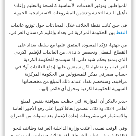
للمواطنين وتوفير الخدمات الأساسية كالصحة والتعليم وإعادة
تأهيل البنية التحتية وتدشين المشروعات الاستراتيجية الحيوية.
في حين كانت نقطة الخلاف خلال المحادثات حول توزيع عائدات
النفط
بين الحكومة المركزية في بغداد وإقليم كردستان العراقي.
من جهتها، تؤكد المسودة المتفق عليها مع سلطة بغداد على
القطاع النفطي وتخصص 12.6%، من العائدات للإقليم الكردي
الذي يتمتع بحكم شبه ذاتي، إذ سيسمح للحكومة الكردية
العراقية ببيع نفطها، لكن سيتعين عليها إيداع العائدات أولا في
حساب مصرفي يمكن للمسؤولين من الحكومة المركزية
مراقبته، وستخصم بغداد عندئذ ذلك المبلغ من مخصصاتها
الشهرية للحكومة الكردية وتحول أي فائض إليها.
جدير بالذكر أن الموَازنة التي حظيت بموافقة بنفس المبلغ
لعامي 2024 و2025، تتضمن إنفاقا كبيرا على رفع الأجور العامة
والاستثمار في مشروعات إعادة الإعمار بعد سنوات من الصراع.
وفي الوقت نفسه، أعلنت وزارة الداخلية العراقية وظائف لنحو
37100 فرد في قوات الشرطة، لفترة ثلاث سنوات براتب شهري