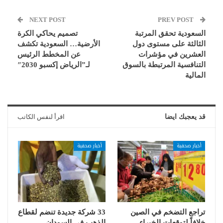
NEXT POST
PREV POST
السعودية تحقق المرتبة
تصميم يحاكي الكرة
الثالثة على مستوى دول
الأرضية… السعودية تكشف
العشرين في مؤشرات
عن المخطط الرئيس
التنافسية المرتبطة بالسوق
لـ”الرياض إكسبو 2030″
المالية
قد يعجبك ايضا
اقرأ لنفس الكاتب
أخبار صحفية
أخبار صحفية
تراجع التضخم في الصين
33 شركة جديدة تنضم لقطاع
خلافاً لتوقعات الخبراء
الذهب في السودان