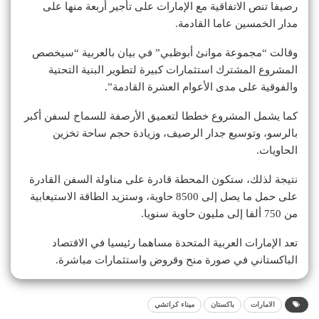
رصيفا تنص الاتفاقية مع الإمارات على تأجير أربعة منها على
مدار الخمسين عاما القادمة.
وقالت “مجموعة موانئ أبوظبي” في بيان بالعربية “سيخصص
المشروع المشترك استثمارات كبيرة لتطوير البنية التحتية
والفوقية على مدى الأعوام العشرة القادمة”.
كما يشمل المشروع خططا لتعميق الأرصفة للسماح لسفن أكبر
بالرسو، وتوسيع جدار الرصيف، وزيادة حجم ساحة تخزين
الحاويات.
نتيجة لذلك، ستكون المحطة قادرة على مناولة السفن القادرة
على حمل ما يصل إلى 8500 حاوية، وستزيد الطاقة الاستيعابية
من 750 ألفا إلى مليون حاوية سنويا.
تعد الإمارات العربية المتحدة مساهما رئيسيا في الاقتصاد
الباكستاني في صورة منح وقروض واستثمارات مباشرة.
الامارات
باكستان
ميناء كراتشي