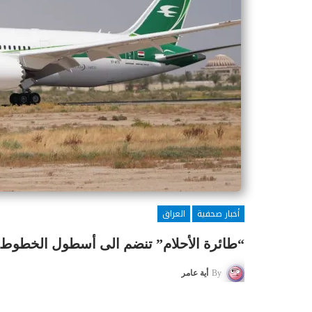
أخبار صحفية
العراق
“طائرة الأحلام” تنضم الى أسطول الخطوط ا
By
أية عامر