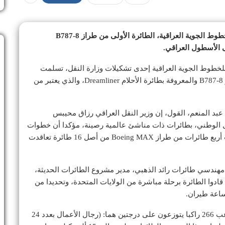
العراقية عن تسلم الشركة العامة للخطوط الجوية العراقية، الطائرة الأولى من طراز B787-8
 للخطوط الجوية العراقية إحدى تشكيلات وزارة النقل، تسلمت
الدفعة الأولى من عقد شراء عشر طائرات من هذا طراز B787-8 والمعروفة بطائرة الأحلام Dreamliner، والذي يعتبر من
عبد المنعم، القول، إن وزير النقل العراقي رزاق محيبس
 الوطني، بطائرات ذات مناشئ عالمية رصينة، مؤكدا أن خطوات
تحديث أسطول الشركة مستمرة، حيث سبق أن انضمت أربع طائرات من طراز Boeing MAX من أصل 16 طائرة تعاقدت
مهندسي طائرات رائد الذهبي، مدير مشروع الطائرات الحديثة،
قادوا الطائرة برحلة مباشرة من الولايات المتحدة، وتحديدا من
ونوه بيان الوزارة، بأن Boeing 787-8 Dreamliner تستوعب 266 راكبا يتوزعون على درجتين هما: (رجال الأعمال بعدد 24