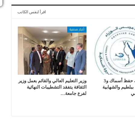
اقرأ لنفس الكاتب
أخبار صحفية
تسليم 17 تانك حفظ أسماك و3
وزير التعليم العالي والقائم بعمل وزير
بلطيم والشهابية
الثقافة يتفقد التشطيبات النهائية
ي
لفرع جامعة…