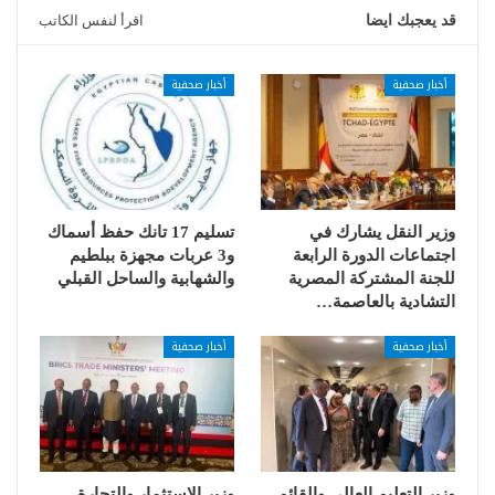
قد يعجبك ايضا
اقرأ لنفس الكاتب
أخبار صحفية
أخبار صحفية
وزير النقل يشارك في
تسليم 17 تانك حفظ أسماك
اجتماعات الدورة الرابعة
و3 عربات مجهزة ببلطيم
للجنة المشتركة المصرية
والشهابية والساحل القبلي
التشادية بالعاصمة…
أخبار صحفية
أخبار صحفية
وزير التعليم العالي والقائم
وزير الاستثمار والتجارة