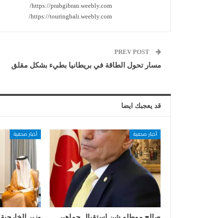
https://prabgibran.weebly.com/
https://touringbali.weebly.com/
PREV POST
مسار تحول الطاقة في بريطانيا بطيء بشكل مقلق
قد يعجبك ايضا
أخبار صحفية
أخبار صحفية
صالح موطلو شن استقبال جماهير
وزير الخارجية