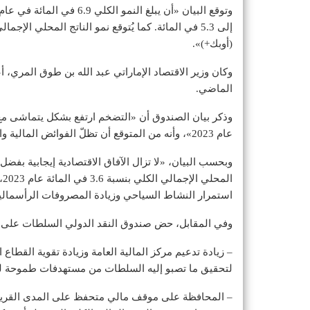
وتوقع البيان «أن يبلغ النمو الكلي 6.9 في المائة في عام 2022، حيث يصل نمو
(أوبك+)».
الماضي.
عام 2023»، وأنه من المتوقع أن تظلّ الفوائض المالية والخارجية مرتفعة نتيجة لزيادة أسعار النفط.
وبحسب البيان، «لا تزال الآفاق الاقتصادية إيجابية بفضل
استمرار النشاط السياحي وزيادة المصروفات الرأسمالي
وفي المقابل، حض صندوق النقد الدولي السلطات على:
– زيادة تدعيم مركز المالية العامة وزيادة تقوية القطاع 
لتحقيق ما تصبو إليه السلطات من مستهدفات طموحة لل
– المحافظة على موقف مالي متحفظ على المدى القريب،