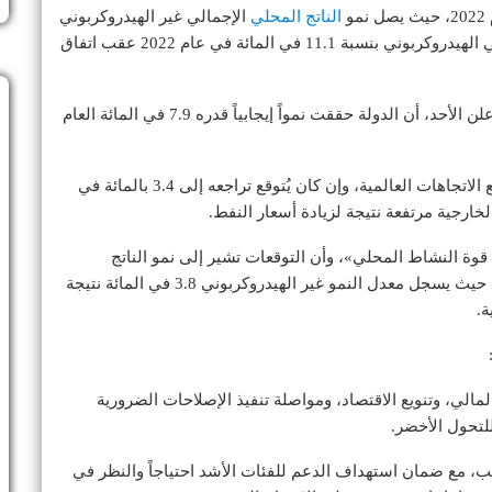
الناتج المحلي
الإجمالي غير الهيدروكربوني
إلى 5.3 في المائة. كما يُتوقع نمو الناتج المحلي الإجمالي الهيدروكربوني بنسبة 11.1 في المائة في عام 2022 عقب اتفاق
وكان وزير الاقتصاد الإماراتي عبد الله بن طوق المري، أعلن الأحد، أن الدولة حققت نمواً إيجابياً قدره 7.9 في المائة العام
وذكر بيان الصندوق أن «التضخم ارتفع بشكل يتماشى مع الاتجاهات العالمية، وإن كان يُتوقع تراجعه إلى 3.4 بالمائة في
 قوة النشاط المحلي»، وأن التوقعات تشير إلى نمو الناتج
المحلي الإجمالي الكلي بنسبة 3.6 في المائة عام 2023، حيث يسجل معدل النمو غير الهيدروكربوني 3.8 في المائة نتيجة
ة.
المالي، وتنويع الاقتصاد، ومواصلة تنفيذ الإصلاحات الضرورية
تحول الأخضر.
 مع ضمان استهداف الدعم للفئات الأشد احتياجاً والنظر في