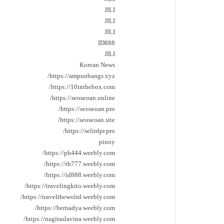
JILI
JILI
JILI
ID888
JILI
Korean News
https://ampunbangs.xyz/
https://10inthebox.com/
https://seoseoan.online/
https://seoseoan.pro/
https://seoseoan.site/
https://selirdpr.pro/
pinoy
https://ph444.weebly.com/
https://th777.weebly.com/
https://id888.weebly.com/
https://travelingkito.weebly.com/
https://travelthewolrd.weebly.com/
https://bernadya.weebly.com/
https://nagitaslavina.weebly.com/