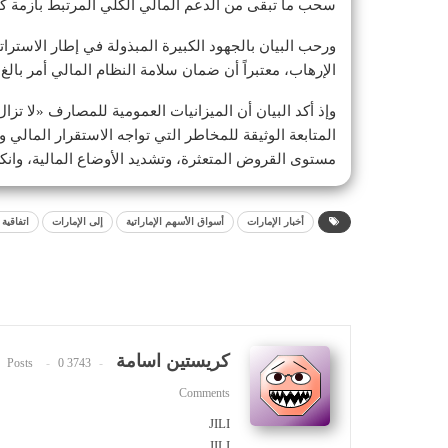
سحب ما تبقى من الدعم المالي الكلي المرتبط بأزمة كورو
ورحب البيان بالجهود الكبيرة المبذولة في إطار الاستر
الإرهاب، معتبراً أن ضمان سلامة النظام المالي أمر بال
وإذ أكد البيان أن الميزانيات العمومية للمصارف «لا تزا
المتابعة الوثيقة للمخاطر التي تواجه الاستقرار المالي وز
مستوى القروض المتعثرة، وتشديد الأوضاع المالية، وا
أخبار الإمارات
أسواق الأسهم الإماراتية
إلى الإمارات
اتفاقية
كريستين اسامة
0
3743 Posts
Comments
JILI
JILI