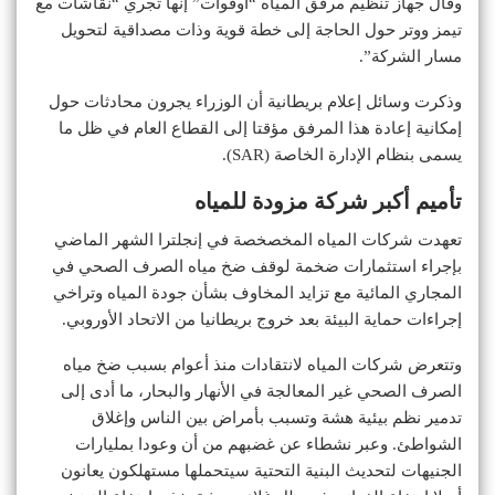
وقال جهاز تنظيم مرفق المياه “أوفوات” إنها تجري “نقاشات مع
تيمز ووتر حول الحاجة إلى خطة قوية وذات مصداقية لتحويل
مسار الشركة”.
وذكرت وسائل إعلام بريطانية أن الوزراء يجرون محادثات حول
إمكانية إعادة هذا المرفق مؤقتا إلى القطاع العام في ظل ما
يسمى بنظام الإدارة الخاصة (SAR).
تأميم أكبر شركة مزودة للمياه
تعهدت شركات المياه المخصخصة في إنجلترا الشهر الماضي
بإجراء استثمارات ضخمة لوقف ضخ مياه الصرف الصحي في
المجاري المائية مع تزايد المخاوف بشأن جودة المياه وتراخي
إجراءات حماية البيئة بعد خروج بريطانيا من الاتحاد الأوروبي.
وتتعرض شركات المياه لانتقادات منذ أعوام بسبب ضخ مياه
الصرف الصحي غير المعالجة في الأنهار والبحار، ما أدى إلى
تدمير نظم بيئية هشة وتسبب بأمراض بين الناس وإغلاق
الشواطئ. وعبر نشطاء عن غضبهم من أن وعودا بمليارات
الجنيهات لتحديث البنية التحتية سيتحملها مستهلكون يعانون