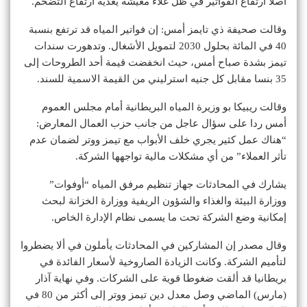
أصلا ارتفاع الفواتير في ظل غلاء معيشة يغذيه ارتفاع التضخم.
وقالت صحيفة ذي تايمز أمس: إن فواتير المياه قد ترتفع بنسبة
40 في المائة بحلول 2030 لتمويل الأشغال. وتدهورت سندات
تيمز بشدة صباح أمس، حيث انخفضت قيمة أحد الطروحات إلى
35 بنسا مقابل كل جنيه استرليني من القيمة الاسمية للسند.
وقالت ريبيكا بو وزيرة المياه البريطانية أمام مجلس العموم
أمس ردا على سؤال عاجل من جانب حزب العمال المعارض:
“هناك عمل كثير يجري خلف الأبواب مع تيمز ووتر لضمان عدم
تأثر العملاء” من أي مشكلات مالية تواجهها الشركة.
يشارك في المحادثات جهاز تنظيم مرفق المياه “أوفوات”
ووزارة البيئة والغذاء والشؤون الريفية ووزارة الخزانة لبحث
إمكانية وضع الشركة تحت ما يسمى نظام الإدارة الخاص.
وقال مصدر إن المشاركين في المحادثات يأملون في ألا يضطروا
لتأميم الشركة. وكانت الزيادة الصاروخية لأسعار الفائدة في
بريطانيا قد ألقت ضغوطا قوية على الشركات. وفي نهاية آذار
(مارس) الماضي وصل معدل دين تيمز ووتر إلى أكثر من 80 في