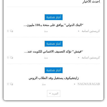
أحدث الأخبار
أخبار صحفية
“البنك الدولي” يوافق على منحة بـ100 مليون…
كريستين اسامة
منذ
0
أخبار صحفية
“فيتش” تؤكد التصنيف الائتماني للكويت عند…
كريستين اسامة
منذ
0
أخبار صحفية
زايتشيكوف يستقبل وفد الطلاب الروس
NAGWA RAGAB
منذ
0
المزيد