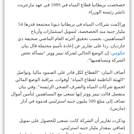
خصخصت بريطانيا قطاع المياه في 1989 في عهد مارجريت
تاتشر رئيسة الوزراء.
وراكمت شركات المياه في بريطانيا ديونا مجتمعة قدرها 54
مليار جنيه منذ الخصخصة، لتمويل استثمارات وأرباح
المساهمين، بحسب تحقيق أجرته العام الماضي صحيفة ذي
جارديان. ردا على تقارير عن إعادة تأميم محتملة قال بيان
حكومي
: إن الوضع الحالي لشركة تيمز ووتر “مسألة تخص
الشركة ومساهميها”.
أضاف البيان: “القطاع ككل قادر على الصمود ماليا. وتواصل
“الهيئة الناظمة لقطاع المياه” أوفوات، مراقبة الوضع المالي
لجميع شركات المياه والصرف الصحي الرئيسة”. وفي بيان
منفصل قالت تيمز ووتر إنها تسعى مع المساهمين لتأمين أموال
تضاف إلى مبلغ 500 مليون جنيه استرليني قدموه في آذار
(مارس).
وذكرت تقارير أن الشركة كانت تسعى للحصول على تمويل
إضافي بمقدار مليار جنيه استرليني.