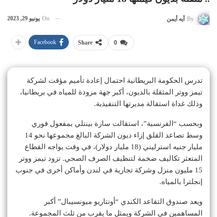
On
يونيو 29, 2023
By
أيه أيمن
Facebook
Share
0
تدرس الحكومة البريطانية احتمال إعادة تأميم مؤقت لشركة
تيمز ووتر المثقلة بالديون، أكبر جهة مزودة للمياه في بريطانيا،
وذلك غداة استقالة مديرتها التنفيذية.
وبحسب “الفرنسية”، استقالت سارة بينتلي بمفعول فوري
وسط تصاعد القلق إزاء ديون الشركة البالغ مجموعها نحو 14
مليار جنيه استرليني (18 مليار دولار)، في وقت يواجه القطاع
المتعثر تكاليف ضخمة لتنظيف الصرف الصحي. تزود تيمز ووتر
15 مليون منزل وشركة تجارية في لندن وأماكن أخرى في جنوب
إنجلترا بالمياه.
ويعد صندوق التقاعد الكندي “أونتاريو ميونسيبال” أكبر
المساهمين في الشركة ويمثل ما يقرب من ثلث المجموعة.