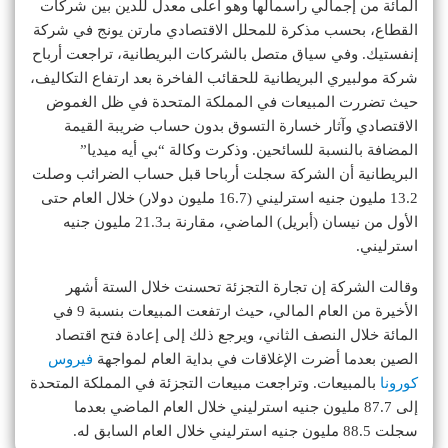
المائة من إجمالي رأسمالها وهو أعلى معدل للدين بين شركات
القطاع، بحسب مذكرة للمحلل الاقتصادي مارتن يونج في شركة
إنفستيك. وفي سياق متصل بالشركات البريطانية، تراجعت أرباح
شركة مولبيري البريطانية للحقائب الفاخرة بعد ارتفاع التكاليف،
حيث تضررت المبيعات في المملكة المتحدة في ظل الغموض
الاقتصادي وآثار خسارة التسوق بدون حساب ضريبة القيمة
المضافة بالنسبة للسائحين. وذكرت وكالة “بي أيه ميديا”
البريطانية أن الشركة سجلت أرباحا قبل حساب الضرائب وصلت
13.2 مليون جنيه استرليني (16.7 مليون دولار) خلال العام حتى
الأول من نيسان (أبريل) الماضي، مقارنة بـ21.3 مليون جنيه
استرليني.
وقالت الشركة إن تجارة التجزئة تحسنت خلال الستة أشهر
الأخيرة من العام المالي، حيث ارتفعت المبيعات بنسبة 9 في
المائة خلال النصف الثاني، ويرجع ذلك إلى إعادة فتح اقتصاد
الصين بعدما أضرت الإغلاقات في بداية العام لمواجهة
فيروس
كورونا
بالمبيعات. وتراجعت مبيعات التجزئة في المملكة المتحدة
إلى 87.7 مليون جنيه استرليني خلال العام الماضي بعدما
سجلت 88.5 مليون جنيه استرليني خلال العام السابق له.