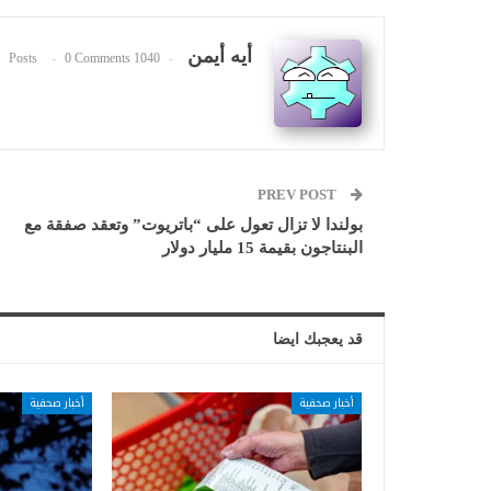
أيه أيمن
0 Comments
1040 Posts
PREV POST
بولندا لا تزال تعول على “باتريوت” وتعقد صفقة مع
البنتاجون بقيمة 15 مليار دولار
قد يعجبك ايضا
أخبار صحفية
أخبار صحفية