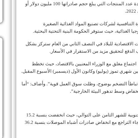
وتماشيا مع هذه الجهود، تهدف كوريا الجنوبية إلى زيادة عدد المنتجات التي يبلغ حجم صادراتها 100 مليون دولار أو
 التنافسية لشركات تصنيع المواد الغذائية الصغيرة
 الغذائية، حيث ستوفر الحكومة البنية التحتية البحثية.
 الاقتصادية للبلاد في النصف الثاني من العام ستركز بشكل
الدفع لتحقيق مزيد من الاستقرار في الأسعار.
 اجتماع مغلق مع الوزراء المعنيين بالاقتصاد، حيث تخطط
 بين شهري تموز (يوليو) وكانون الأول (ديسمبر) الأسبوع المقبل.
، تباطأ التضخم بوضوح، وظلت سوق العمل قوية”. وأضاف: “أما
نخفاض وسط تدهور البيئة الخارجية”.
في أيار (مايو)، تراجعت الصادرات الإجمالية لكوريا الجنوبية للشهر الثامن على التوالي، حيث انخفضت بنسبة 15.2
في المائة على أساس سنوي إلى 52.24 مليار دولار. جاء التراجع مع انخفاض صادرات أشباه الموصلات بنسبة 36.2