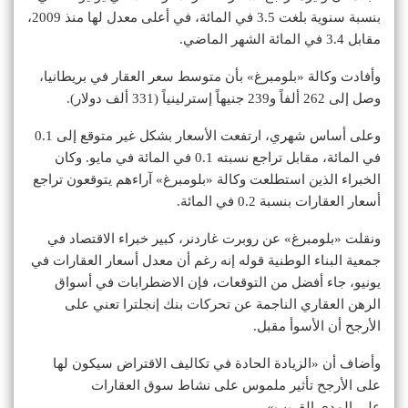
بنسبة سنوية بلغت 3.5 في المائة، في أعلى معدل لها منذ 2009،
مقابل 3.4 في المائة الشهر الماضي.
وأفادت وكالة «بلومبرغ» بأن متوسط سعر العقار في بريطانيا،
وصل إلى 262 ألفاً و239 جنيهاً إسترلينياً (331 ألف دولار).
وعلى أساس شهري، ارتفعت الأسعار بشكل غير متوقع إلى 0.1
في المائة، مقابل تراجع نسبته 0.1 في المائة في مايو. وكان
الخبراء الذين استطلعت وكالة «بلومبرغ» آراءهم يتوقعون تراجع
أسعار العقارات بنسبة 0.2 في المائة.
ونقلت «بلومبرغ» عن روبرت غاردنر، كبير خبراء الاقتصاد في
جمعية البناء الوطنية قوله إنه رغم أن معدل أسعار العقارات في
يونيو، جاء أفضل من التوقعات، فإن الاضطرابات في أسواق
الرهن العقاري الناجمة عن تحركات بنك إنجلترا تعني على
الأرجح أن الأسوأ مقبل.
وأضاف أن «الزيادة الحادة في تكاليف الاقتراض سيكون لها
على الأرجح تأثير ملموس على نشاط سوق العقارات
على المدى القريب».