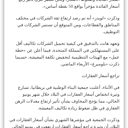
أسعار الفائدة مؤخراً بواقع 50 نقطة أساس».
وذكرت «لويدز» أنه تم رصد ارتفاع ثقة الشركات في مختلف
المناطق والقطاعات، ومن المتوقع أن تستمر الشركات في
التوظيف.
وتعهد هانت بالتدقيق في كيفية تحميل الشركات تكاليف أقل
على المستهلكين في المملكة المتحدة، فيما أعلن عن «خطة
عمل» مع الهيئات التنظيمية لتخفيض تكلفة المعيشة، حسبما
ذكرت «بلومبرغ» الأربعاء الماضي.
تراجع أسعار العقارات
في الأثناء، أعلنت جمعية البناء الوطنية في بريطانيا، تسارع
وتيرة انخفاض أسعار العقارات في البلاد خلال شهر يونيو
الحالي، مما يؤجج المخاوف بشأن تأثير ارتفاع معدلات الرهن
العقاري في ظل ضغوط زيادة تكاليف المعيشة.
وذكرت الجمعية في مؤشرها الشهري بشأن أسعار العقارات في
البلاد، أن وتيرة تراجع أسعار العقارات ارتفعت في يونيو الحالي