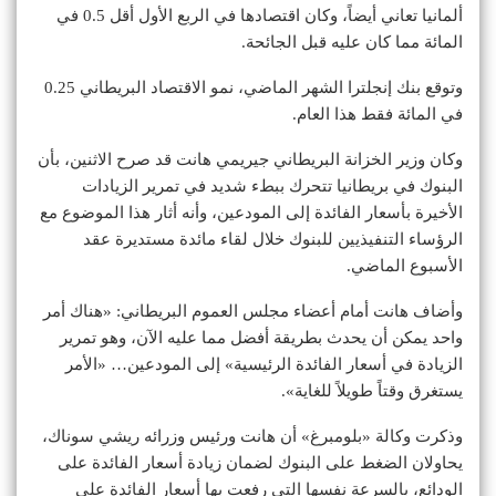
ألمانيا تعاني أيضاً، وكان اقتصادها في الربع الأول أقل 0.5 في
المائة مما كان عليه قبل الجائحة.
وتوقع بنك إنجلترا الشهر الماضي، نمو الاقتصاد البريطاني 0.25
في المائة فقط هذا العام.
وكان وزير الخزانة البريطاني جيريمي هانت قد صرح الاثنين، بأن
البنوك في بريطانيا تتحرك ببطء شديد في تمرير الزيادات
الأخيرة بأسعار الفائدة إلى المودعين، وأنه أثار هذا الموضوع مع
الرؤساء التنفيذيين للبنوك خلال لقاء مائدة مستديرة عقد
الأسبوع الماضي.
وأضاف هانت أمام أعضاء مجلس العموم البريطاني: «هناك أمر
واحد يمكن أن يحدث بطريقة أفضل مما عليه الآن، وهو تمرير
الزيادة في أسعار الفائدة الرئيسية» إلى المودعين… «الأمر
يستغرق وقتاً طويلاً للغاية».
وذكرت وكالة «بلومبرغ» أن هانت ورئيس وزرائه ريشي سوناك،
يحاولان الضغط على البنوك لضمان زيادة أسعار الفائدة على
الودائع، بالسرعة نفسها التي رفعت بها أسعار الفائدة على