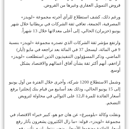
قروض التمويل العقاري وغيرها من القروض.
ورغم ذلك، كشف استطلاع للرأي أجرته مجموعة «لويدز»
المصرفية، الجمعة، تعافي ثقة الشركات في بريطانيا خلال شهر
يونيو (حزيران) الحالي، إلى أعلى معدلاتها خلال 13 شهراً.
وارتفع مؤشر ثقة الشركات الذي تصدره مجموعة «لويدز» بنسبة
9 في المائة، ليسجل 37 في المائة بعد تراجعه في مايو (أيار)
الماضي. وذكر المسؤولون التنفيذيون الذين استطلعت «لويدز»
آراءهم، أنهم أكثر ثقة بشأن آفاق أعمالهم والاقتصاد بشكل
أوسع.
وشمل الاستطلاع 1200 شركة، وأجرى خلال الفترة من أول يونيو
إلى 15 يونيو الحالي، وذلك بعد أسابيع من قيام بنك إنجلترا برفع
أسعار الفائدة للمرة الـ12 على التوالي في محاولة لترويض
التضخم.
ونقلت وكالة «بلومبرغ» عن هان جو هو، كبير خبراء الاقتصاد في
مجموعة «لويدز»، قوله: «ما زال الكثيرون يشعرون بآثار رفع
أسعار الفائدة وضغوط الأسعار، ونحن ننتظر لنرى تأثير رفع