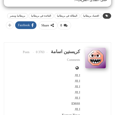
اقتصاد بريطانيا
البطالة في بريطانيا
الفائدة في بريطانيا
بريطانيا ومصر
Facebook
Share
0
كريستين اسامة
0
3763 Posts
Comments
JILI
JILI
JILI
JILI
JILI
ID888
JILI
Korean News