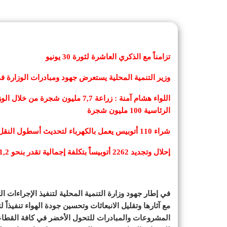
تزامناً مع الذكري العاشرة لثورة 30 يونيو
وزير التنمية المحلية يستعرض جهود ومبادرات الوزارة في
الرئاسية 100 مليون شجرة
شراء 110 أتوبيس يعمل بالكهرباء لتحديث أسطول النقل العام بمحافظتي القاهرة والاسكندرية بتكلفة 600 مليون جنيه
إحلال وتجديد 2262 أتوبيساً بتكلفة إجمالية تقدر بنحو 1,2 مليار للعمل بالغاز الطبيعى
في إطار جهود وزارة التنمية المحلية لتنفيذ الإجراءات ال
مع آثارها وتقليل الانبعاثات وتحسين جودة الهواء تنفيذا
المشروعات والمبادرات للتحول الأخضر في كافة القطاعات 