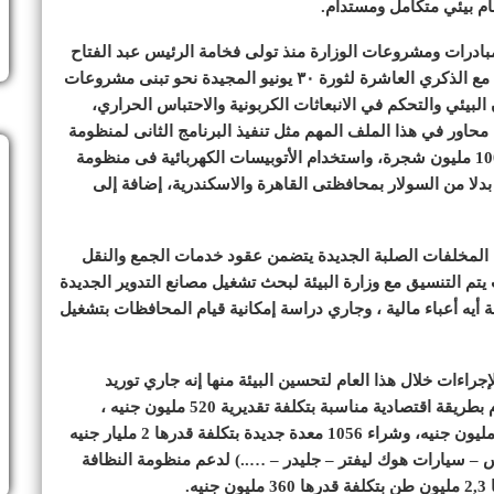
مبادرات ومشروعات الوزارة منذ تولى فخامة الرئيس عبد الفتاح
السيسي المسئولية وحتى 30 يونيو 2023 وذلك بالتزامن مع الذكري العاشرة لثورة ٣٠ يونيو المجيدة نحو تبنى مشروعات
لبيئي والتحكم في الانبعاثات الكربونية والاحتباس الحراري،
محاور في هذا الملف المهم مثل تنفيذ البرنامج الثانى لمنظومة
المخلفات البلدية الجديدة ، والمبادرة الرئاسية لزراعة 100 مليون شجرة، واستخدام الأتوبيسات الكهربائية فى منظومة
 بدلا من السولار بمحافظتى القاهرة والاسكندرية، إضافة إلى
مة المخلفات الصلبة الجديدة يتضمن عقود خدمات الجمع والنقل
م التنسيق مع وزارة البيئة لبحث تشغيل مصانع التدوير الجديدة
وضات (RDF) دون تحمل الدولة أيه أعباء مالية ، وجاري دراسة إمكانية قيام المحافظات بتشغيل
إجراءات خلال هذا العام لتحسين البيئة منها إنه جاري توريد
وتركيب عدد 38 كسارة للتعامل مع مخلفات البناء والهدم بطريقة اقتصادية مناسبة بتكلفة تقديرية 520 مليون جنيه ،
وشراء 500 ألف كشاف موفر للطاقة بتكلفة قدرها 650 مليون جنيه، وشراء 1056 معدة جديدة بتكلفة قدرها 2 مليار جنيه
– سيارات هوك ليفتر – جليدر – …..) لدعم منظومة النظافة
.