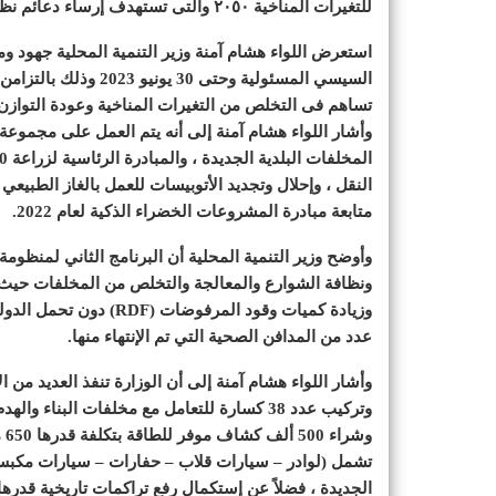
للتغيرات المناخية ٢٠٥٠ والتى تستهدف إرساء دعائم نظام بيئي متكامل ومستدام.
استعرض اللواء هشام آمنة وزير التنمية المحلية جهود و
تساهم فى التخلص من التغيرات المناخية وعودة التوازن ا
وأشار اللواء هشام آمنة إلى أنه يتم العمل على مجموعة 
النقل ، وإحلال وتجديد الأتوبيسات للعمل بالغاز الطبيعي
متابعة مبادرة المشروعات الخضراء الذكية لعام 2022.
وأوضح وزير التنمية المحلية أن البرنامج الثاني لمنظو
ونظافة الشوارع والمعالجة والتخلص من المخلفات حيث يت
وزيادة كميات وقود المرف
عدد من المدافن الصحية التي تم الإنتهاء منها.
وأشار اللواء هشام آمنة إلى أن الوزارة تنفذ العديد من ال
تشمل (لوادر – سيارات قلاب – حفارات – سيارات مكبس 
الجديدة ، فضلاً عن إستكمال رفع تراكمات تاريخية قدرها 2,3 مليون طن بتكلفة قدرها 360 مليون جنيه