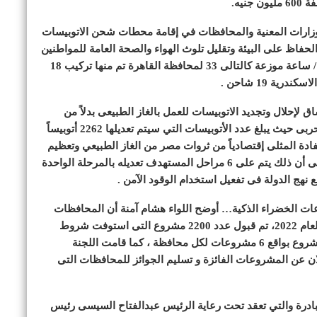
الوزارات المعنية والمحافظات في إقامة محطات شحن الاتوبيسات
الحفاظ على البيئة وتقليل تلوث الهواء والصحة العامة للمواطنين
موضحاً إنه جارى تركيب عدد 52 شاحن قدرة 60 ك وات / ساعة موزعة كالتالى 33 لمحافظة القاهرة تم منها تركيب 18
ة 19 شاحن .
ق لإحلال وتجديد الاتوبيسات للعمل بالغاز الطبيعى بدلاً من
السولار فى إطار من الشراكة مع وزارة الدولة للانتاج الحربى حيث يبلغ عدد الأتوبيسات التي سيتم تعديلها 2262 أتوبيساً
 جنيه بما يحقق الإستفادة المثلى إقتصادياً من ثروات مصر من الغاز الطبيعي وتعظيم
القيمة المضافة منها، وترشيد إستهلاك السولار مشيراً الى أن ذلك يتم على 6 مراحل المستهدف تعديله بالمرحلة الواحدة
وعات الخضراء الذكية… أوضح اللواء هشام آمنة أن المحافظات
تقدمت في العام الأول للمبادرة بإجمالى 6200 مشروع لعام 2022، تم قبول عدد 2200 مشروع التى استوفت شروط
المبادرة، و بلغ عدد المشروعات التى تم اختيارها 162 مشروع بواقع 6 مشروعات لكل محافظة ، كما قامت اللجنة
وع فائز، وقد تم الاعلان عن المشروعات الفائزة و تسليم الجوائز للمحافظات التى
لمبادرة والتي تعقد تحت رعاية الرئيس عبدالفتاح السيسى رئيس