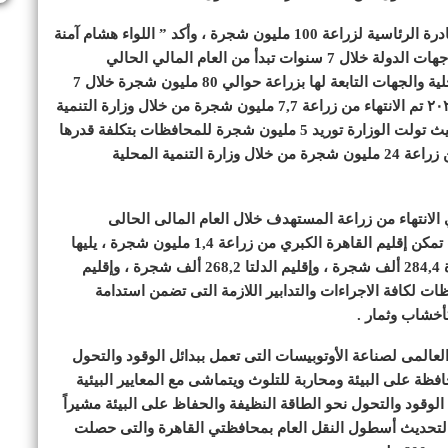
كما عرض وزير التنمية المحلية جهود الوزارة لتنفيذ المبادرة الرئاسية لزراعة 100 مليون شجرة ، وأكد ” اللواء هشام آمنة
” أن المبادرة تتضمن زراعة 100 مليون شجرة من كافة جهات الدولة خلال 7 سنوات تبدأ من العام المالي الحالي
2022/2023 – حيث من المخطط قيام وزارة التنمية المحلية والجهات التابعة لها بزراعة حوالي 80 مليون شجرة خلال 7
سنوات ، لافتاً إلى أنه هذا العام المالي المنتهي ٢٠٢٢-٢٠٢٣ تم الانتهاء من زراعة 7,7 مليون شجرة من خلال وزارة التنمية
المحلية والمحافظات بتكلفة قدرها 200 مليون جنيه – حيث تولت الوزارة توريد 5 مليون شجرة للمحافظات بتكلفة قدرها
128 مليون جنيه ومن المستهدف خلال العاميين القادمين زراعة 24 مليون شجرة من خلال وزارة التنمية المحلية
الانتهاء من زراعة المستهدف خلال العام المالى الحالى
بالمحافظات ، والذى يبلغ عدده 2,7 مليون شجرة ، حيث تمكن إقليم القاهرة الكبري من زراعة 1,4 مليون شجرة ، يليها
أقاليم الصعيد بعدد حوالى مليون شجرة ، ثم إقليم القناة 284,4 ألف شجرة ، وإقليم الدلتا 268,2 ألف شجرة ، وإقليم
اذ المحافظات لكافة الاجراءات والتدابير اللازمة التى تضمن استدامة
كأخشاب وثمار .
لعالمى لصناعة الأوتوبيسات التى تعمل ببدائل الوقود والتحول
فظة على البيئة ومحاربة للتلوث ويتماشى مع المعايير البيئية
 الوقود والتحول نحو الطاقة النظيفة والحفاظ على البيئة مشيراً
باء تم توزيعهم لتحديث أسطول النقل العام بمحافظتي القاهرة والتى حصلت