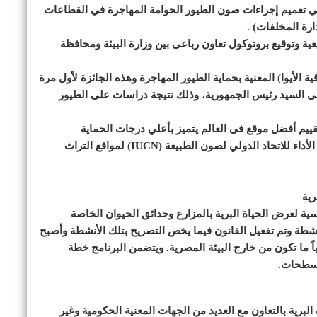
حة وتحويلية في تعميم إجراءات صون الطيور الحوامة المهاجرة في القطاعات
ارة المخلفات) .
ية وتوقيع بروتوكول تعاون رباعى بين وزارة البيئة ومحافظة
 الأيوا) المعنية بحماية الطيور المهاجرة وهذه الجائزة لأول مرة
 الى السيد رئيس الجمهورية، وذلك نتيجة دراسات على الطيور
ييم أفضل موقع فى العالم يتميز بأعلي درجات الحماية
واستخدام آليات الحوكمة الرشيدة من خلال تقرير تقييم الأداء للاتحاد الدولي لصون الطبيعة (IUCN) لمواقع التراث
رية
سية لعرض الحياة البرية بالمزارع وحدائق الحيوان الخاصة
نشطة وتم تفعيل القانون فيما يخص التصريح بتلك الأنشطة وأصبح
ً ما تكون من خارج البيئة المصرية. ويتضمن البرنامج خطة
لمسطحات.
البرية بالتعاون مع العديد من الجهات المعنية الحكومية وغير