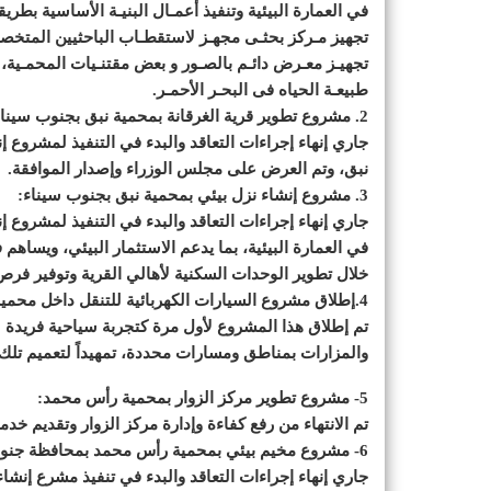
في العمارة البيئية وتنفيذ أعمـال البنيـة الأساسية بطريق
تجهيز مـركز بحثـى مجهـز لاستقطـاب الباحثيين المتخصص
تجهيـز معـرض دائـم بالصـور و بعض مقتنـيات المحمـية، 
طبيعـة الحياه فى البحـر الأحمـر.
2. مشروع تطوير قرية الغرقانة بمحمية نبق بجنوب سيناء:
نبق، وتم العرض على مجلس الوزراء وإصدار الموافقة.
3. مشروع إنشاء نزل بيئي بمحمية نبق بجنوب سيناء:
جاري إنهاء إجراءات التعاقد والبدء في التنفيذ لمشرو
في العمارة البيئية، بما يدعم الاستثمار البيئي، ويساه
خلال تطوير الوحدات السكنية لأهالي القرية وتوفير فرص
4.إطلاق مشروع السيارات الكهربائية للتنقل داخل محمية نبق :
تم إطلاق هذا المشروع لأول مرة كتجربة سياحية فريدة لل
والمزارات بمناطق ومسارات محددة، تمهيداً لتعميم تلك
5- مشروع تطوير مركز الزوار بمحمية رأس محمد:
تم الانتهاء من رفع كفاءة وإدارة مركز الزوار وتقديم خ
6- مشروع مخيم بيئي بمحمية رأس محمد بمحافظة جنوب سيناء:
جاري إنهاء إجراءات التعاقد والبدء في تنفيذ مشرع إنش