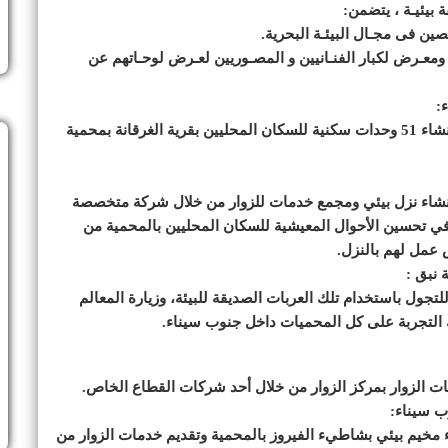
ة بيئيـة ، يتضمن:
ين فى مجـال البيئـة البحرية.
ومعـرض لكبار الفنـانيين و المصـوريين لعـرض لوحـاتهم عن
جاري إنهاء إجراءات التعاقد والبدء في التنفيذ لمشروع إنشاء 51 وحدات سكنية للسكان المحليين بقرية الغرقانة بمحمية
ع إنشاء نزل بيئي ومجمع خدمات للزوار من خلال شركة متخصصة
م في تحسين الأحوال المعيشية للسكان المحليين بالمحمية من
 عمل لهم بالنزل.
تجول باستخدام تلك العربات الصديقة للبيئة، وزيارة المعالم
 التجربة على كل المحميات داخل جنوب سيناء.
دمات الزوار بمركز الزوار من خلال أحد شركات القطاع الخاص.
اء مخيم بيئي بشاطيء الفيروز بالمحمية وتقديم خدمات الزوار من