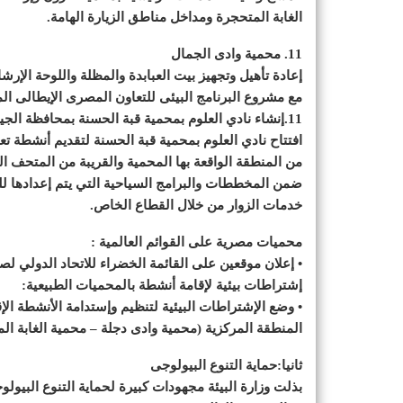
الغابة المتحجرة ومداخل مناطق الزيارة الهامة.
11. محمية وادى الجمال
إعادة تأهيل وتجهيز بيت العبابدة والمظلة واللوحة الإرشا
مع مشروع البرنامج البيئى للتعاون المصرى الإيطالى المر
11.إنشاء نادي العلوم بمحمية قبة الحسنة بمحافظة الجيزة:
افتتاح نادي العلوم بمحمية قبة الحسنة لتقديم أنشطة تعل
من المنطقة الواقعة بها المحمية والقريبة من المتحف ا
ضمن المخططات والبرامج السياحية التي يتم إعدادها للس
خدمات الزوار من خلال القطاع الخاص.
محميات مصرية على القوائم العالمية :
• إعلان موقعين على القائمة الخضراء للاتحاد الدولي لص
إشتراطات بيئية لإقامة أنشطة بالمحميات الطبيعية:
• وضع الإشتراطات البيئية لتنظيم وإستدامة الأنشطة ا
المنطقة المركزية (محمية وادى دجلة – محمية الغابة ال
ثانيا:حماية التنوع البيولوجى
بذلت وزارة البيئة مجهودات كبيرة لحماية التنوع البيولو