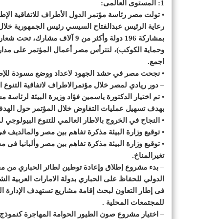
1: المستوى العالمى:
بمشاركة 196 دولة وأكثر من 9 آلا
وحماية الكوكب)، لتترأس مصر أعمال المؤتمر على مدار عا
اجمع.
• نجحت مصر في حشد الجهود لاعداد ووضع مسودة للإطار ال
– دور ريادي لمصر خلال مؤتمرالاطراف لاتفاقية التنوع البيولو
• تم اختيار الدكتورة ياسمين فؤاد وزيرة البيئة لرئاسة م
بهدف تسهيل عمليات التفاوض خلال المؤتمر حول الهدف 
• النجاح في الخروج بالاطار العالمي للتنوع البيولوجي لما بع
• توقيع وزارة البيئة مذكرة تفاهم بين مصر والمالديف فى
• توقيع وزارة البيئة مذكرة تفاهم بين مصر وألبانيا فى م
تغيرالمناخ.
– بدء مشروع إطلاق وإعادة توطين لطائر الحباري من م
فى إطار التعاون لبحث إقامة مشاريع تستهدف الإدارة ا
للمجتمعات المحلية .
– اختيار مشروع صون الطيور الحوامة المهاجرة كنموذ