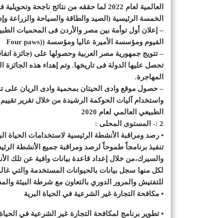
العالمية لعام 2022 لما حققه من نتائج ناج
الخمسة الرئيسية (الصيد والطاقة والسياحة والزراعة وإد
– إعلان أول توأمة بين مصر والأردن فى المحميات الطبيع
الفيوم ومؤسسة الأميرة عاليا ومؤسسة ((Four paws
– تتويج جمهورية مصر العربية وحصولها على (جائزة اتفاقية
تحصل عليها الدولة فى تاريخها. وتم إهداء هذه الجائزة
المهاجرة.
– حصول موقع وادى الحيتان بمحمية وادى الريان على تق
الطبيعي العالمي لعام 2020
2 :- المستوى المحلى :
• رصد ومراقبة الأنشطة الرئيسية لاستخدامات الحياة الب
تنفيذ برنامجاً طموحاً لرصد ومراقبة جميع الأنشطة الرئي
والسيرك،من خلال إعداد قاعدة بيانات وافية عن تلك الأ
لكل منها سجل بيانات بالحيوانات المستخدمة والتي غالبا
للتفتيش والمرور الدوري بالتعاون مع شرطة البيئة وا
• مكافحة التجارة غير الشرعية في الحياة البرية
• تطوير برنامج لمكافحة التجارة غير الشرعية في الحياة 