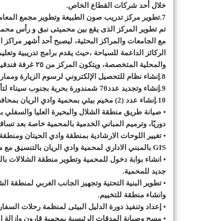
خلال أحد شركات القطاع الخاص.
7.تطوير مركز تدريب صون الطبيعة وتطوير مجمع المعامل بمدينة شرم الشيخ :
تم تطوير المركز الذى يقع بين محميتى نبق و رأس محم
مع الجامعات والمراكز البحثية، ليصبح أحد أشهر مراكز ا
الركائز الداعمة للسياحة ،حيث يقدم برامج تدريبية وتعليم
والمحلية المتخصصة، ويتكون المركز من ٢٥ غرفة فندقية، بالإضافة إلى قاعات محاضرات ومؤتمرات.
8.إنشاء نظام للتحصيل الإلكتروني لرسوم الزيارة وممارسة الأنشطة بمحميات البحر الأحمر وجنوب سيناء.
9.إنشاء وتجديد عدد70 شمندورة بحرية بجنوب سيناء لتأمين المراكب السياحية.
10.إنشاء عدد (2) مخيم بيئي بمحمية وادي الريان بمحافظة الفيوم وتقديم خدمات الزوار من خلال القطاع الخاص.
• صيانة طريق منطقة الشلال والبحيرة العليا والسفلي 
دوريًا، وترميم المباني الخدمية بالمحمية خاصة بعد تسا
• تغيير اللوحات الارشادية بمنطقة وادي الحيتان ومنطقة
GIS بالمبني الاداري لمحمية وادي الريان بالتنسيق مع مشروع الادارة الفعالة لمحميتي قارون ووادي الريان.
• انشاء بوابة دخول للمحمية وتطوير منطقة الشلالات بال
جديد للمحمية.
• تطوير البنية التحتية وتجهيز الجانب الغربي لمنطقة ا
وانشاء منطقة للتخييم.
• إعداد وتنفيذ دورة الدليل البيئى لمنظمة رحلات السفا
• مسح وصيانة المدقات الرئيسية بمحمية قارون وإزالة ا