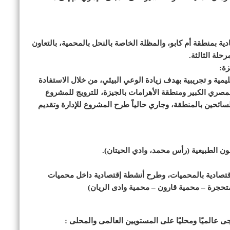
دية بمنطقة أم كابو، والمظلة الخاصة بالنحل بالمحمية، بالتعاون
حلة الثالثة.
يمية و تجريبية بهدف زيادة الوعي البيئي، من خلال الاستفادة
لمصري الكبير ومنطقة الأهرامات بالجيزة، للترويج للمشروع
ائحين بالمنطقة، وجاري حالياً طرح المشروع للإدارة وتقديم
ون الطبيعية (رأس محمد، وادي الحيتان).
لإقتصادية بالمحميات، وطرح أنشطة إقتصادية داخل محميات
متحجرة – محمية قارون – محمية وادى الريان)
جى عالميًا ومحليًا على المستويين العالمى والمحلى :