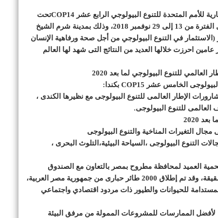
• تولت مصر رئاسة مؤتمر الدول الأطراف للاتفاقية الإطارية للأمم المتحدة للتنوع البيولوجي الرابع عشر COP14تحت
رعاية الرئيس عبدالفتاح السيسي رئيس الجمهورية خلال الفترة من 13 إلى 29 نوفمبر 2018، وذلك بمدينة شرم الشيخ
ف مشارك، تحت شعار (الاستثمار في التنوع البيولوجي من أجل صحة ورفاهية الإنسان
مين احرزت خلالها العديد من النتائج التى شهد لها العالم
عالمي للتنوع البيولوجي لما بعد 2020
جى الخامس عشر COP15 بكندا:
شارورات الإطار العالمى للتنوع البيولوجى مع نظيرها الكندى ،
العالمى للتنوع البيولوجى.
د 2020
 مجال التغيرات المناخية والتنوع البيولوجى
جالات التنوع البيولوجى ،السياحة البيئية،التلوث البحرى ،
حمية العميد لمحافظة مطروح بمصر بالتعاون مع الصندوق
الدولي للحفاظ على الحباري بدولة الامارات العربية الشقيقة، وقد تم إطلاق 2000 طائر حبارى من جمهورية مصر العربية،
لمستدامة للحيوانات والطيور ذات مردود اقتصادي واجتماعي
ج لأفضل الممارسات للمشروعات الممولة من مرفق البيئة