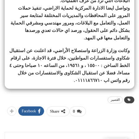
البلاغات التي ترد من غرف العمليات.
وتواصل ايضا الادارة المركزية لحماية الاراضي، تنفيذ حملات
المرور على المحافظات والمديريات المختلفة لمتابعة سير
العمل، والتعامل مع البلاغات، ومرور مهندسي ومشرفي الحماية
بشكل دائم على الحقول، ورصد اي حالات تعدي ورصدها
والتعامل معها في المهد.
وكانت وزارة الزراعة واستصلاح الأراضي، قد اعلنت عن استقبال
شكاوى واستفسارات المواطنين، خلال فترة الاجازة، على ارقام
الخط الساخن : ١٥٥٠٠ ، و ١٩٥٦١، من الساعه ١٠ صباحا وحتى ٤
مساءا، فضلا عن استقبال الشكاوى والاستفسارات من خلال
رقم واتس اب ٠١١١١٨٦٦٧١٠.
القصير
Facebook
Share
0