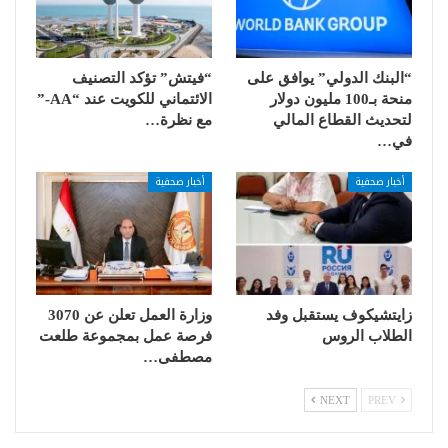
“البنك الدولي” يوافق على
“فيتش” تؤكد التصنيف
منحة بـ100 مليون دولار
الائتماني للكويت عند “AA-”
لتحديث القطاع المالي
مع نظرة…
في…
أخبار صحفية
أخبار صحفية
زايتشيكوف يستقبل وفد
وزارة العمل تعلن عن 3070
الطلاب الروس
فرصة عمل بمجموعة طلعت
مصطفى…
NEXT
PREV