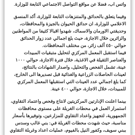
واتس اب، فضلا عن مواقع التواصل الاجتماعي التابعة للوزارة.
وفيما يتعلق بالحدائق والمتنزهات التابعة للوزارة، أكد المنسق
الاعلامي للوزارة، ان حدائق الحيوان بالجيزة والمحافظات،
وحديقتي الاورمان والاسماك، شهدوا اقبالا كثيفا من المواطنين
والزائرين خلال الاجازة، حيث بلغ اجمالي عدد زوار الحدائق
حوالي ٤٥٠ ألف زائر، من مختلف المحافظات.
فيما استقبل المعمل المركزي لتحليل متبقيات المبيدات
والعناصر الثقيلة في الاغذية، خلال فترة الاجازة، حوالي ١٠٠٠
عينة، تشمل الفحص والتحليل، واصدار الشهادات بالنتائج،
لعينات الحاصلات الزراعية والغذائية قبل تصديرها الى الخارج،
كما بلغ اجمالي عدد العينات التي استقبلها المعمل المركزي
للمبيدات، خلال الاجازة، حوالي ٤٠٠ عينة.
بينما اعلنت الإدارتين المركزيتين لانتاج وفحص واعتماد التقاوي،
استمرار العمل في محطات الغربلة على مستوى محافظات
الجمهورية، لتجهيز واعداد التقاوي للمزارعين، وتوفيرها بأسعار
مناسبة، حيث شهدت محطات الغربلة في: بني غالب وسدس
ببني سويف، وكفور النيل بالفيوم، عمليات اعداد وغربلة التقاوي