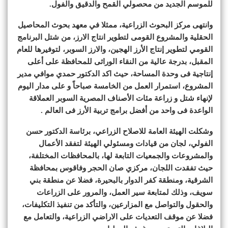
للموسم الجديد من محصولي القمح والدقيق والفول.
وانتهى مركز البحوث الزراعية، ممثلا في معهد بحوث المحاصيل
الحقلية والمشروع القومى لتطوير انتاج الارز، من شتل البرنامج
القومي لتطوير إنتاج الأرز الهجين، والارز السوبر، لتوفيرها للعام
المقبل، بدرجة عالية من النقاء الوراثى للمحافظة على أعلى
إنتاجية فى وحدة المساحة، حيث اكد الدكتور حمدي موافي مدير
المشروع، استمرار العمل من الخامسة صباحاً و على مدار اليوم
لإنهاء شتل و زراعة مئات الأصناف المصرية السوبر العملاقة
الواعدة فى واحد من أفضل برامج تربية الأرز فى العالم .
وشكلت الهيئة العامة للاصلاح الزراعي، برئاسة الدكتور حسن
الفولي، لجان من قيادات ومسئولي الهيئة لتفقد الأعمال
والمشروعات والجمعيات التابعة لها، بالمحافظات المختلفة،
حيث تفقدت اللجان، مركزي صان الحجر وفاقوس بمحافظة
الشرقية، ومنطقة كفر الدوار بالبحيرة، فضلا عن منطقة بني
سويف، وذلك لمتابعة سير العمل، والمرور على الزراعات
والحقول والتواصل مع المزارعين، والتأكد من تنفيذ التكليفات،
فضلا عن موقف التعديات على الاراضي الزراعية، والتعامل مع