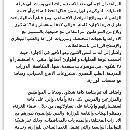
الزراعة، ان اجمالي عدد الاستفسارات التي وردت الى غرفة
العمليات المركزية بالوزارة من خلال الخط الساخن أو خدمة
الواتس اب ومواقع التواصل الاجتماعي، ومع ختام أعمالها، بلغت
طوال فترة الاجازة كاملة، حوالي ٥١٢ استفسار و ٢١٨ شكوى
وبلاغ من المواطنين، تم التفاعل مع جميعها، بالتنسيق مع
الادارات والجهات المختصة، ومديريات الزراعة والطب البيطري
والإصلاح الزراعي بالمحافظات.
واشار إلى انه تم امس الاثنين وهو الأخير في الاجازة، حيث
اختتمت غرفة العمليات والطوارئ أعمالها، تلقى ٩٠ استفسارا و
٣٨ شكوى، في موضوعات متعددة، منها: المكافحة، الدورات
التدريبية، الطب البيطري، مشروعات الانتاج الحيواني، ومنافذ
بيع منتجات الوزارة.
واضاف انه تم متابعة كافة شكاوى وبلاغات المواطنين
والمزارعين والمربين، بكل دقة وأمانة، والرد على كافة
استفساراتهم والإجابة على تساؤلاتهم، من خلال اعضاء الغرفة،
وممثلو الهيئات والتابعة للوزارة، والذين يتواصلون بدورهم مع
الادارات المختلفة، والمديريات بالمحافظات، وذلك عبر شبكة
التواصل الواسعة والتي تشمل الخط الساخن للوزارة، وخدمة