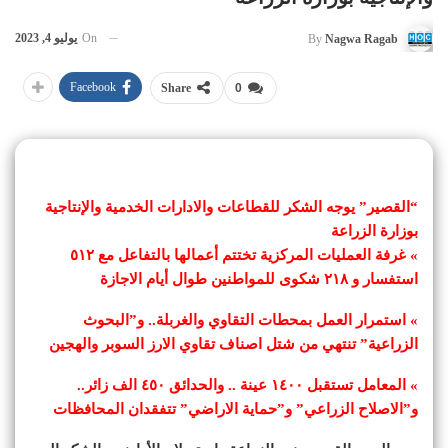
On
يوليو 4, 2023
By
Nagwa Ragab
Facebook
Share
0
“القصير” يوجه الشكر للقطاعات والادارات الخدمية والإنتاجية
بوزارة الزراعة
» غرفة العمليات المركزية تختتم أعمالها بالتفاعل مع ٥١٢
استفسار و ٢١٨ شكوى للمواطنين طوال أيام الاجازة
» استمرار العمل بمحطات التقاوي والغربلة.. و”البحوث
الزراعية” تنتهي من شتل اصناف تقاوي الارز السوبر والهجين
» المعامل تستقبل ١٤٠٠ عينة .. والحدائق ٤٥٠ الف زائر..
و”الاصلاح الزراعي” و”حماية الاراضي” تتفقدان المحافظات