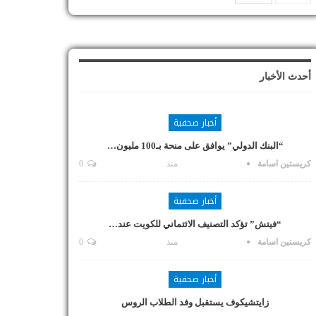
أحدث الأخبار
أخبار صحفية
“البنك الدولي” يوافق على منحة بـ100 مليون…
كريستين اسامة
منذ
0
أخبار صحفية
“فيتش” تؤكد التصنيف الائتماني للكويت عند…
كريستين اسامة
منذ
0
أخبار صحفية
زايتشيكوف يستقبل وفد الطلاب الروس