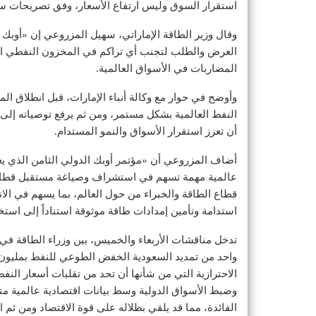
استقرار السوق وليس ارتفاع الأسعار، وفق تصريحات ساب
وقال وزير الطاقة الإماراتي، سهيل المزروعي إن «أوبك
العرض والطلب لتجنب أي تراكم في المخزون النفطي العا
المضاربات في الأسواق العالمية.
وأوضح في حوار مع وكالة أنباء الإمارات، قبل انطلاق ا
النفط العالمية بشكل مستمر، ومن ثم يرفع توصياته إلى ا
أن تعزز استقرار الأسواق والنمو المستدام.
أضاف المزروعي أن «مؤتمر أوبك الدولي الثامن الذي ي
عالمية مهمة تسهم في استشراف وصياغة مستقبل قطاع ا
قطاع الطاقة والخبراء من حول العالم، بما يسهم في الا
استدامة وتأمين إمدادات طاقة موثوقة استناداً إلى استخ
تدخل مناقشات الأربعاء والخميس، بين وزراء الطاقة في 
واحد من تمديد السعودية الخفض الطوعي للنفط بمليون 
الاحترازية التي من شأنها أن تحد من تقلبات أسعار الن
وضبط الأسواق الدولية وسط بيانات اقتصادية عالمية متش
الفائدة، مما قد يلقي بظلاله على قوة الاقتصاد ومن ثم 