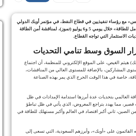
» مع رؤساء تنفيذيين في قطاع النفط، في مؤتمر أوبك الدولي
في نسخته الثامنة تحت عنوان «نحو انتقال مستدام وشامل للطاقة» خلال يومي 5 و6 يوليو (تموز)، لمناقشة أمن الطاقة
 الاستثمار التي تواجه القطاع.
رار السوق وسط تنامي التحديات
ك) هيثم الغيص، على الموقع الإلكتروني للمنظمة، أن اجتماع
توى المشاركين، بالإضافة للمستوى العالي من المناقشات،
اقة، خاصة في هذا الوقت الحرج الذي يمر بهذه الصناعة
قة العالمي بتحديات عدة أبرزها استدامة الإمدادات في ظل
صير، مما يهدد بتراجع المعروض، الذي يأتي في ظل تباطؤ
من الصين، ثاني أكبر اقتصاد في العالم وأكبر مستهلك للطاقة في
يه القائمون على «أوبك»، وأبرزهم السعودية، التي تسعى إلى