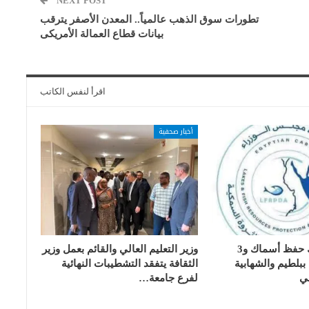
NEXT POST
تطورات سوق الذهب عالمياً.. المعدن الأصفر يترقب
بيانات قطاع العمالة الأمريكى
اقرأ لنفس الكاتب
أخبار صحفية
تسليم 17 تانك حفظ أسماك و3
وزير التعليم العالي والقائم بعمل وزير
بلطيم والشهابية
الثقافة يتفقد التشطيبات النهائية
ي
لفرع جامعة…