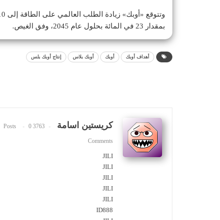
بمقدار 23 في المائة بحلول عام 2045، وفق الغيص.
أهداف أوبك
أوبك
أوبك بلاس
إنتاج أوبك بلس
كريستين اسامة
0
3763 Posts
Comments
JILI
JILI
JILI
JILI
JILI
ID888