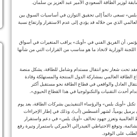
قة لوزير الطاقة السعودي الأمير عبد العزيز بن سلمان.
 بلس» تسعى دائماً إلى تحقيق التوازن في أساسيات السوق بين
لمي الذي من خلاله قد يؤدي إلى عدم الاستقرار وارتفاع نسبة
لمؤتمر، أن الفريق الفني في «أوبك» يراقب المتغيرات في أسواق
للجنة الوزارية لاتخاذ ما هو مناسب من القرارات التي من شأنها
عقد تحت شعار نحو انتقال مستدام وشامل للطاقة، يشكل منصة
لطاقة العالمي بمشاركة الدول المنتجة والمستهلكة وقادة
نتقال العادل والواقعي في قطاع الطاقة نحو مستقبل أكثر
دام أحدث التقنيات والتكنولوجيا في هذا القطاع الحيوي».
تكتل «أوبك بلس» والرؤساء التنفيذيين بشركات الطاقة، بعد يوم
برميل يومياً، لشهر أغسطس (آب)، وذلك في إطار الإجراءات
فط العالمية وتعزز جهود تحالف «أوبك بلس» في دعم واستقرار
ائمة، وتوقع الاحتياطي الفيدرالي الأميركي باستمرار وتيرة رفع
الطلب على الوقود.