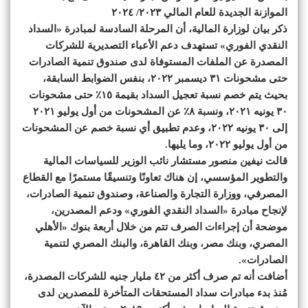
الموازنة الجديدة للعام المالي ٢٠٢٣/ ٢٠٢٤
ذكر بيان لوزارة المالية، أن المرحلة السادسة لمبادرة «السداد
النقدي الفوري» تستهدف دعم الأعباء التصديرية للشركات
المصدرة عن الملفات المستوفاة لدى صندوق تنمية الصادرات
حتى مشحونات ٣١ ديسمبر ٢٠٢٢، بنفس الضوابط السابقة،
بحيث يتم خصم نسبة تعجيل السداد بقيمة ١٥٪ حتى مشحونات
٣٠ يونيه ٢٠٢١، ونسبة ٨٪ عن المشحونات من أول يوليو ٢٠٢١
إلى ٣٠ يونيه ٢٠٢٢، وعدم تطبيق أي نسبة خصم عن المشحونات
من أول يوليو ٢٠٢٢، وما يليها.
قالت نيفين منصور مستشار نائب الوزير للسياسات المالية
والتطوير المؤسسي، إن هناك تعاونًا وتنسيقًا مستمرًا مع القطاع
المصرفي، ووزارة التجارة والصناعة، وصندوق تنمية الصادرات،
لإنجاح مبادرة «السداد النقدي الفوري» ودعم المصدرين،
موضحة أن إجراءات الصرف تتم من خلال أربعة بنوك «الأهلي
المصري، وبنك مصر، وبنك القاهرة، والبنك المصري لتنمية
الصادرات».
أضافت أنه تم صرف أكثر من ٤٢ مليار جنيه للشركات المصدرة،
مُنذ بدء مبادرات سداد المستحقات المتأخرة للمصدرين لدى