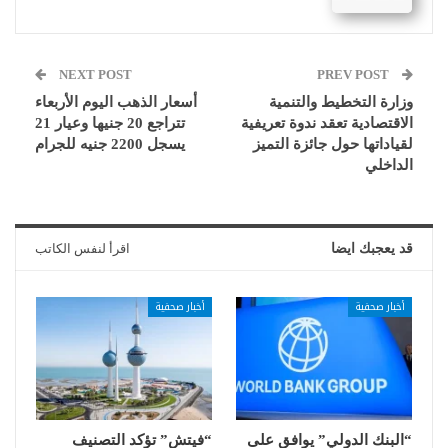
NEXT POST
PREV POST
وزارة التخطيط والتنمية
أسعار الذهب اليوم الأربعاء
الاقتصادية تعقد ندوة تعريفية
تتراجع 20 جنيها وعيار 21
لقياداتها حول جائزة التميز
يسجل 2200 جنيه للجرام
الداخلي
قد يعجبك ايضا
اقرأ لنفس الكاتب
أخبار صحفية
أخبار صحفية
“البنك الدولي” يوافق على
“فيتش” تؤكد التصنيف