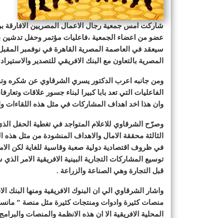
عضو من اعضاء الجمعية ،فاعليات مؤتمر وحفل تدشين بعن
سيعقد في العاصمة المصرية القاهرة في نوفمبر المقبل ف
المصرية بالتعاون مع البنك الافريقي للتصدير والاستيراد 
ومن جانبه اعرب الدكتور يسري الشرقاوي عن شكره وتق
الفاعليات التي تعد بابا كبيرا لبناء جسور علاقات وتع
وان هذا اخد اهداف المشاركات في مثل هذه اللقاءات وال
وصرّح الشرقاوي للاعلام المتواجد في تغطية الحفل الذي 
الثالثة محققة الامال والاهداف المنشودة من مثل هذه 
في ظروف اقتصادية دولية صعبة وقاسية للغاية لكن الامل
توسيع المشاركات التجارية البينية الافريقية الامر الذي س
قبل التجارة وهي الصناعة والزراعة .
واشار الشرقاوي الي ان البنوك الافريقية ومنها البنك ا
منصات كثيرة وادوات ومنتجات كثيرة مثل منصة ” مانسا” 
المحلية الافريقية الا ان هذه الانظمة والمنصات والبرا