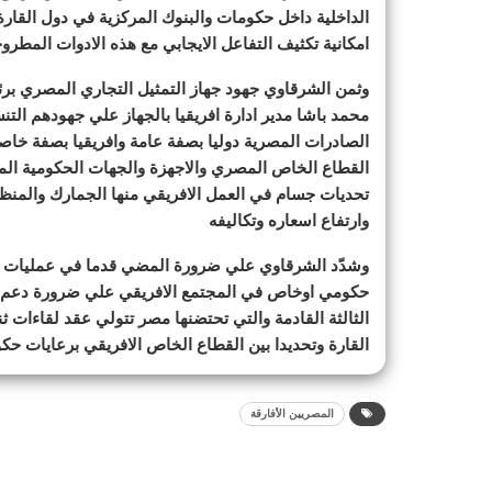
الداخلية داخل حكومات والبنوك المركزية في دول القار
امكانية تكثيف التفاعل الايجابي مع هذه الادوات المطرو
وثمن الشرقاوي جهود جهاز التمثيل التجاري المصري برئ
محمد باشا مدير ادارة افريقيا بالجهاز علي جهودهم ال
الصادرات المصرية دوليا بصفة عامة وافريقيا بصفة خاصة
القطاع الخاص المصري والاجهزة والجهات الحكومية المعنية
تحديات جسام في العمل الافريقي منها الجمارك والمنظوم
وارتفاع اسعاره وتكاليفه
وشدّد الشرقاوي علي ضرورة المضي قدما في عمليات البح
حكومي اوخاص في المجتمع الافريقي علي ضرورة دعم تفع
الثالثة القادمة والتي تحتضنها مصر تتولي عقد لقاءات ث
القارة وتحديدا بين القطاع الخاص الافريقي برعايات حكو
المصريين الأفارقة