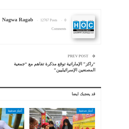
Nagwa Ragab
12767 Posts
0
Comments
PREV POST
“راكز” الإماراتية توقع مذكرة تفاهم مع “جمعية
المصنعين الإسرائيليين”
قد يعجبك ايضا
أخبار صحفية
أخبار صحفية