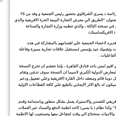
شاركت امس جمعية رجال الاعمال المصريين الافارقة برئاسة د يسري الشرقاوي بحضور رئيس الجمعية و وفد من ٢٥
وان “الطريق الي معرض التجارة البينية الحرة الافريقية والذي
ي نسخته الثالثة ، والذي تنظمه وزارة التجارة والصناعة
( الافريكسامبنك)
ديره لاعضاء الجمعية علي اهتمامهم بالمشاركة في هذه
ارفات وتشبيك جيد يؤسس لمستقبل علاقات تجارية مميزة وفاعلة
فاعليات .
اقيم امس باحد فنادق القاهرة ، بإننا نتعشم ان تخرج النسخة
المعارض الدولية الكبري لاسيما ان النسخة سوف تدشن وتقام
 دوما قائم ومنعقد داخل القارة الافريقية وعلي تفعييل ودعم
يكون له بالغ الاثر الايجابي بالطبع علي كافة القطاعات الاولية
لافريقي للتصدير والاستيراد يعمل بشكل متطور وباستدامة وقدم
وكذا نظام ( با بسي) كاحد انظمة الدفع والسداد عبر العملات
مج والادوات ستحتاج الي وقت لتتفاعل معها وتستجيب لها الانظمة