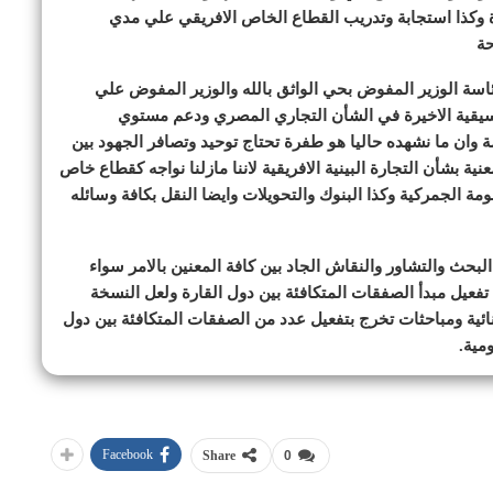
ة وكذا استجابة وتدريب القطاع الخاص الافريقي علي مدي
حة
اسة الوزير المفوض بحي الواثق بالله والوزير المفوض علي
تنسيقية الاخيرة في الشأن التجاري المصري ودعم مستوي
 وان ما نشهده حاليا هو طفرة تحتاج توحيد وتصافر الجهود بين
 بشأن التجارة البينية الافريقية لاننا مازلنا نواجه كقطاع خاص
ة الجمركية وكذا البنوك والتحويلات وايضا النقل بكافة وسائله
ث والتشاور والنقاش الجاد بين كافة المعنين بالامر سواء
يل مبدأ الصفقات المتكافئة بين دول القارة ولعل النسخة
نائية ومباحثات تخرج بتفعيل عدد من الصفقات المتكافئة بين دول
مية.
Facebook
Share
0