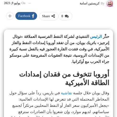
On
يوليو 9, 2023
By
كريستين اسامة
Facebook
Share
0
حذَّر
الرئيس
التنفيذي لشركة النفط الفرنسية العملاقة «توتال
إنرجيز» باتريك بويان، من أن تفقد أوروبا إمدادات النفط والغاز
الأميركية، في وقت فقدت القارة العجوز فيه بالفعل نسبة كبيرة
من الإمدادات الروسية، نتيجة العقوبات المفروضة على موسكو
جراء الحرب مع أوكرانيا.
أوروبا تتخوف من فقدان إمدادات
الطاقة الأميركية
وقال بويان خلال جلسة
نقاشية
في باريس، رداً على سؤال حول
المخاطر المحتملة التي قد تتعرض لها الإمدادات العالمية:
«يجعل الأميركيون سعر الغاز أو النفط المحليين مرتكزاً لجميع
سياساتهم. لديهم موارد، وإن شعروا بأن الصادرات سترفع