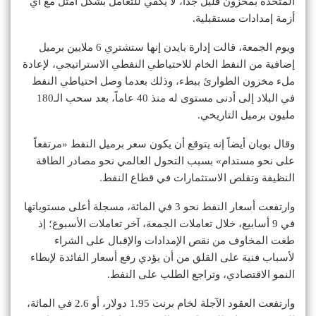
المتحدة بمخزون قليل جداً، لا يكفي للتعامل بشكل أمثل مع أي
أزمة إمدادات مستقبلية.
ويوم الجمعة، قالت إدارة بايدن إنها ستشتري 6 ملايين برميل
إضافية من النفط الخام للاحتياطي النفطي الاستراتيجي، لإعادة
ملء مخزون الطوارئ ببطء، وذلك بعدما وصل احتياطي النفط
في البلاد إلى أدنى مستوى له منذ 40 عاماً، بعد سحب الـ180
مليون برميل التاريخي.
وقال بويان أيضاً إنه يتوقع أن يكون سعر برميل النفط «مرتفعاً
على نحو مستدام» بسبب التحول العالمي نحو مصادر الطاقة
النظيفة وتقلص الاستثمارات في قطاع النفط.
وارتفعت أسعار النفط نحو 3 في المائة، مسجلة أعلى مستوياتها
في 9 أسابيع، خلال تعاملات الجمعة، آخر تعاملات الأسبوع؛ إذ
طغت المخاوف من نقص الإمدادات والإقبال على الشراء
لأسباب فنية على القلق من أن يؤدي رفع أسعار الفائدة لإبطاء
النمو الاقتصادي، وتراجع الطلب على النفط.
وارتفعت العقود الآجلة لخام برنت 1.95 دولار، أو 2.6 في المائة،