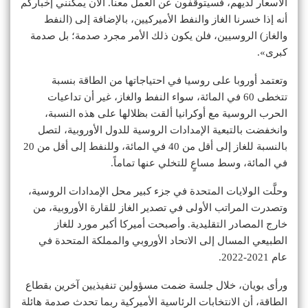
الأسعار لديهم، فسيتوقفون عن العمل معنا. الآن يمكنني إخباركم
أنه إذا خسرنا الغاز والنفط الأميركيين، بالإضافة إلى (النفط
والغاز) الروسيين، فلن يكون ذلك الأمر مجرد صدمة؛ بل صدمة
كبرى».
وتعتمد أوروبا على روسيا في احتياجاتها من الطاقة بنسبة
تتخطى 60 في المائة، سواء النفط والغاز، غير أن تداعيات
الحرب الروسية مع أوكرانيا ألقت بظلالها على هذه النسبة،
وانخفضت بالتبعية الإمدادات الروسية للدول الأوروبية، لتصل
بالنسبة للغاز إلى أقل من 40 في المائة، وللنفط إلى أقل من 20
في المائة، وسط مساعٍ للتخلي عنها تماماً.
وحلَّت الولايات المتحدة في جزء كبير محل الإمدادات الروسية،
وتصدرت المراتب الأولى في تصدير الغاز للقارة الأوروبية، من
خارج المصادر التقليدية. وأصبحت أميركا أكبر مورد للغاز
الطبيعي المسال إلى الاتحاد الأوروبي والمملكة المتحدة في
عام 2021-2022.
ورأى بويان، خلال جلسة ضمت مسؤولين تنفيذيين آخرين بقطاع
الطاقة، أن الانتخابات الرئاسية الأميركية ربما تحدث صدمة هائلة