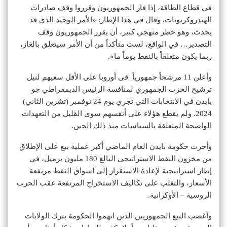
في قطاع الطاقة، إذا فاز الجمهوريون وقرروا وقف صادرات
الهيدروكربونات. وقال في هذا الإطار: «الأمر الوحيد الذي قد
يحدث، وهو خطر منهجي كبير، أن يقرر الجمهوريون وقف
التصدير… في الواقع، لست متأكداً من أن الأمر سيتعلق بالغاز،
ربما يكون متعلقاً بالنفط يوماً ما».
وأعلن 11 مرشحاً جمهورياً فى أوروبا على الأقل سعيهم لنيل
ترشيح الحزب الجمهوري لمنافسة الرئيس الديمقراطي جو
بايدن في الانتخابات التي تجري يوم 24 نوفمبر (تشرين الثاني)
2024. ولم يقطع هؤلاء على أنفسهم سوى القليل من التعهدات
الواضحة المتعلقة بالسياسات منذ ذلك الحين.
وأجرت حكومة بايدن العام الماضي أكبر عملية بيع على الإطلاق
من مخزون النفط الاستراتيجي البالغ 180 مليون برميل، في
إطار استراتيجية لإعادة الاستقرار إلى أسواق النفط مرتفعة
الأسعار، والتغلب على تكاليف الاستخراج المرتفعة عقب الحرب
الروسية – الأوكرانية.
وأغضب البيع الجمهوريين الذين اتهموا الحكومة بترك الولايات