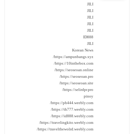
JILI
JILI
JILI
JILI
JILI
ID888
JILI
Korean News
https://ampunbangs.xyz/
https://10inthebox.com/
https://seoseoan.online/
https://seoseoan.pro/
https://seoseoan.site/
https://selirdpr.pro/
pinoy
https://ph444.weebly.com/
https://th777.weebly.com/
https://id888.weebly.com/
https://travelingkito.weebly.com/
https://travelthewolrd.weebly.com/