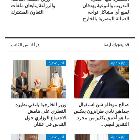
التدريب والتوعية يهدفان
والزراعة يتابعان ملفات
لمنع أي مشاكل تواجه
التعاون المشترك
العمالة المصرية بالخارج
قد يعجبك ايضا
اقرأ لنفس الكاتب
أخبار صحفية
أخبار صحفية
صالح موطلو شن استقبال
وزير الخارجية يلتقي نظيره
جماهير نادي طرابزون يعكس
القطري على هامش
ما هو أعمق بكثير من مجرد
الاجتماع الوزاري حول
التقدير لنجم…
القدس في عمّان
أخبار صحفية
أخبار صحفية