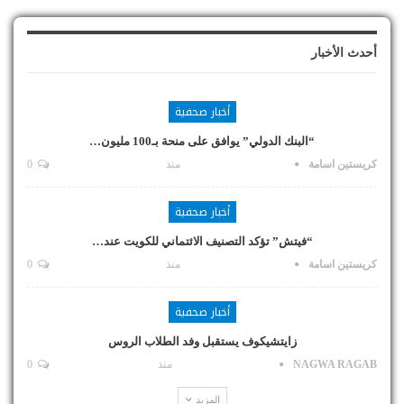
أحدث الأخبار
أخبار صحفية
“البنك الدولي” يوافق على منحة بـ100 مليون…
كريستين اسامة
منذ
0
أخبار صحفية
“فيتش” تؤكد التصنيف الائتماني للكويت عند…
كريستين اسامة
منذ
0
أخبار صحفية
زايتشيكوف يستقبل وفد الطلاب الروس
NAGWA RAGAB
منذ
0
المزيد