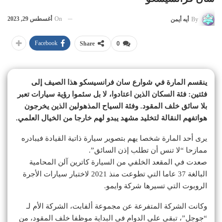
On
أغسطس 29, 2023
By
أيه أيمن
Facebook
Share
0
ينقسم المارة في شوارع سان فرانسيسكو هذا الصيف إلى
فئتين: فئة السكان الذين اعتادوا، لا بل سئموا رؤية سيارات تعبر
بلا سائق خلف المقود. وفئة السياح المذهولين الذين يخرجون
هواتفهم النقالة لتخليد مشهد يبدو لهم خارجا من الخيال العلمي.
يرى أحد المارة شخصا يهم بتصوير سيارة ذاتية القيادة فيبادره
ممازحا “لا تنس أن تطلب إذن السائق”.
صعدت في المقعد الخلفي من السيارة كاترين آلن المحامية
البالغة 37 عاما التي تطوعت منذ 2021 لاختبار سيارات الأجرة
الروبوت التي تسيرها شركة وايمو.
وكانت الشركة المتفرعة عن مجموعة ألفابت، الشركة الأم لـ
“جوجل”، تبقي على الدوام في البداية موظفا خلف المقود، من