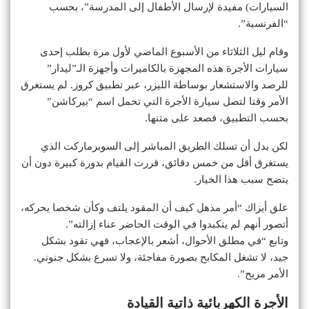
السيارات) مفيدة لإرسال الأطفال إلى المدرسة”، بحسب
“الفرنسية”.
وقام ليل الثلاثاء من الأسبوع الماضي لأول مرة بطلب إحدى
سيارات الأجرة هذه المجهزة بالكاميرات وأجهزة الـ”ليدار”
للرصد والاستشعار بوساطة الليزر، عبر تطبيق كروز. لم يستغرق
الأمر وقتا لتصل سيارة الأجرة التي تحمل اسم “بيركاشن”
بحسب التطبيق، فصعد على متنها.
لكن بدل أن تسلك الطريق المباشر إلى السوبرماركت الذي
يستغرق أقل من خمس دقائق، قررت القيام بدورة كبيرة دون أن
يتضح سبب هذا الخيار.
علق أيزاك “أمر مذهل كيف أن المقود يلتف وكأن شخصا يحركه،
أتصور أنهم لم يتكبدوا في الوقت الحاضر عناء إزالته”.
وتابع “في مطلق الأحوال، أشعر بالإعجاب، فهي تقود بشكل
جيد، لا تشغل المكابح بصورة مفاجئة، ولا تسرع بشكل جنوني.
الأمر مريح”.
الأجرة الكهربائية ذاتية القيادة