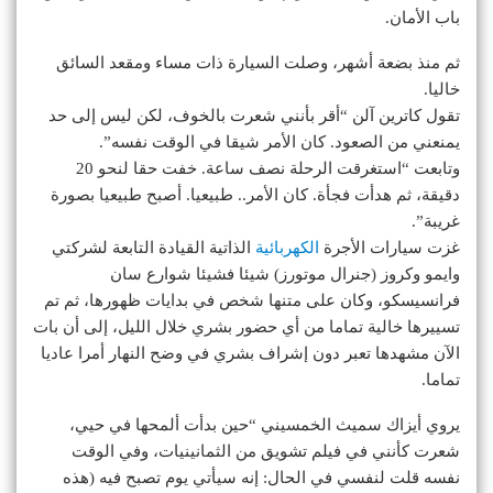
باب الأمان.
ثم منذ بضعة أشهر، وصلت السيارة ذات مساء ومقعد السائق
خاليا.
تقول كاترين آلن “أقر بأنني شعرت بالخوف، لكن ليس إلى حد
يمنعني من الصعود. كان الأمر شيقا في الوقت نفسه”.
وتابعت “استغرقت الرحلة نصف ساعة. خفت حقا لنحو 20
دقيقة، ثم هدأت فجأة. كان الأمر.. طبيعيا. أصبح طبيعيا بصورة
غريبة”.
غزت سيارات الأجرة
الكهربائية
الذاتية القيادة التابعة لشركتي
وايمو وكروز (جنرال موتورز) شيئا فشيئا شوارع سان
فرانسيسكو، وكان على متنها شخص في بدايات ظهورها، ثم تم
تسييرها خالية تماما من أي حضور بشري خلال الليل، إلى أن بات
الآن مشهدها تعبر دون إشراف بشري في وضح النهار أمرا عاديا
تماما.
يروي أيزاك سميث الخمسيني “حين بدأت ألمحها في حيي،
شعرت كأنني في فيلم تشويق من الثمانينيات، وفي الوقت
نفسه قلت لنفسي في الحال: إنه سيأتي يوم تصبح فيه (هذه