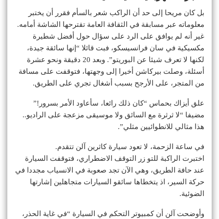
بل كان مريحا إلى حد أن الراكب شعر بالسأم فقرر أن يختبر
معلوماته عبر مسابقة في الثقافة العامة تقترحها الشاشة أمامه.
غير أنه لم يوافق على الرد على سؤال حول أفضل شطيرة
مكسيكية في سان فرانسيسكو، فبت قائلا “إنها سائقة جيدة،
لكنها لا تعرف شيئا عن البوريتو”. وبعد 20 دقيقة ونحو عشرة
أسئلة، وصلت بيركاشن أخيرا إلى وجهتها، فتوقفت على مسافة
من المتجر، على الأرجح بسبب أشغال تجري على الطريق.
علق أيزاك بحماس “كان ذلك رائعا، سأعاود الأمر بسرور!”
مضيفا “لا ثرثرة مع السائق ولا موسيقى مزعجة على الراديو..
هذا مثالي للانطوائيين مثلي”.
في ساعة الزحمة، لا تعود سيارة كاثرين آلن تتقدم.
اختبرت الراكبة للتو زر التوقف الاضطراري، فتوقفت السيارة
عند حافة الطريق، وهي الآن تجد صعوبة في الانسياب مجددا في
حركة السير، اذ يتخطاها سائقو السيارات متجاهلين إشارتها
الضوئية.
وأوضحت آلن أن كمبيوتر التحكم في السيارة “في غاية الحذر،