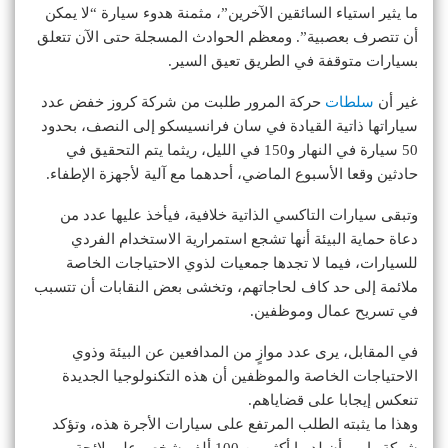
ما يثير استياء السائقين الآخرين”، مثمنة هدوء سيارة “لا يمكن
أن تتصرف بعصبية”. ومعظم الحوادث المسجلة حتى الآن تتعلق
بسيارات متوقفة في الطريق تعيق السير.
غير أن
سلطات
حركة المرور طلبت من شركة كروز خفض عدد
سياراتها ذاتية القيادة في سان فرانسيسكو إلى النصف، بحدود
50 سيارة في النهار و150 في الليل، ريثما يتم التحقيق في
حادثين وقعا الأسبوع الماضي، أحدهما مع آلية لأجهزة الإطفاء.
وتبقى سيارات التاكسي الذاتية خلافية، فيأخذ عليها عدد من
دعاة حماية البيئة أنها تشجع استمرارية الاستخدام الفردي
للسيارات، فيما لا تجدها جمعيات لذوي الاحتياجات الخاصة
ملائمة إلى حد كاف لحاجاتهم، وتخشى بعض النقابات أن تتسبب
في تسريح عمال وموظفين.
في المقابل، يرى عدد موازٍ من المدافعين عن البيئة وذوي
الاحتياجات الخاصة والموظفين أن هذه التكنولوجيا الجديدة
تنعكس إيجابا على قضاياهم.
وهذا ما يثبته الطلب المرتفع على سيارات الأجرة هذه، وتؤكد
شركة وايمو أن لديها أكثر من 100 ألف شخص على لائحة