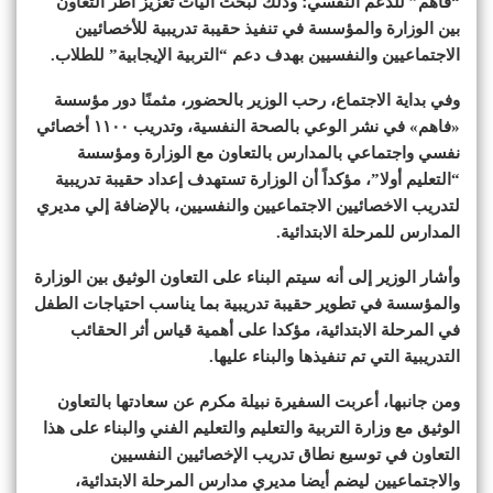
“فاهم” للدعم النفسي؛ وذلك لبحث آليات تعزيز أطر التعاون
بين الوزارة والمؤسسة في تنفيذ حقيبة تدريبية للأخصائيين
الاجتماعيين والنفسيين بهدف دعم “التربية الإيجابية” للطلاب.
وفي بداية الاجتماع، رحب الوزير بالحضور، مثمنًا دور مؤسسة
«فاهم» في نشر الوعي بالصحة النفسية، وتدريب ١١٠٠ أخصائي
نفسي واجتماعي بالمدارس بالتعاون مع الوزارة ومؤسسة
“التعليم أولا”، مؤكداً أن الوزارة تستهدف إعداد حقيبة تدريبية
لتدريب الاخصائيين الاجتماعيين والنفسيين، بالإضافة إلي مديري
المدارس للمرحلة الابتدائية.
وأشار الوزير إلى أنه سيتم البناء على التعاون الوثيق بين الوزارة
والمؤسسة في تطوير حقيبة تدريبية بما يناسب احتياجات الطفل
في المرحلة الابتدائية، مؤكدا على أهمية قياس أثر الحقائب
التدريبية التي تم تنفيذها والبناء عليها.
ومن جانبها، أعربت السفيرة نبيلة مكرم عن سعادتها بالتعاون
الوثيق مع وزارة التربية والتعليم والتعليم الفني والبناء على هذا
التعاون في توسيع نطاق تدريب الإخصائيين النفسيين
والاجتماعيين ليضم أيضا مديري مدارس المرحلة الابتدائية،