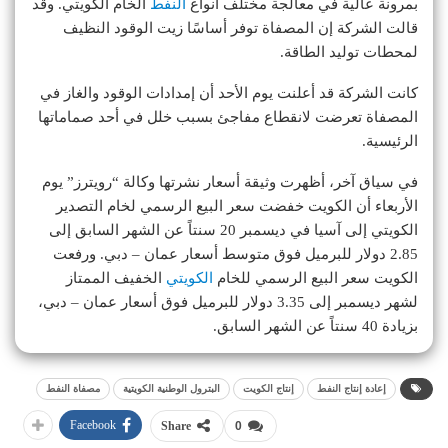
بمرونة عالية في معالجة مختلف أنواع
النفط
الخام الكويتي. وقد
قالت الشركة إن المصفاة توفر أساسًا زيت الوقود النظيف
لمحطات توليد الطاقة.
كانت الشركة قد أعلنت يوم الأحد أن إمدادات الوقود والغاز في
المصفاة تعرضت لانقطاع مفاجئ بسبب خلل في أحد صماماتها
الرئيسية.
في سياق آخر، أظهرت وثيقة أسعار نشرتها وكالة “رويترز” يوم
الأربعاء أن الكويت خفضت سعر البيع الرسمي لخام التصدير
الكويتي إلى آسيا في ديسمبر 20 سنتاً عن الشهر السابق إلى
2.85 دولار للبرميل فوق متوسط أسعار عمان – دبي. ورفعت
الكويت سعر البيع الرسمي للخام
الكويتي
الخفيف الممتاز
لشهر ديسمبر إلى 3.35 دولار للبرميل فوق أسعار عمان – دبي،
بزيادة 40 سنتاً عن الشهر السابق.
إعادة إنتاج النفط
إنتاج الكويت
البترول الوطنية الكويتية
مصفاة النفط
Facebook
Share
0