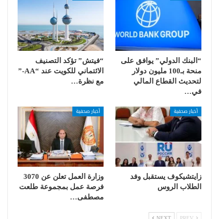
“البنك الدولي” يوافق على
“فيتش” تؤكد التصنيف
منحة بـ100 مليون دولار
الائتماني للكويت عند “AA-”
لتحديث القطاع المالي
مع نظرة…
في…
أخبار صحفية
أخبار صحفية
زايتشيكوف يستقبل وفد
وزارة العمل تعلن عن 3070
الطلاب الروس
فرصة عمل بمجموعة طلعت
مصطفى…
NEXT
PREV