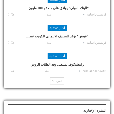
“البنك الدولي” يوافق على منحة بـ100 مليون…
كريستين اسامة
منذ
0
أخبار صحفية
“فيتش” تؤكد التصنيف الائتماني للكويت عند…
كريستين اسامة
منذ
0
أخبار صحفية
زايتشيكوف يستقبل وفد الطلاب الروس
NAGWA RAGAB
منذ
0
المزيد
النشرة الإخبارية