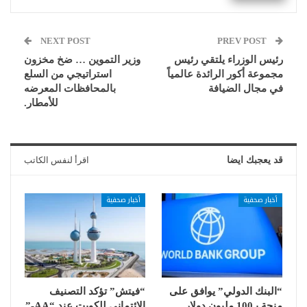
NEXT POST
PREV POST
رئيس الوزراء يلتقي رئيس
وزير التموين … ضخ مخزون
مجموعة أكور الرائدة عالمياً
استراتيجي من السلع
في مجال الضيافة
بالمحافظات ‏المعرضه
للأمطار.
قد يعجبك ايضا
اقرأ لنفس الكاتب
أخبار صحفية
أخبار صحفية
“البنك الدولي” يوافق على
“فيتش” تؤكد التصنيف
منحة بـ100 مليون دولار
الائتماني للكويت عند “AA-”