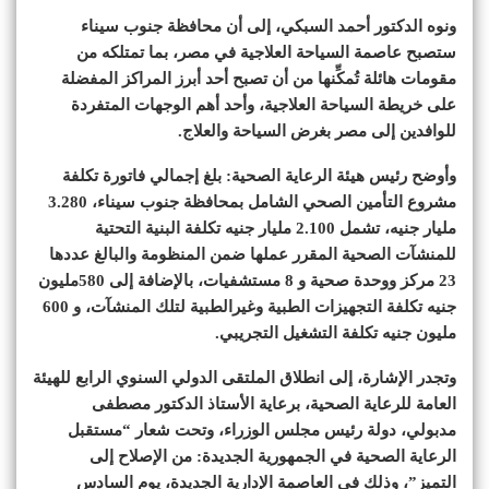
ونوه الدكتور أحمد السبكي، إلى أن محافظة جنوب سيناء
ستصبح عاصمة السياحة العلاجية في مصر، بما تمتلكه من
مقومات هائلة تُمكِّنها من أن تصبح أحد أبرز المراكز المفضلة
على خريطة السياحة العلاجية، وأحد أهم الوجهات المتفردة
للوافدين إلى مصر بغرض السياحة والعلاج.
وأوضح رئيس هيئة الرعاية الصحية: بلغ إجمالي فاتورة تكلفة
مشروع التأمين الصحي الشامل بمحافظة جنوب سيناء، 3.280
مليار جنيه، تشمل 2.100 مليار جنيه تكلفة البنية التحتية
للمنشآت الصحية المقرر عملها ضمن المنظومة والبالغ عددها
23 مركز ووحدة صحية و 8 مستشفيات، بالإضافة إلى 580مليون
جنيه تكلفة التجهيزات الطبية وغيرالطبية لتلك المنشآت، و 600
مليون جنيه تكلفة التشغيل التجريبي.
وتجدر الإشارة، إلى انطلاق الملتقى الدولي السنوي الرابع للهيئة
العامة للرعاية الصحية، برعاية الأستاذ الدكتور مصطفى
مدبولي، دولة رئيس مجلس الوزراء، وتحت شعار “مستقبل
الرعاية الصحية في الجمهورية الجديدة: من الإصلاح إلى
التميز”، وذلك في العاصمة الإدارية الجديدة، يوم السادس