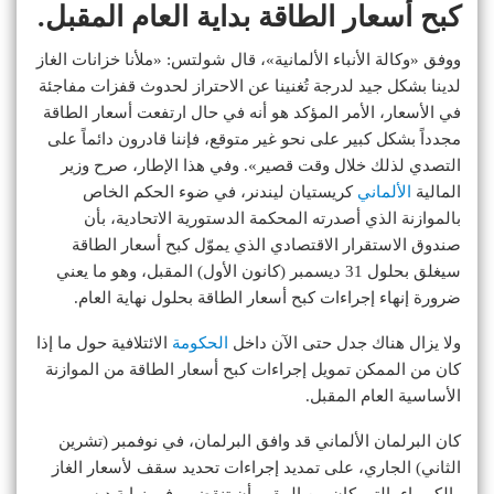
كبح أسعار الطاقة بداية العام المقبل.
ووفق «وكالة الأنباء الألمانية»، قال شولتس: «ملأنا خزانات الغاز
لدينا بشكل جيد لدرجة تُغنينا عن الاحتراز لحدوث قفزات مفاجئة
في الأسعار، الأمر المؤكد هو أنه في حال ارتفعت أسعار الطاقة
مجدداً بشكل كبير على نحو غير متوقع، فإننا قادرون دائماً على
التصدي لذلك خلال وقت قصير». وفي هذا الإطار، صرح وزير
المالية
الألماني
كريستيان ليندنر، في ضوء الحكم الخاص
بالموازنة الذي أصدرته المحكمة الدستورية الاتحادية، بأن
صندوق الاستقرار الاقتصادي الذي يموّل كبح أسعار الطاقة
سيغلق بحلول 31 ديسمبر (كانون الأول) المقبل، وهو ما يعني
ضرورة إنهاء إجراءات كبح أسعار الطاقة بحلول نهاية العام.
ولا يزال هناك جدل حتى الآن داخل
الحكومة
الائتلافية حول ما إذا
كان من الممكن تمويل إجراءات كبح أسعار الطاقة من الموازنة
الأساسية العام المقبل.
كان البرلمان الألماني قد وافق البرلمان، في نوفمبر (تشرين
الثاني) الجاري، على تمديد إجراءات تحديد سقف لأسعار الغاز
والكهرباء، التي كان من المقرر أن تنقضي، في نهاية ديسمبر