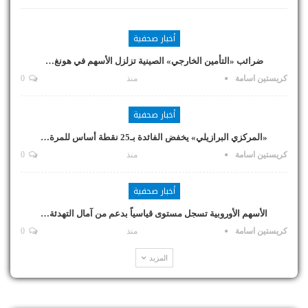
أخبار صحفية
ضرائب «التأمين الخارجي» الصينية تزلزل الأسهم في هونغ…
كريستين اسامة
منذ
0
أخبار صحفية
«المركزي البرازيلي» يخفض الفائدة بـ25 نقطة أساس للمرة…
كريستين اسامة
منذ
0
أخبار صحفية
الأسهم الأوروبية تسجل مستوى قياسياً بدعم من آمال التهدئة…
كريستين اسامة
منذ
0
المزيد