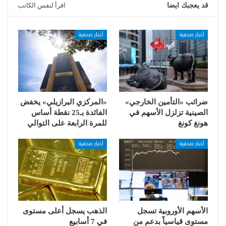
قد يعجبك ايضا
اقرأ لنفس الكاتب
أخبار صحفية
أخبار صحفية
ضرائب «التأمين الخارجي»
«المركزي البرازيلي» يخفض
الصينية تزلزل الأسهم في
الفائدة بـ25 نقطة أساس
هونغ كونغ
للمرة الرابعة على التوالي
أخبار صحفية
أخبار صحفية
الأسهم الأوروبية تسجل
الذهب يسجل أعلى مستوى
مستوى قياسياً بدعم من
في 7 أسابيع