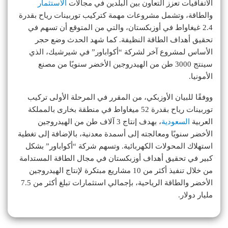
الاتفاقيات تعزز التعاون بين البلدين في مجالات
الاستثمار
والطاقة، وتشمل مشروعات مهمة كتركيب توربينات رياح بقدرة
2.4 غيغاواط في أوزبكستان، والتي من المتوقع أن تسهم في
تحقيق أهداف الطاقة النظيفة. كما شهد الحدث وضع حجر
الأساس لمشروع آخر لشركة “أكواباور” في شيرشيك، الذي
سينتج 3000 طن من الهيدروجين الأخضر سنويًا من مصنع
الأمونيا.
ووفقًا للبيان الأوزبكي، من المقرر في المرحلة الأولى تركيب
توربينات رياح بقدرة 52 ميغاواط في منطقة بخارى بالمملكة
العربية
السعودية
، بهدف إنتاج 3 آلاف طن من الهيدروجين
الأخضر سنويًا ومعالجته إلى أسمدة معدنية، بالإضافة إلى تغطية
استهلاك المحولات الكهربائية. وتسهم شركة “أكواباور” بشكل
كبير في تحقيق أهداف أوزبكستان في مجال الطاقة المستدامة
من خلال تنفيذ أكثر من 10 مشاريع مبتكرة لإنتاج الهيدروجين
الأخضر والطاقة الرياحية، بإجمالي استثمارات تبلغ أكثر من 7.5
مليار دولار.