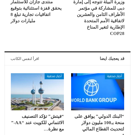
وزيرة البيئة تتوجه إلى إمارة
منتدى جازان للاستثمار
دبى للمشاركة في مؤتمر
يحقق قفزة استثنائية بتوقيع
الأطراف الثامن والعشرين
اتفاقيات تجارية تبلغ 8
لاتفاقية الأمم المتحدة
مليارات دولار
الإطارية لتغير المناخ
COP28
قد يعجبك ايضا
اقرأ لنفس الكاتب
أخبار صحفية
أخبار صحفية
“البنك الدولي” يوافق على
“فيتش” تؤكد التصنيف
منحة بـ100 مليون دولار
الائتماني للكويت عند “AA-”
لتحديث القطاع المالي
مع نظرة…