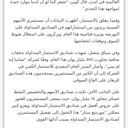
العالمية في لندن، قال كوين: “نشعر كما لو أن لدينا موارد جيدة
لمواجهة هذا التحدي”.
وفيما يتعلق بالاستثمار، أظهرت البيانات أن مستثمري الأسهم
الصينية يزيدون من استثماراتهم في الصناديق المتداولة على
البورصة بوتيرة قياسية هذا العام. ويركزون على استغلال هبوط
السوق وتوقعات انخفاضها.
وفي سياق متصل، شهدت صناديق الاستثمار المتداولة تدفقات
صافية تجاوزت 400 مليار يوان هذا العام، وفقًا لشركة “تشاينا إيه
إم سي”. وأشار المدير العام التنفيذي للاستثمار الكمي في
الشركة إلى أن الكثير من المستثمرين يستخدمون هذه الصناديق
للرهان على القاع السوقي.
على الجانب الآخر، تكبدت صناديق الأسهم والتخصيص النشط
خسائر تتجاوز 36 مليار يوان، حيث يسعى المستثمرون للعثور
على عروض أفضل في صناديق الاستثمار المتداولة. ويعزو كبير
محللي “مورنينغ ستار” هذا التحول إلى تفضيل المستثمرين
لصناديق الاستثمار المتداولة بسبب أدائها القوي.