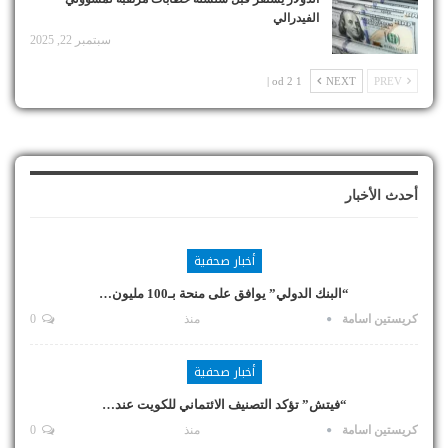
الفيدرالي
سبتمبر 22, 2025
1 od 2 |
NEXT
PREV
أحدث الأخبار
أخبار صحفية
“البنك الدولي” يوافق على منحة بـ100 مليون…
كريستين اسامة
منذ
0
أخبار صحفية
“فيتش” تؤكد التصنيف الائتماني للكويت عند…
كريستين اسامة
منذ
0