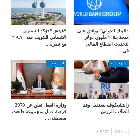
“البنك الدولي” يوافق على
“فيتش” تؤكد التصنيف
منحة بـ100 مليون دولار
الائتماني للكويت عند “AA-”
لتحديث القطاع المالي
مع نظرة…
في…
أخبار صحفية
أخبار صحفية
زايتشيكوف يستقبل وفد
وزارة العمل تعلن عن 3070
الطلاب الروس
فرصة عمل بمجموعة طلعت
مصطفى…
NEXT
PREV