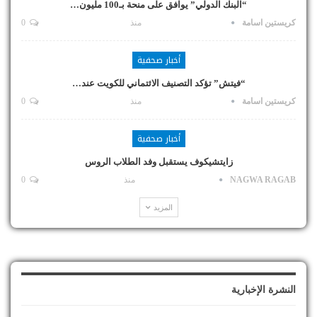
“البنك الدولي” يوافق على منحة بـ100 مليون…
كريستين اسامة
منذ
0
أخبار صحفية
“فيتش” تؤكد التصنيف الائتماني للكويت عند…
كريستين اسامة
منذ
0
أخبار صحفية
زايتشيكوف يستقبل وفد الطلاب الروس
NAGWA RAGAB
منذ
0
المزيد
النشرة الإخبارية