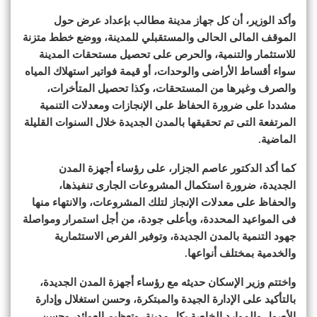
وأكد الوزير، أن كل جهاز مدينة مطالب بإعداد عرض حول
الموقف المالى الحالى والمستقبلي للمدينة، ووضع خطط متزنة
للاستثمار والتنمية، والحرص على تحصيل مستحقات المدينة
سواء أقساط الأراضى والوحدات، أو قيمة فواتير استهلاك المياه
والصرف وغيرها من المستحقات، وكذا تحصيل المتأخرات،
مشددا على ضرورة الحفاظ على الإنجازات ومعدلات التنمية
المرتفعة التى تم تحقيقها بالمدن الجديدة خلال السنوات القليلة
الماضية.
كما أكد الدكتور عاصم الجزار، على رؤساء أجهزة المدن
الجديدة، ضرورة استكمال المشروعات الجارى تنفيذها،
والحفاظ على معدلات الإنجاز لتلك المشروعات، والانتهاء منها
فى المواعيد المحددة، وبأعلى جودة، من أجل استمرار ومواصلة
جهود التنمية بالمدن الجديدة، وتوفير الفرص الاستثمارية
والخدمية بمختلف أنواعها.
واختتم وزير الإسكان حديثه مع رؤساء أجهزة المدن الجديدة،
بالتأكيد على الإدارة الجيدة والمبتكرة، وحسن استغلال وإدارة
الأصول والموارد الخاصة بكل مدينة، وتعظيم العوائد، وحسن