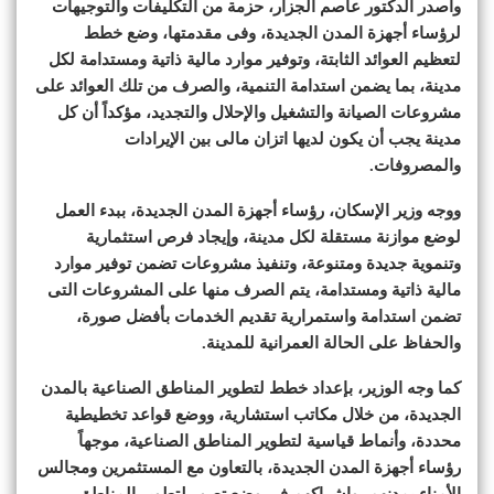
وأصدر الدكتور عاصم الجزار، حزمة من التكليفات والتوجيهات
لرؤساء أجهزة المدن الجديدة، وفى مقدمتها، وضع خطط
لتعظيم العوائد الثابتة، وتوفير موارد مالية ذاتية ومستدامة لكل
مدينة، بما يضمن استدامة التنمية، والصرف من تلك العوائد على
مشروعات الصيانة والتشغيل والإحلال والتجديد، مؤكداً أن كل
مدينة يجب أن يكون لديها اتزان مالى بين الإيرادات
والمصروفات.
ووجه وزير الإسكان، رؤساء أجهزة المدن الجديدة، ببدء العمل
لوضع موازنة مستقلة لكل مدينة، وإيجاد فرص استثمارية
وتنموية جديدة ومتنوعة، وتنفيذ مشروعات تضمن توفير موارد
مالية ذاتية ومستدامة، يتم الصرف منها على المشروعات التى
تضمن استدامة واستمرارية تقديم الخدمات بأفضل صورة،
والحفاظ على الحالة العمرانية للمدينة.
كما وجه الوزير، بإعداد خطط لتطوير المناطق الصناعية بالمدن
الجديدة، من خلال مكاتب استشارية، ووضع قواعد تخطيطية
محددة، وأنماط قياسية لتطوير المناطق الصناعية، موجهاً
رؤساء أجهزة المدن الجديدة، بالتعاون مع المستثمرين ومجالس
الأمناء بمدنهم، وإشراكهم فى وضع تصور لتطوير المناطق