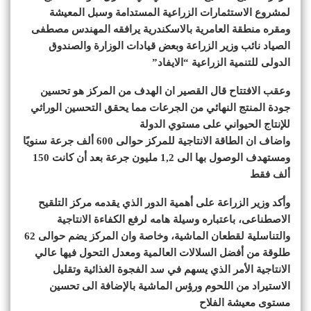
لمشروع الاستثمارات الزراعية المستدامة وسبل المعيشة
ومقره منطقة العامرية بالاسكندرية يرافقه المهندس مصطفى
الصياد نائب وزير الزراعة وبعض قيادات الوزارة والصندوق
الدولى للتنمية الزراعية “الايفاد”
وعقب الافتتاح قال القصير ان الهدف من المركز هو تحسين
جودة المنتج النهائي من الجرعات مما يحقق التحسين الوراثي
للإنتاج الحيواني على مستوي الدولة
واضاف ان الطاقة الانتاجية للمركز حوالى 600 ألف جرعة سنويًا
ومستهدف الوصول بها الى 1,2 مليون جرعة بعد أن كانت 150
ألف فقط
وأكد وزير الزراعة على أهمية الدور الذي يقدمه مركز التلقيح
الاصطناعى، باعتباره وسيلة هامه لرفع الكفاءة الانتاجية
والتناسلية لقطعان الماشية، وخاصة وان المركز يضم حوالى 62
طلوقة من أفضل السلالات العالمية ومعدل التحول فيها عالي
الانتاجية الأمر الذي يسهم في سد الفجوة الغذائية وتقليل
الاستيراد من اللحوم ورؤس الماشية بالإضافة الى تحسين
مستوى معيشة الفلاح