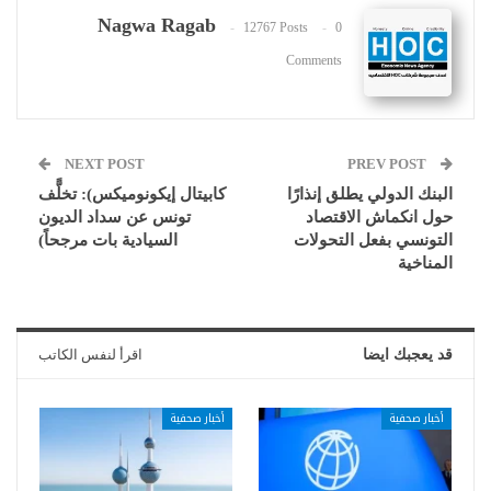
Nagwa Ragab
12767 Posts
0
Comments
NEXT POST
PREV POST
البنك الدولي يطلق إنذارًا
كابيتال إيكونوميكس): تخلًّف
حول انكماش الاقتصاد
تونس عن سداد الديون
التونسي بفعل التحولات
السيادية بات مرجحاً)
المناخية
قد يعجبك ايضا
اقرأ لنفس الكاتب
أخبار صحفية
أخبار صحفية