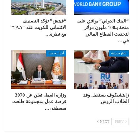
“البنك الدولي” يوافق على
“فيتش” تؤكد التصنيف
منحة بـ100 مليون دولار
الائتماني للكويت عند “AA-”
لتحديث القطاع المالي
مع نظرة…
في…
أخبار صحفية
أخبار صحفية
زايتشيكوف يستقبل وفد
وزارة العمل تعلن عن 3070
الطلاب الروس
فرصة عمل بمجموعة طلعت
مصطفى…
NEXT
PREV