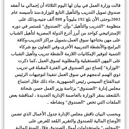
قالت وزارة العمل في بيان لها اليوم الثلاثاء أن إجمالي ما أنفقه
صندوق تمويل التدريب والتأهيل التابع للوزارة،منذ تأسيسه عام
2003،وحتى الأن بلغ 192 مليوناً و 800 ألف جنيه،وذلك على
منظومة “التدريب والتأهيل”،وأن “الصندوق” مُستمر في دوره
الإستراتيجي كواحد من أبرز أذرع الدولة المصرية لتأهيل الشباب
على مهن يحتاجها سوق العمل،بتمويل مراكز التدريب،وكافة
البرامج،والأنشطة التدريبية الأخرى،وفي التعاون مع شركاء
التنمية لتوفير الإمكانيات اللازمة لأنشطة تدريب وتأهيل الشباب
على المِهن المُستقبلية والمطلوبة لسوق العمل ،كما ذكرت
“الوزارة” إتساع دور الصندوق في الفترة المقبلة في تدريب
ذوي الهمم لدمجهم في سوق العمل تنفيذا لتوجيهات الرئيس
عبدالفتاح السيسي رئيس الجمهورية..جاء ذلك خلال اجتماع
مجلس إدارة “الصندوق” برئاسة وزير العمل حسن شحاتة
،المُنعقد بمقر الوزارة بالعاصمة الإدارية الجديدة ، لمناقشة بعض
الملفات التي تخص “الصندوق” ونشاطه ..
وبحسب البيان ناقش مجلس الإدارة جدول الأعمال الذي تضمن
الأوضاع المالية للصندوق والتقرير المُعد للعرض على
“المجلس” واستخدامات أموال الصندوق خلال السنة المالية