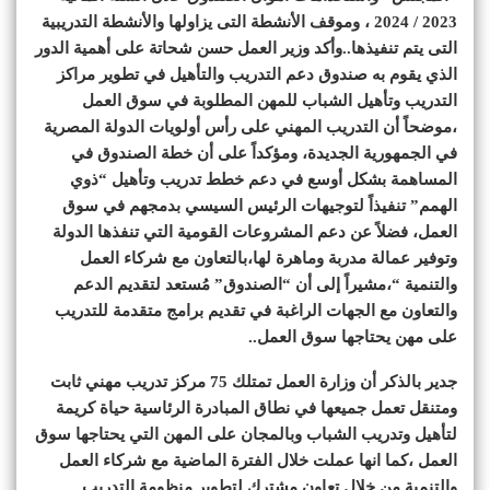
2023 / 2024 ، وموقف الأنشطة التى يزاولها والأنشطة التدريبية
التى يتم تنفيذها..وأكد وزير العمل حسن شحاتة على أهمية الدور
الذي يقوم به صندوق دعم التدريب والتأهيل في تطوير مراكز
التدريب وتأهيل الشباب للمهن المطلوبة في سوق العمل
،موضحاً أن التدريب المهني على رأس أولويات الدولة المصرية
في الجمهورية الجديدة، ومؤكداً على أن خطة الصندوق في
المساهمة بشكل أوسع في دعم خطط تدريب وتأهيل “ذوي
الهمم” تنفيذاً لتوجيهات الرئيس السيسي بدمجهم في سوق
العمل، فضلاً عن دعم المشروعات القومية التي تنفذها الدولة
وتوفير عمالة مدربة وماهرة لها،بالتعاون مع شركاء العمل
والتنمية “،مشيراً إلى أن “الصندوق” مُستعد لتقديم الدعم
والتعاون مع الجهات الراغبة في تقديم برامج متقدمة للتدريب
على مهن يحتاجها سوق العمل..
جدير بالذكر أن وزارة العمل تمتلك 75 مركز تدريب مهني ثابت
ومتنقل تعمل جميعها في نطاق المبادرة الرئاسية حياة كريمة
لتأهيل وتدريب الشباب وبالمجان على المهن التي يحتاجها سوق
العمل ،كما انها عملت خلال الفترة الماضية مع شركاء العمل
والتنمية من خلال تعاون مشترك لتطوير منظومة التدريب