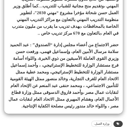
المهني ،وتقديم منح مجانية للشباب للتدريب…كما أطلق وزير
العمل حسن شحاتة مؤخرا مشروع “مهني 2030″، لتطوير
منظومة التدريب المهني بالتعاون مع مراكز التدريب المهني
الخاصة بالمحافظات ،بهدف تدريب ما يقرب من مليون متدرب
في العام ،بالتعاون مع 670 مركز تدريب خاص ..
حضر الاجتماع من أعضاء مجلس إدارة “الصندوق” : عبد الحميد
سلامة مرسال الأمين العام، وإسماعيل فهمى، ورفعت حسن
وزيري القوى العاملة الأسبقين من ذوي الخبرة، واللواء أسامة
فرج مستشار الوزارة للتخطيط الإستراتيجي، ، وأحمد إسماعيل
مستشار الوزارة للتخطيط الإستراتيجي، ومحمد عطية ممثل
الاتحاد العام للغرف التجارية، وخالد منصور ممثل الهيئة القومية
للتأمين الاجتماعي، ، ومحمد حنفى عبد المنعم عن الإتحاد العام
لنقابات عمال مصر ،وأحمد فاروق الدسوقى ممثل وزارة قطاع
الأعمال العام، وهشام المهيري ممثل الاتحاد العام لنقابات عمال
مصر ، واللواء خالد مندور رئيس مصلحة الكفاية الإنتاجية.
وزارة العمل.