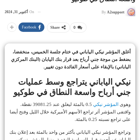
On
أكتوبر 31, 2024
By
A2support
Facebook
Share
0
أغلق المؤشر نيكي الياباني في ختام جلسة الخميس، منخفضا،
بضغط من موجة جني أرباح بعد قرار بنك اليابان (البنك المركزي
الياباني) بالإبقاء على أسعار الفائدة دون تغيير.
نيكي الياباني يتراجع وسط عمليات
جني أرباح واسعة النطاق في طوكيو
وهوى
المؤشر نيكي
0.5 بالمئة ليغلق عند 39081.25 نقطة.
واقتفى المؤشر أثر تراجع الأسهم الأميركية خلال الليل وفتح أيضا
على تراجع نسبته 0.25 بالمئة.
وتراجع المؤشر نيكي الياباني بأكثر من واحد بالمئة بعد إعلان بنك
اليابان عن أحدث قرار للسياسة النقدية. ونزل المؤشر توبكس