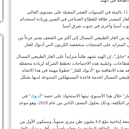
لطاقة في الهند.
وتوقع أن ينمو الطلب على الغاز الطبيعي المسال بنسبة 15 بالمئة في السنوات العشر المقبلة على مستوى العالم،
الغاز كمصدر طاقة للقطاع الصناعي في الصين وزيادة استخدام
 جنوب آسيا وأخرى في جنوب شرق آسيا.
اجية من الغاز الطبيعي المسال إلى أكثر من الضعف يعتبر جزءاً من
المتزايد على المنتجات منخفضة الكربون التي أدنوك للغاز.
ايل”، إن الهند تشهد طلباً متزايداً على الغاز الطبيعي المسال
قطاعات، ولتلبية هذه الاحتياجات تخطط الشركة لزيادة محفظة
د هذه الاتفاقية مع “أدنوك للغاز” خطوةً مهمة في هذا الاتجاه
لطبيعي المسال لخدمة قاعدة المستهلكين المتنوعة لديها بشكل
ز” خلال هذا الأسبوع، نيتها الاستحواذ على حصة “
أدنوك
” في
مشروع الرويس للغاز الطبيعي المسال البالغة 60% بسعر التكلفة، وذلك بحلول النصف الثاني من عام 2028، وهو موعد
وسيضم المشروع خطين لإنتاج الغاز الطبيعي المسال بسعة إنتاجية تبلغ 4.8 مليون طن متري سنوياً، وسيكون الأول من
ل على الطاقة النظيفة ما يجعله واحداً من أقل منشآت الغاز