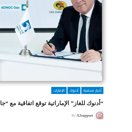
أخبار صحفية
أدنوك
الإمارات
“أدنوك للغاز” الإماراتية توقع اتفاقية مع “جا
By
A2support