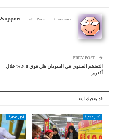
2support
7451 Posts
0 Comments
PREV POST
التضخم السنوي في السودان ظل فوق 200% خلال
أكتوبر
قد يعجبك ايضا
أخبار صحفية
أخبار صحفية