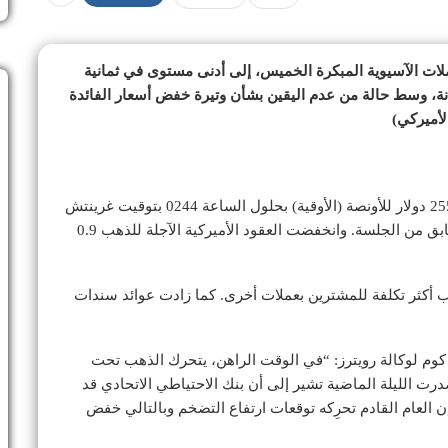
ملات الآسيوية المبكرة الخميس، إلى أدنى مستوى في ثمانية
زانة، وسط حالة من عدم اليقين بشأن وتيرة خفض أسعار الفائدة
لأميركي)
في المعاملات الفورية 0.6 بالمئة إلى 2559.39 دولار للأونصة (الأوقية) بحلول الساعة 0244 بتوقيت غرينتش
بعد أن سجل أدنى مستوياته منذ 19 سبتمبر في وقت سابق من الجلسة. وانخفضت العقود الأميركية الآجلة للذهب 0.9
 أكثر تكلفة للمشترين بعملات أخرى. كما زادت عوائد سندات
 كوم لوكالة رويترز: “في الوقت الراهن، يتحرك الذهب تحت
رت الليلة الماضية تشير إلى أن بنك الاحتياطي الاتحادي قد
 العام القادم تحرِكه توقعات ارتفاع التضخم وبالتالي خفض