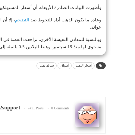
وأظهرت البيانات الصادرة الأربعاء، أن أسعار المستهلكي
وعادة ما يكون الذهب أداة للتحوط ضد
التضخم
، إلا أن 
عوائد.
مستوى لها منذ 19 سبتمبر. وهبط البلاتين 0.5 بالمئة إلى 933.10 دولار. ونزل البلاديوم 0.8 بالمئة إلى 925.75 دولار.
أسعار الذهب
أسواق
سبائك ذهب
2support
7451 Posts
0 Comments