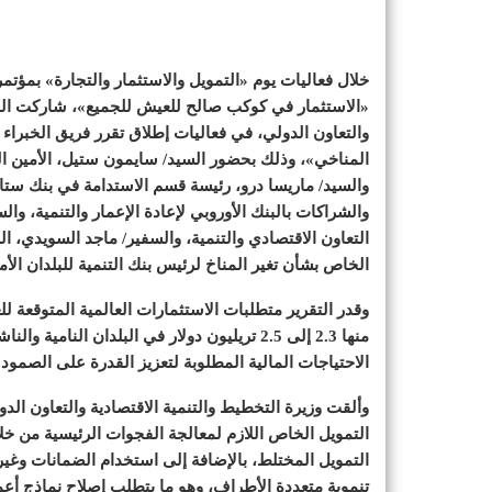
«الاستثمار في كوكب صالح للعيش للجميع»، شاركت الدكت
والتعاون الدولي، في فعاليات إطلاق تقرر فريق الخبراء
المناخي»، وذلك بحضور السيد/ سايمون ستيل، الأمين التن
والسيد/ ماريسا درو، رئيسة قسم الاستدامة في بنك ستا
والشراكات بالبنك الأوروبي لإعادة الإعمار والتنمية، و
التعاون الاقتصادي والتنمية، والسفير/ ماجد السويدي، ا
الخاص بشأن تغير المناخ لرئيس بنك التنمية للبلدان الأم
منها 2.3 إلى 2.5 تريليون دولار في البلدان ا
الاحتياجات المالية المطلوبة لتعزيز القدرة على الصمود.
وألقت وزيرة التخطيط والتنمية الاقتصادية والتعاون الد
التمويل الخاص اللازم لمعالجة الفجوات الرئيسية من خلا
التمويل المختلط، بالإضافة إلى استخدام الضمانات وغير
تنموية متعددة الأطراف، وهو ما يتطلب إصلاح نماذج أع