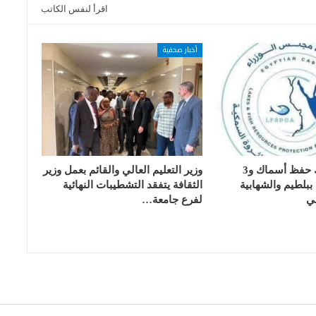
اقرأ لنفس الكاتب
أخبار صحفية
تسليم 17 تانك حفظ أسماك و3
وزير التعليم العالي والقائم بعمل وزير
بلطيم والشهابية
الثقافة يتفقد التشطيبات النهائية
ي
لفرع جامعة…