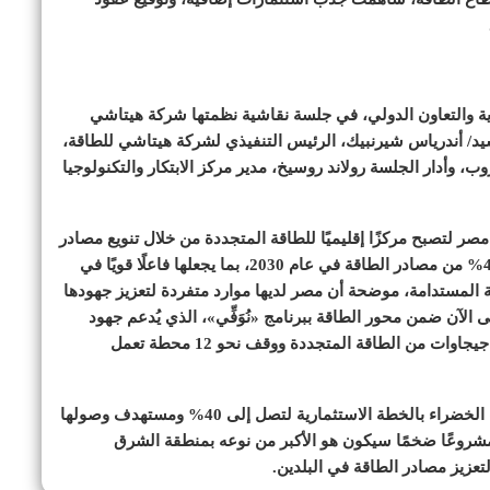
ية والتعاون الدولي، في جلسة نقاشية نظمتها شركة هيتاشي
سيد/ أندرياس شيرنبيك، الرئيس التنفيذي لشركة هيتاشي للطاقة،
، وأدار الجلسة رولاند روسيخ، مدير مركز الابتكار والتكنولوجيا
ر لتصبح مركزًا إقليميًا للطاقة المتجددة من خلال تنويع مصادر
الطاقة وزيادة الإنتاج، لتستحوذ الطاقة المتجددة على 42% من مصادر الطاقة في عام 2030، بما يجعلها فاعلًا قويًا في
دية المستدامة، موضحة أن مصر لديها موارد متفردة لتعزيز جهودها
الآن ضمن محور الطاقة ببرنامج «نُوَفِّي»، الذي يُدعم جهود
مصر في هذا المجال من خلال مشروع ضخم لإضافة 10 جيجاوات من الطاقة المتجددة ووقف نحو 12 محطة تعمل
كما أشارت إلى جهود الحكومة لزيادة نسبة المشروعات الخضراء بالخطة الاستثمارية لتصل إلى 40% ومستهدف وصولها
ذ مشروعًا ضخمًا سيكون هو الأكبر من نوعه بمنطقة الشرق
تعزيز مصادر الطاقة في البلدين.