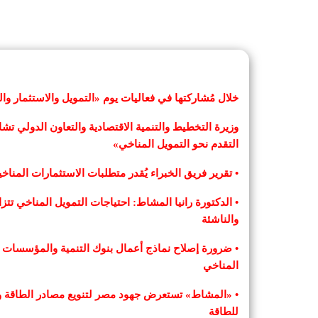
خلال مُشاركتها في فعاليات يوم «التمويل والاستثمار والتجار
وزيرة التخطيط والتنمية الاقتصادية والتعاون الدولي ت
التقدم نحو التمويل المناخي»
• تقرير فريق الخبراء يُقدر متطلبات الاستثمارات المناخية العالمية بـ 6.3 – 6.7 تريليون دولار 
• الدكتورة رانيا المشاط: احتياجات التمويل المناخي تتزاي
والناشئة
• ضرورة إصلاح نماذج أعمال بنوك التنمية والمؤسسات الد
المناخي
• «المشاط» تستعرض جهود مصر لتنويع مصادر الطاقة و
للطاقة