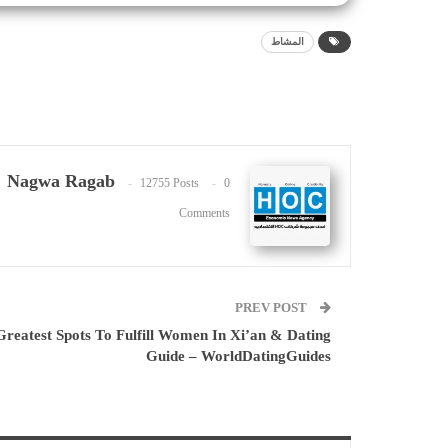
المشاط
Nagwa Ragab
12755 Posts
0
Comments
PREV POST
Greatest Spots To Fulfill Women In Xi’an & Dating
Guide – WorldDatingGuides