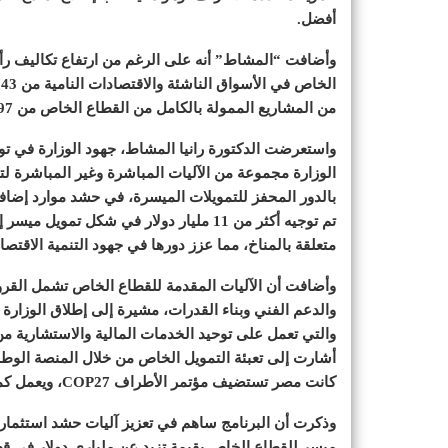
أفضل.
وأضافت “المشاط” أنه على الرغم من ارتفاع تكاليف رأس 
من المشاريع الممولة بالكامل من القطاع الخاص من 97% إلى 82%، مما يشير إلى التنويع في القطاعات الأخرى.
واستعرضت الدكتورة رانيا المشاط، جهود الوزارة في 
الوزارة مجموعة من الآليات المباشرة وغير المباشرة ل
تم توجيه أكثر من 11 مليار دولار في شكل
متعلقة بالمناخ، مما عزز دورها في جهود التنمية الاقتصا
وأضافت أن الآليات المقدمة للقطاع الخاص تشمل القر
والدعم الفني وبناء القدرات، مشيرة إلى إطلاق الوزار
والتي تعمل على توحيد الخدمات المالية والاستشارية من
كانت مصر تستضيف مؤتمر الأطراف COP27، ويعمل كمنصة وطنية لتسهيل التمويل للعمل المناخي.
وذكرت أن البرنامج ساهم في تعزيز آليات حشد استثمارات
ميسر للقطاع الخاص بقيمة تزيد عن ملياري دولار في ق