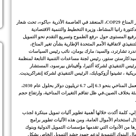
خلال فعاليات يوم «التمويل والاستثمار والتجارة» بمؤتمر المناخ COP29، المنعقد في العاصمة الأذرية «باكو»، تحت شعار
ورة رانيا المشاط، وزيرة التخطيط والتنمية الاقتصادية
 رفيع المستوى حول «رفع الطموح وتسريع التقدم نحو التمويل
فيذي لاتفاقية الأمم المتحدة الإطارية بشأن تغير المناخ،
ندرد تشارترد، والسيد/ مارك بومان، نائب رئيس السياسات
السيد/كارستن ستور، رئيس لجنة مساعدات التنمية التابعة لمنظمة
لرئيس التنفيذي لشركة ألتيرا، وأفيناش بيرسود، المستشار
ريكية ، تشينوا أزوكوبايك، الرئيس التنفيذي لشركة إنفراكريديت.
وقدر التقرير متطلبات الاستثمارات العالمية المتوقعة للعمل المناخي بنحو 6.3 إلى 6.7 تريليون دولار بحلول عام 2030،
لنامية والناشئة بخلاف الصين،في ظل تفاقم التغيرات المناخية، وارتفاع حجم
ولي، كلمة أكدت خلالها أهمية تطوير آليات تمويل مبتكرة لجذب
ل استخدام الأموال العامة، ومن هذه الآليات تطوير برامج
ها من الأدوات التي تقدمها مؤسسات التمويل الدولية وبنوك
مال البنوك التنموية لدعم جهود حشد التمويل الخاص بشكل