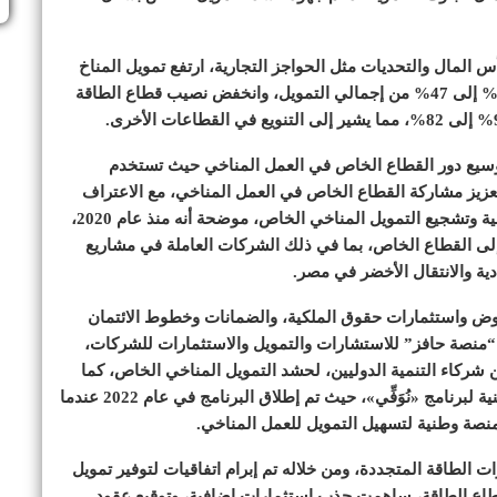
المال والتحديات مثل الحواجز التجارية، ارتفع تمويل المناخ
الخاص في الأسواق الناشئة والاقتصادات النامية من 43% إلى 47% من إجمالي التمويل، وانخفض نصيب قطاع الطاقة
توسيع دور القطاع الخاص في العمل المناخي حيث تستخدم
تعزيز مشاركة القطاع الخاص في العمل المناخي، مع الاعتراف
بالدور المحفز للتمويلات الميسرة، في حشد موارد إضافية وتشجيع التمويل المناخي الخاص، موضحة أنه منذ عام 2020،
 تمويل ميسر إلى القطاع الخاص، بما في ذلك الشركات العاملة في مشاريع
دية والانتقال الأخضر في مصر.
وض واستثمارات حقوق الملكية، والضمانات وخطوط الائتمان
ة “منصة حافز” للاستشارات والتمويل والاستثمارات للشركات،
 شركاء التنمية الدوليين، لحشد التمويل المناخي الخاص، كما
أشارت إلى تعبئة التمويل الخاص من خلال المنصة الوطنية لبرنامج «نُوَفِّي»، حيث تم إطلاق البرنامج في عام 2022 عندما
 الطاقة المتجددة، ومن خلاله تم إبرام اتفاقيات لتوفير تمويل
طاع الطاقة، ساهمت جذب استثمارات إضافية، وتوقيع عقود