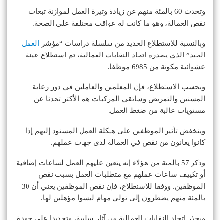
وتحدث 60 بالمئة منهم عن زيادة وتيرة العمل لموازنة تبعات
نقص العمالة، وهو ما كانت له عواقب مختلفة على الصحة.
وبالنسبة للاستطلاع الجديد من سلسلة دراسات “مؤشر
العمل
الجيد” الذي يصدره اتحاد النقابات العمالية، تم استطلاع عينة
عشوائية مكونة من 6985 موظفا.
وبحسب الاستطلاع، فإن المعلمين والعاملين في دور رعاية
المسنين والتمريض وسائقي المركبات هم الأكثر تحدثا عن
مستويات عالية من ضغط العمل.
وينخفض تأثير الموظفين على هيكلة العمل المسنود إليهم إذا
كانوا يعانون من نقص في العمالة لدى جهات عملهم.
وذكر 57 بالمئة من هؤلاء إنه يتعين عليهم العمل لساعات إضافية
أو تكييف ساعات عملهم مع متطلبات العمل بسبب نقص
الموظفين. ووفقا للاستطلاع، فإن نقص الموظفين يعني أن 30
بالمئة منهم يضطرون إلى تولي مهام ليسوا مؤهلين لها.
ويحذر اتحاد النقابات العمالية من آثار سلبية، وتحديدا على جودة