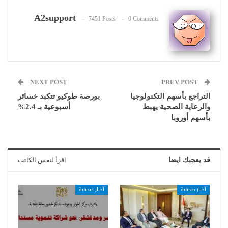
A2support
7451 Posts
0 Comments
NEXT POST
PREV POST
التراجع بأسهم التكنولوجيا
بورصة طوكيو تتكبد خسائر
والرعاية الصحية يهبط
أسبوعية بـ 2.4%
بأسهم أوروبا
قد يعجبك ايضا
اقرأ لنفس الكاتب
أخبار صحفية
أخبار صحفية