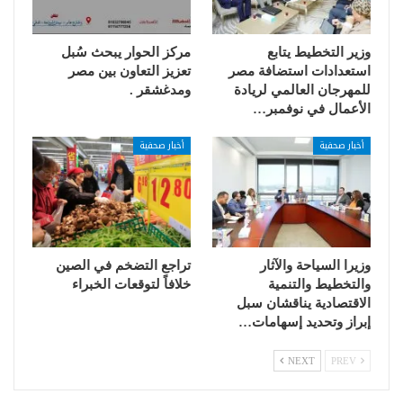
وزير التخطيط يتابع
مركز الحوار يبحث سُبل
استعدادات استضافة مصر
تعزيز التعاون بين مصر
للمهرجان العالمي لريادة
ومدغشقر .
الأعمال في نوفمبر…
أخبار صحفية
أخبار صحفية
وزيرا السياحة والآثار
تراجع التضخم في الصين
والتخطيط والتنمية
خلافاً لتوقعات الخبراء
الاقتصادية يناقشان سبل
إبراز وتحديد إسهامات…
NEXT
PREV