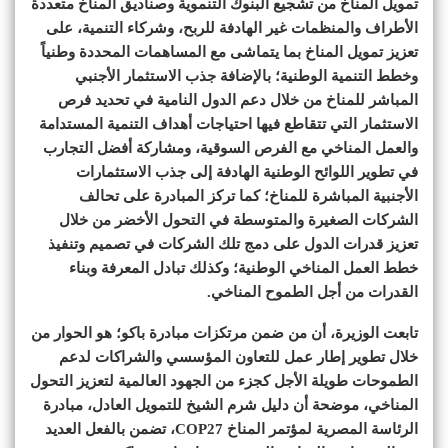
تمويل المناخ من تشجيع البنوك التنموية وصناديق المناخ متعددة
الأطراف والمنظمات غير الهادفة للربح، وشركاء التنمية، على
تعزيز تمويل المناخ بما يتماشى مع المساهمات المحددة وطنياً
وخطط التنمية الوطنية؛ بالإضافة جذب الاستثمار الأجنبي
المباشر للمناخ من خلال دعم الدول النامية في تحديد فرص
الاستثمار التي تتقاطع فيها احتياجات أهداف التنمية المستدامة
والعمل المناخي مع الفرص السوقية، ومشاركة أفضل التجارب
في تطوير اللوائح الوطنية الهادفة إلى جذب الاستثمارات
الأجنبية المباشرة للمناخ؛ كما تركز المبادرة على تحالف
الشركات الصغيرة والمتوسطة في التحول الأخضر من خلال
تعزيز قدرات الدول على دمج تلك الشركات في تصميم وتنفيذ
خطط العمل المناخي الوطنية؛ وكذلك تبادل المعرفة وبناء
القدرات من أجل الطموح المناخي.
تابعت الوزيرة، أن من ضمن مرتكزات مبادرة باكو؛ هو الحوار من
خلال تطوير إطار عمل للتعاون المؤسسي والشراكات لدعم
الطموحات طويلة الأجل كجزء من الجهود العالمية لتعزيز التحول
المناخي، موضحة أن دليل شرم الشيخ للتمويل العادل، مبادرة
الرئاسة المصرية لمؤتمر المناخ COP27، تضمن بالفعل العديد