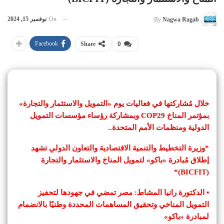
On
نوفمبر 15, 2024
By
Nagwa Ragab
Facebook
Share
0
خلال مُشاركتها في فعاليات يوم «التمويل والاستثمار والتجارة»
بمؤتمر المناخ COP29 وبمشاركة رؤساء مؤسسات التمويل
الدولية ومنظمات الأمم المتحدة..
*وزيرة التخطيط والتنمية الاقتصادية والتعاون الدولي تشهد
إطلاق مُبادرة «باكو» لتمويل المناخ والاستثمار والتجارة
(BICFIT)*
• الدكتورة رانيا المشاط: مصر تمضي في جهودها لتحفيز
التمويل المناخي وتحقيق المساهمات المحددة وطنيًا بالانضمام
لمبادرة «باكو»