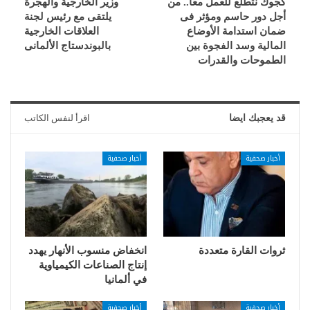
كجوك نتطلع للعمل معًا.. من
وزير الخارجية والهجرة
أجل دور حاسم ومؤثر فى
يلتقى مع رئيس لجنة
ضمان استدامة الأوضاع
العلاقات الخارجية
المالية وسد الفجوة بين
بالبوندستاج الألمانى
الطموحات والقدرات
قد يعجبك ايضا
اقرأ لنفس الكاتب
أخبار صحفية
أخبار صحفية
ثروات القارة متعددة
انخفاض منسوب الأنهار يهدد
إنتاج الصناعات الكيمياوية
في ألمانيا
أخبار صحفية
أخبار صحفية