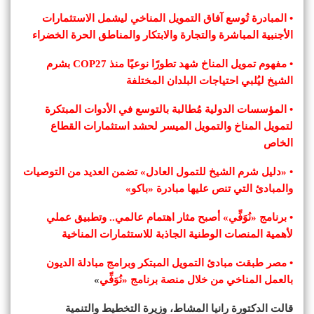
• المبادرة تُوسع آفاق التمويل المناخي ليشمل الاستثمارات
الأجنبية المباشرة والتجارة والابتكار والمناطق الحرة الخضراء
• مفهوم تمويل المناخ شهد تطورًا نوعيًا منذ COP27 بشرم
الشيخ ليُلبي احتياجات البلدان المختلفة
• المؤسسات الدولية مُطالبة بالتوسع في الأدوات المبتكرة
لتمويل المناخ والتمويل الميسر لحشد استثمارات القطاع
الخاص
• «دليل شرم الشيخ للتمول العادل» تضمن العديد من التوصيات
والمبادئ التي تنص عليها مبادرة «باكو»
• برنامج «نُوَفِّي» أصبح مثار اهتمام عالمي.. وتطبيق عملي
لأهمية المنصات الوطنية الجاذبة للاستثمارات المناخية
• مصر طبقت مبادئ التمويل المبتكر وبرامج مبادلة الديون
بالعمل المناخي من خلال منصة برنامج «نُوَفِّي
»
قالت الدكتورة رانيا المشاط، وزيرة التخطيط والتنمية