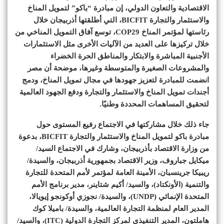
الاقتصادية والتعاون الدولي، إن مبادرة “باكو” لتمويل المناخ
والاستثمار والتجارة BICFIT، التي أطلقتها أذربيجان خلال
رئاستها لمؤتمر المناخ COP29، توسع آفاق التمويل المناخي من
خلال تركيزها على العديد من الآليات الأخرى مثل الاستثمارات
الأجنبية المباشرة والابتكار والمناطق الحرة الخضراء
والمشروعات الصغيرة والمتوسطة وغيرها، موضحة أن مصر
انضمت للمبادرة لتعزيز جهودها في مجال تمويل المناخ، ودمج
أجندات تمويل المناخ والاستثمار والتجارة ودفع الجهود العالمية
لتحقيق المساهمات المحددة وطنيًا.
جاء ذلك خلال مشاركتها في الاجتماع رفيع المستوى حول
مبادرة باكو لتمويل المناخ والاستثمار والتجارة BICFIT، بدعوة
من وزارة الاقتصاد بأذربيجان، وشارك في الاجتماع السيد/
ميكايل جباروف، وزير الاقتصاد بجمهورية أذربيجان، والسيدة/
ريبيكا جرينسبان، الأمينة العامة لمؤتمر لأمم المتحدة للتجارة
والتنمية (الأونكتاد)، والسيد/ أكيم شتاينر، مدير برنامج الأمم
المتحدة الإنمائي (UNDP)‏، والسيدة/ نجوزي أوكونجو إيويالا،
المدير العام لمنظمة التجارة العالمية، والسيدة/ باميلا كوك
هاملتون، المدير التنفيذي لمركز التجارة الدولية (ITC)، والسيد/