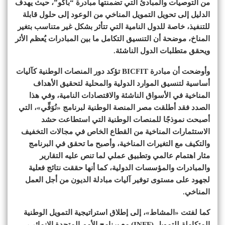
من التوصيات والمبادئ التي تضمنتها مبادرة “باكو”، حيث يهدف
الدليل إلى تحويل التمويل المناخي من الوعود إلى حلول قابلة
للتنفيذ، خاصة للدول النامية التي تتأثر بشكل غير متناسب بتغير
المناخ، موضحة أن التنسيق التكامل ما بين المبادرات يُعظم الأثر
ويحقق متطلبات الدول الناشئة.
وأوضحت أن مبادرة BICFIT تؤكد دور المنصات الوطنية كآليات
أساسية لتنسيق الموارد الدولية والمحلية لتحقيق الأهداف
المناخية في الأسواق الناشئة والاقتصادات النامية، وفي هذا
الصدد فقد أطلقت مصر المنصة الوطنية لبرنامج «نُوَفِّي»، التي
أصبحت نموذجًا للمنصات الوطنية التي استطاعت حشد
الاستثمارات المناخية من القطاع الخاص في مجالات التخفيف
والتكيف مع التغيرات المناخية، وأصبح ما تحقق في البرنامج
مثار اهتمام عالمي وتطبيق عملي لما تنص عليه التقارير
والمبادرات والمؤسسات الدولية، كما أنها حققت نتائج فعلية
لجهود على مستوى توفير آليات مبادلة الديون من أجل العمل
المناخي.
كما لفتت «المشاط»، إلى إطلاق استراتيجية التمويل الوطنية
المتكاملة للتمويل (INFF) مع برنامج الأمم المتحدة الإنمائي،