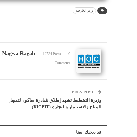
وزير الخارجية
Nagwa Ragab
12734 Posts
0
Comments
PREV POST
وزيرة التخطيط تشهد إطلاق مُبادرة «باكو» لتمويل
المناخ والاستثمار والتجارة (BICFIT)
قد يعجبك ايضا