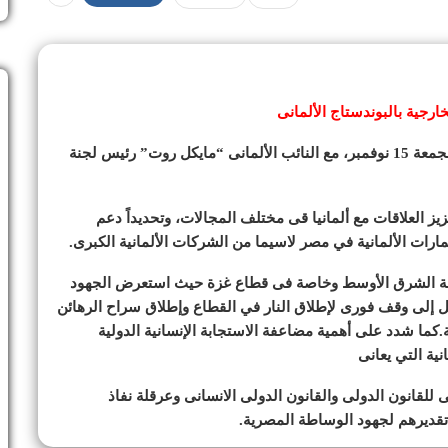
ارجية بالبوندستاج الألمانى
التقى د. بدر عبد العاطى، وزير الخارجية والهجرة، يوم الجمعة 15 نوفمبر، مع النائب الألمانى “مايكل روت” رئيس لجنة
زيز العلاقات مع ألمانيا قى مختلف المجالات، وتحديداً دعم
مارات الألمانية في مصر لاسيما من الشركات الألمانية الكبرى.
طقة الشرق الأوسط وخاصة فى قطاع غزة حيث استعرض الجهود
وصل إلى وقف فورى لإطلاق النار في القطاع وإطلاق سراح الرهائن
.كما شدد على أهمية مضاعفة الاستجابة الإنسانية الدولية
نية التي يعانى
ى للقانون الدولى والقانون الدولى الانسانى وعرقلة نفاذ
تقديرهم لجهود الوساطة المصرية.