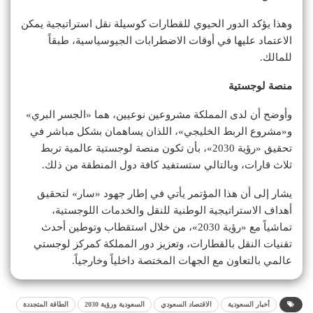
وهذا يؤكد الدور الحيوي للقطارات كوسيلة نقل استراتيجية يمكن
الاعتماد عليها في أوقات الاضطرابات الجيوسياسية، طبقاً
للمالك.
منصة لوجستية
وأوضح أن لدى المملكة مشروعين نوعيين، هما «الجسر البري»
و«مشروع الربط الخليجي»، اللذان يساهمان بشكل مباشر في
تحقيق «رؤية 2030»، بأن تكون منصة لوجستية عالمية تربط
ثلاث قارات، وبالتالي ستستفيد كافة دول المنطقة من ذلك.
يشار إلى أن هذا المؤتمر يأتي في إطار جهود «سار» لتحقيق
أهداف الاستراتيجية الوطنية للنقل والخدمات اللوجستية،
تماشياً مع «رؤية 2030»، من خلال استقطاب وتوطين أحدث
تقنيات النقل بالقطارات، وتعزيز دور المملكة كمركز لوجستي
عالمي بالتعاون مع الجهات المختصة داخلياً وخارجياً.
أخبار السعودية
الاقتصاد السعودي
السعودية ورؤية 2030
الطاقة المتجددة