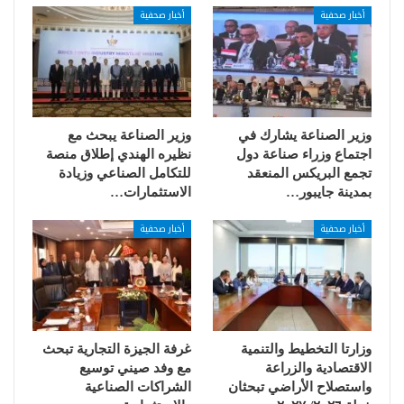
أخبار صحفية
أخبار صحفية
وزير الصناعة يشارك في
وزير الصناعة يبحث مع
اجتماع وزراء صناعة دول
نظيره الهندي إطلاق منصة
تجمع البريكس المنعقد
للتكامل الصناعي وزيادة
بمدينة جايبور…
الاستثمارات…
أخبار صحفية
أخبار صحفية
وزارتا التخطيط والتنمية
غرفة الجيزة التجارية تبحث
الاقتصادية والزراعة
مع وفد صيني توسيع
واستصلاح الأراضي تبحثان
الشراكات الصناعية