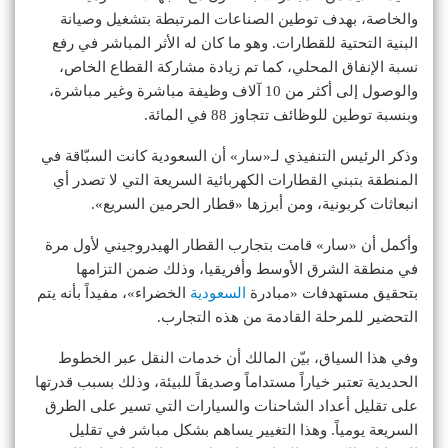
والخاصة، بهدف توطين الصناعات المرتبطة بتشغيل وصيانة
البنية التحتية للقطارات. وهو ما كان له الأثر المباشر في رفع
نسبة الإنفاق المحلي، كما تم زيادة مشاركة القطاع الخاص،
والوصول إلى أكثر من 10 آلاف وظيفة مباشرة وغير مباشرة،
وبنسبة توطين للوظائف تتجاوز 88 في المائة.
وذكر الرئيس التنفيذي لـ«سار» أن السعودية كانت السبّاقة في
المنطقة بتبني القطارات الكهربائية السريعة التي لا تصدر أي
انبعاثات كربونية، ومن أبرزها «قطار الحرمين السريع».
وأكمل أن «سار» قامت بتجارب القطار الهيدروجيني لأول مرة
في منطقة الشرق الأوسط وأفريقيا، وذلك ضمن التزامها
بتحقيق مستهدفات «مبادرة
السعودية
الخضراء»، مفيداً بأنه يتم
التحضير للمرحلة القادمة من هذه التجارب.
وفي هذا السياق، بيّن المالك أن خدمات النقل عبر الخطوط
الحديدية تعتبر خياراً مستداماً وصديقاً للبيئة، وذلك بسبب قدرتها
على تقليل أعداد الشاحنات والسيارات التي تسير على الطرق
السريعة يومياً. وهذا التغيير يساهم بشكل مباشر في تقليل