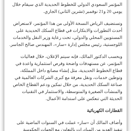
المؤتمر السعودي الدولي للخطوط الحديدية الذي سيقام خلال
يومي 20 و21 نوفمبر (تشرين الثاني) الجاري.
وتستضيف الرياض النسخة الأولى من هذا المؤتمر، لاستعراض
أحدث التطورات والابتكارات في قطاع السكك الحديدية على
المستويين المحلي والدولي، تحت رعاية وزير النقل والخدمات
اللوجستية، رئيس مجلس إدارة «سار»، المهندس صالح الجاسر.
وبحسب الدكتور المالك، فإنه سيتم الإعلان، خلال فعاليات
المؤتمر، عن مستهدفات واضحة وفرص استثمارية واعدة في
قطاع الخطوط الحديدية، مثل إنشاء مصانع داخل المملكة،
وتوطين خدمات، ونقل معرفة مع كبرى الشركات العالمية في
صناعة السكك الحديدية، من خلال تمكين ودعم القطاع الخاص
والمنشآت الصغيرة والمتوسطة، والاستثمار في التقنيات
الحديثة التي تنعكس على استدامة الأعمال.
القطارات الكهربائية
وأضاف المالك أن «سار» عملت في السنوات الماضية على
تنفيذ العديد من المبادرات بالتعاون مع الجهات الحكومية