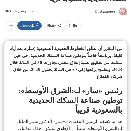
On
نوفمبر 16, 2024
By
A2support
Facebook
Share
0
من المقرر أن تطلق الخطوط الحديدية السعودية (سار)، بعد أيام
قليلة، برنامجاً خاصاً بتوطين صناعة السكك الحديدية، في حين
تمكنت من تحقيق نسبة إنفاق محلي تجاوزت 50 في المائة خلال
2023، وتطمح برفعها إلى 60 في المائة بحلول 2025، من خلال
شركاء القطاع.
رئيس «سار» لـ«الشرق الأوسط»:
توطين صناعة السكك الحديدية
بالسعودية قريباً
هذا ما كشفه الرئيس التنفيذي لـ«سار» الدكتور بشار المالك
لـ«الشرق الأوسط»، مبيّناً أن الإطلاق سيكون خلال فعاليات