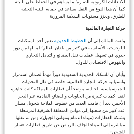
الانبعاثات الكربونية الضارة؛ ما يساهم في الحفاظ على البيئة.
كما أن هذا النوع من النقل يساعد في حماية البنية التحتية
للطرق، ويعزز مستويات السلامة المرورية.
حركة التجارة العالمية
ولفت المالك إلى أن
الخطوط الحديدية
تعتبر أحد الممكنات
اللوجستية الأساسية في كثير من بلدان العالم؛ لما لها من دور
حيوي في تسهيل عمليات نقل البضائع والتبادل التجاري
والنهوض الاقتصادي للدول.
وأبان أن للسكك الحديدية السعودية دوراً مهماً لضمان استمرار
وانسيابية حركة التجارة العالمية، خاصة في ظل التحديات
الجيوسياسية الحالية، موضحاً أن قطارات المملكة كانت جاهزة
لنقل كميات كبيرة من الحاويات والبضائع القادمة عبر البحر
الأحمر، بعد أن قامت العديد من خطوط الملاحة بتحويل مسار
عدد كبير من سفنها إلى موانئ المنطقة الشرقية المرتبطة
بشبكة القطارات (ميناء الدمام وموانئ الجبيل)، ومن ثم نقلها
مباشرة إلى الميناء الجاف بالرياض عن طريق قطارات «سار
للشحن».