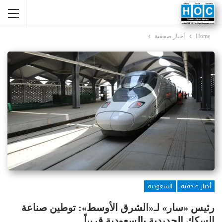
Home
أخبار صحفية
أخبار صحفية
السعودية
رئيس «سار» لـ«الشرق الأوسط»: توطين صناعة
السكك الحديدية بالسعودية قريباً