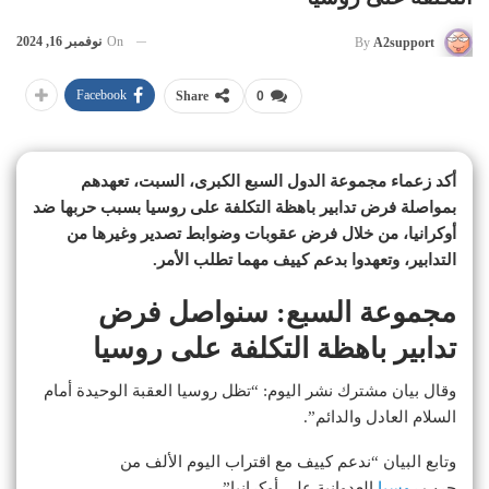
On
نوفمبر 16, 2024
By
A2support
Facebook
Share
0
أكد زعماء مجموعة الدول السبع الكبرى، السبت، تعهدهم
بمواصلة فرض تدابير باهظة التكلفة على روسيا بسبب حربها ضد
أوكرانيا، من خلال فرض عقوبات وضوابط تصدير وغيرها من
التدابير، وتعهدوا بدعم كييف مهما تطلب الأمر.
مجموعة السبع: سنواصل فرض
تدابير باهظة التكلفة على روسيا
وقال بيان مشترك نشر اليوم: “تظل روسيا العقبة الوحيدة أمام
السلام العادل والدائم”.
وتابع البيان “ندعم كييف مع اقتراب اليوم الألف من
حرب
روسيا
العدوانية على أوكرانيا”.