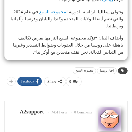
وتتولى إيطاليا الرئاسة الدورية ل
مجموعة السبع
في عام 2024،
والتي تضم أيضا الولايات المتحدة وكندا واليابان وفرنسا وألمانيا
وبريطانيا.
وأضاف البيان “تؤكد مجموعة السبع التزامها بفرض تكاليف
باهظة على روسيا من خلال العقوبات وضوابط التصدير وغيرها
من التدابير الفعالة. نحن نقف متحدين مع أوكرانيا”.
أخبار روسيا
مجموعة السبع
Facebook
Share
0
A2support
7451 Posts
0 Comments