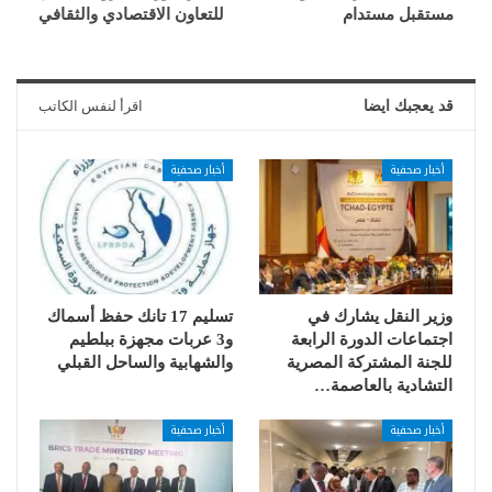
مستقبل مستدام
للتعاون الاقتصادي والثقافي
قد يعجبك ايضا
اقرأ لنفس الكاتب
أخبار صحفية
أخبار صحفية
وزير النقل يشارك في
تسليم 17 تانك حفظ أسماك
اجتماعات الدورة الرابعة
و3 عربات مجهزة ببلطيم
للجنة المشتركة المصرية
والشهابية والساحل القبلي
التشادية بالعاصمة…
أخبار صحفية
أخبار صحفية