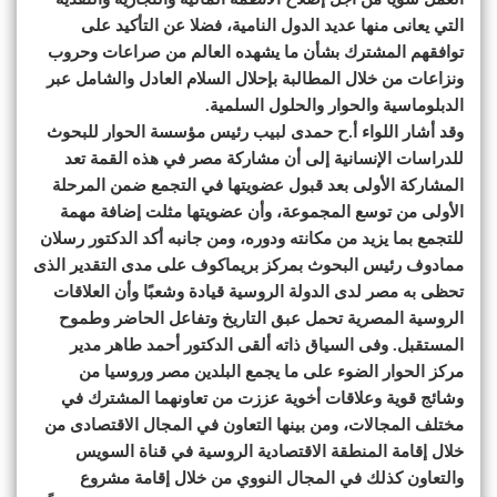
التي يعانى منها عديد الدول النامية، فضلا عن التأكيد على
توافقهم المشترك بشأن ما يشهده العالم من صراعات وحروب
ونزاعات من خلال المطالبة بإحلال السلام العادل والشامل عبر
الدبلوماسية والحوار والحلول السلمية.
وقد أشار اللواء أ.ح حمدى لبيب رئيس مؤسسة الحوار للبحوث
للدراسات الإنسانية إلى أن مشاركة مصر في هذه القمة تعد
المشاركة الأولى بعد قبول عضويتها في التجمع ضمن المرحلة
الأولى من توسع المجموعة، وأن عضويتها مثلت إضافة مهمة
للتجمع بما يزيد من مكانته ودوره، ومن جانبه أكد الدكتور رسلان
ممادوف رئيس البحوث بمركز بريماكوف على مدى التقدير الذى
تحظى به مصر لدى الدولة الروسية قيادة وشعبًا وأن العلاقات
الروسية المصرية تحمل عبق التاريخ وتفاعل الحاضر وطموح
المستقبل. وفى السياق ذاته ألقى الدكتور أحمد طاهر مدير
مركز الحوار الضوء على ما يجمع البلدين مصر وروسيا من
وشائج قوية وعلاقات أخوية عززت من تعاونهما المشترك في
مختلف المجالات، ومن بينها التعاون في المجال الاقتصادى من
خلال إقامة المنطقة الاقتصادية الروسية في قناة السويس
والتعاون كذلك في المجال النووي من خلال إقامة مشروع