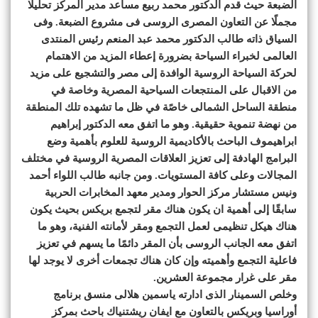
الضبعة حيث قدم الدكتور محمد ربيع مساعد مدير المركز تحليلًا
مجملًا عن التعاون المصرى الروسى فى مشروع الضبعة. وفى
السياق ذاته طالب الدكتور محمد عبد المنعم رئيس المنتدى
العالمى لخبراء السياحة بضرورة إعطاء المزيد من الاهتمام
لحركة السياحة الروسية الوافدة إلى مصر والتشجيع على مزيد
من الاقبال على المنتجعات السياحية المصرية وخاصة في
منطقة الساحل الشمالى خاصًة في ظل ما تشهده تلك المنطقة
من نهضة تنموية حقيقية. وهو ما اتفق معه الدكتور إبراهيم
ابراهيموف الباحث بالأكاديمية الروسية للعلوم بأهمية وضع
البرامج الهادفة إلى تعزيز العلاقات المصرية الروسية في مختلف
المجالات وعلى كافة المستويات. ومن جانبه طالب اللواء أحمد
ونيس مستشار مركز الحوار ومدير معهد المخابرات الحربية
سابقًا إلى أهمية ان يكون هناك مقر لتجمع بريكس بحيث يكون
هناك هيكل تنظيمى لعمل التجمع ومقر لأمانته الفنية، وهو ما
اتفق معه الجانب الروسى بأن المقر دائمًا ما يسهم في تعزيز
فاعلية التجمع وأهميته وإن كان هناك تجمعات أخرى لا يوجد لها
مقر على غرار مجموعة العشرين.
وخلص السمينار الذى ادارته ياسمين هلالى منسق برنامج
أوراسيا وبريكس بالتعاون مع ايفان ريشتنياك باحث بمركز