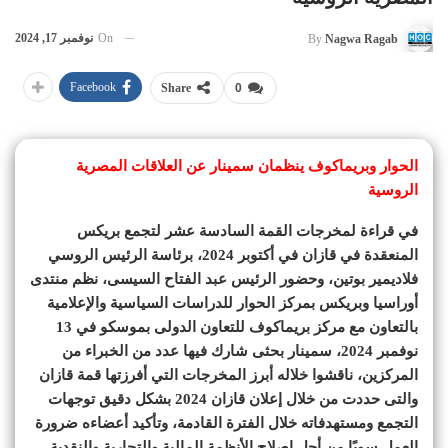
On
نوفمبر 17, 2024
By
Nagwa Ragab
Facebook
Share
0
الحوار وبريماكوف ينظمان سمينار عن العلاقات المصرية
الروسية
في قراءة لمخرجات القمة السادسة عشر لتجمع بريكس
المنعقدة في قازان في أكتوبر 2024، برئاسة الرئيس الروسي
فلاديمير بوتين، وحضور الرئيس عبد الفتاح السيسى، نظم منتدى
أوراسيا وبريكس بمركز الحوار للدراسات السياسية والإعلامية
بالتعاون مع مركز بريماكوف للتعاون الدولى بموسكو في 13
نوفمبر 2024، سمينار بحثى شارك فيها عدد من الخبراء من
المركزين، ناقشوا خلاله أبرز المخرجات التي أفرزتها قمة قازان
والتى حددت من خلال إعلان قازان 2024 بشكل دقيق توجهات
التجمع ومستهدفاته خلال الفترة القادمة، وتأكيد أعضاءه ضرورة
العمل سويًا من أجل إصلاح الأنظمة المالية والتجارية والنقدية