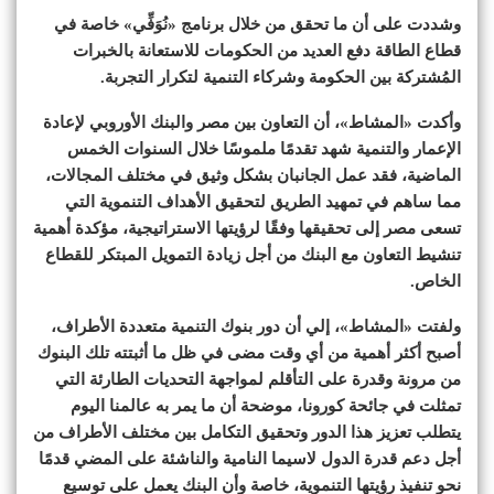
وشددت على أن ما تحقق من خلال برنامج «نُوَفِّي» خاصة في
قطاع الطاقة دفع العديد من الحكومات للاستعانة بالخبرات
المُشتركة بين الحكومة وشركاء التنمية لتكرار التجربة.
وأكدت «المشاط»، أن التعاون بين مصر والبنك الأوروبي لإعادة
الإعمار والتنمية شهد تقدمًا ملموسًا خلال السنوات الخمس
الماضية، فقد عمل الجانبان بشكل وثيق في مختلف المجالات،
مما ساهم في تمهيد الطريق لتحقيق الأهداف التنموية التي
تسعى مصر إلى تحقيقها وفقًا لرؤيتها الاستراتيجية، مؤكدة أهمية
تنشيط التعاون مع البنك من أجل زيادة التمويل المبتكر للقطاع
الخاص.
ولفتت «المشاط»، إلي أن دور بنوك التنمية متعددة الأطراف،
أصبح أكثر أهمية من أي وقت مضى في ظل ما أثبتته تلك البنوك
من مرونة وقدرة على التأقلم لمواجهة التحديات الطارئة التي
تمثلت في جائحة كورونا، موضحة أن ما يمر به عالمنا اليوم
يتطلب تعزيز هذا الدور وتحقيق التكامل بين مختلف الأطراف من
أجل دعم قدرة الدول لاسيما النامية والناشئة على المضي قدمًا
نحو تنفيذ رؤيتها التنموية، خاصة وأن البنك يعمل على توسيع