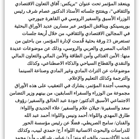
وينعقد المؤتمر تحت عنوان “بريكس: آفاق التعاون الاقتصادي
والثقافي”، ويفتتح جلساته الأستاذ الدكتور عصام شرف رئيس
الوزراء الأسبق والسفير الروسي في القاهرة جيورجي
بوريسينكو. ويناقش المؤتمر عبر مسارين عديد الأوراق البحثية
في المجالين الاقتصادي والثقافي، من خلال أربعة جلسات
تستعرض 23 ورقة بحثية قُدمت لإدارة المؤتمر، من باحثين من
الجانب المصري والعربي والروسي، وذلك عن موضوعات عديدة
منها: الأمن الغذائي وأمن الطاقة والأمن المائي والتعاون المالي
والنقدي والقطاع السياحي والذكاء الاصطناعي، وكذلك
موضوعات عن التراث المادي وغير المادي وصناعة السينما
والترجمة وكذلك التعليم والإعلام.
وبحسب أجندة المؤتمر، يشارك في التعقيب على هذه الأوراق
مجموعة من الوزراء والسفراء السابقين، من بينهم وزير التضامن
الاجتماعي الأسبق الدكتور/ جودة عبد الخالق والسفير/ رؤوف
سعد والسفيرة/ جيلان علام والسفير/ علاء الحديدي واللواء/
طارق المهدي واللواء/ أحمد ونيس واللواء/ أحمد عبد الله
والفنان/ سامح الصريطي، فضلًا عن رئيس مؤسسة الحور
للدراسات والبحوث الانسانية اللواء أ.ح/ حمدي لبيب، وكذلك
عديد الأكاديميين والخبراء منه؛ أ.د/ عباس شراقي، وأ.د/ محمد