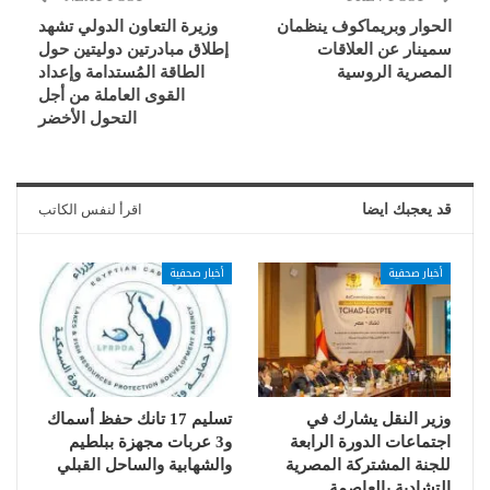
الحوار وبريماكوف ينظمان
وزيرة التعاون الدولي تشهد
سمينار عن العلاقات
إطلاق مبادرتين دوليتين حول
المصرية الروسية
الطاقة المُستدامة وإعداد
القوى العاملة من أجل
التحول الأخضر
قد يعجبك ايضا
اقرأ لنفس الكاتب
أخبار صحفية
أخبار صحفية
وزير النقل يشارك في
تسليم 17 تانك حفظ أسماك
اجتماعات الدورة الرابعة
و3 عربات مجهزة ببلطيم
للجنة المشتركة المصرية
والشهابية والساحل القبلي
التشادية بالعاصمة…