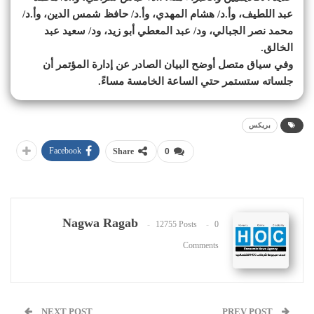
عبد اللطيف، وأ.د/ هشام المهدي، وأ.د/ حافظ شمس الدين، وأ.د/
محمد نصر الجبالي، ود/ عبد المعطي أبو زيد، ود/ سعيد عبد
الخالق.
وفي سياق متصل أوضح البيان الصادر عن إدارة المؤتمر أن
جلساته ستستمر حتي الساعة الخامسة مساءً.
بريكس
Facebook
Share
0
Nagwa Ragab
12755 Posts
0
Comments
NEXT POST
PREV POST