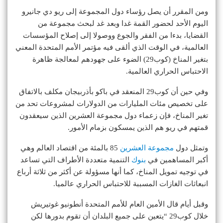
ومن المقرر أن يصل رؤساء دول المجموعة إلى ريو دي جانيرو
اليوم الأحد لحضور القمة غدا وبعد غد لبحث مجموعة من
القضايا، بدءا من الفقر والجوع ووصولا إلى إصلاح المؤسسات
العالمية، في الوقت الذي ألقى فيه مؤتمر الأمم المتحدة المعني
بتغير المناخ (كوب29) الضوء على جهودهم لمعالجة ظاهرة
الاحتباس الحراري العالمية.
وفي حين أن كوب29 المنعقد في باكو بأذربيجان مكلف بالاتفاق
على تخصيص مئات المليارات من الدولارات لمشروعات تحد من
تغير المناخ، فإن زعماء دول مجموعة العشرين الذين سيعقدون
قمتهم في ريو هم الذين يمسكون بزمام الأمور.
وتمثل دول
مجموعة العشرين
85 بالمئة من اقتصاد العالم وهي
أكبر المساهمين في
بنوك
التنمية متعددة الأطراف التي تساعد
في توجيه تمويل المناخ، كما أنها مسؤولة عن أكثر من ثلاثة أرباع
انبعاثات الغازات المسببة للاحتباس الحراري عالميا.
وقبل أيام قال الأمين العام للأمم المتحدة أنطونيو غوتيريش
خلال كوب29 “يتعين على جميع البلدان أن تقوم بدورها لكن