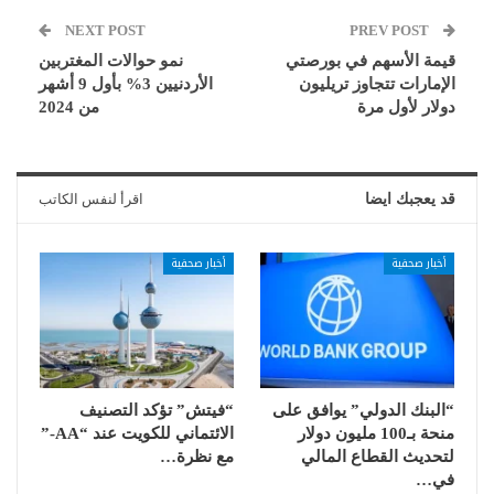
NEXT POST
PREV POST
قيمة الأسهم في بورصتي
نمو حوالات المغتربين
الإمارات تتجاوز تريليون
الأردنيين 3% بأول 9 أشهر
دولار لأول مرة
من 2024
قد يعجبك ايضا
اقرأ لنفس الكاتب
أخبار صحفية
أخبار صحفية
“البنك الدولي” يوافق على
“فيتش” تؤكد التصنيف
منحة بـ100 مليون دولار
الائتماني للكويت عند “AA-”
لتحديث القطاع المالي
مع نظرة…
في…