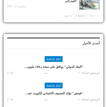
الفيدرالي
سبتمبر 22, 2025
1 od 2 |
NEXT
PREV
أحدث الأخبار
أخبار صحفية
“البنك الدولي” يوافق على منحة بـ100 مليون…
كريستين اسامة
منذ
0
أخبار صحفية
“فيتش” تؤكد التصنيف الائتماني للكويت عند…
كريستين اسامة
منذ
0