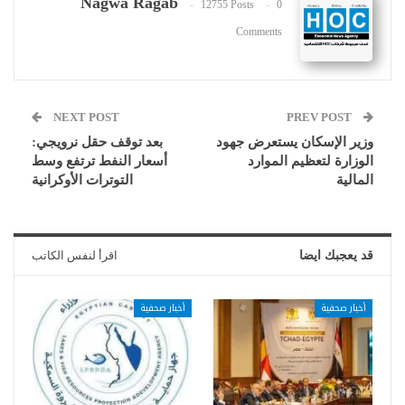
Nagwa Ragab
12755 Posts
0
Comments
NEXT POST
PREV POST
وزير الإسكان يستعرض جهود
بعد توقف حقل نرويجي:
الوزارة لتعظيم الموارد
أسعار النفط ترتفع وسط
المالية
التوترات الأوكرانية
قد يعجبك ايضا
اقرأ لنفس الكاتب
أخبار صحفية
أخبار صحفية