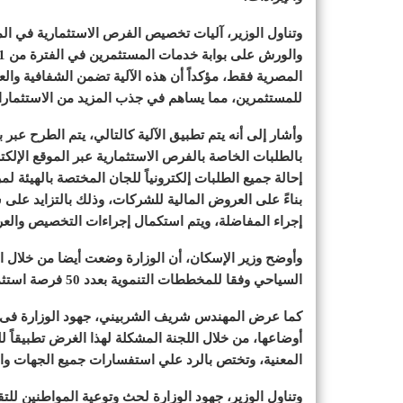
وتناول الوزير، آليات تخصيص الفرص الاستثمارية في المد
المصرية فقط، مؤكداً أن هذه الآلية تضمن الشفافية وا
للمستثمرين، مما يساهم في جذب المزيد من الاستثمارات 
وأشار إلى أنه يتم تطبيق الآلية كالتالي، يتم الطرح عب
بالطلبات الخاصة بالفرص الاستثمارية عبر الموقع الإلك
إحالة جميع الطلبات إلكترونياً للجان المختصة بالهيئة لم
بناءً على العروض المالية للشركات، وذلك بالتزايد على س
إجراء المفاضلة، ويتم استكمال إجراءات التخصيص والعرض
وأوضح وزير الإسكان، أن الوزارة وضعت أيضا من خلال ال
السياحي وفقا للمخططات التنموية بعدد 50 فرصة استثمارية بإجمالي 45.46 الف غرفة متوقعة.
كما عرض المهندس شريف الشربيني، جهود الوزارة فى مت
المعنية، وتختص بالرد علي استفسارات جميع الجهات والل
وتناول الوزير، جهود الوزارة لحث وتوعية المواطنين للتق