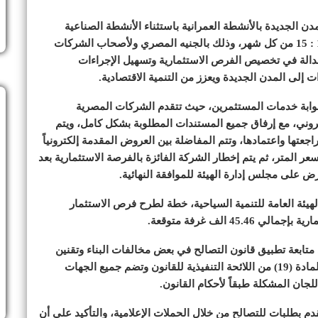
ن الجديدة بالأنشطة العمرانية باستثناء الأنشطة الصناعية
والورش على بوابة خدمات المستثمرين في الفترة من 1 : 15 من كل شهر، وذلك بالجنيه المصري ولأصحاب الشركات
لعدالة في تخصيص الفرص الاستثمارية وتسهيل الإجراءات
إلى المدن الجديدة ويعزز من التنمية الاقتصادية.
ر بوابة خدمات المستثمرين، حيث تتقدم الشركات المصرية
تروني، مع إرفاق جميع المستندات المطلوبة بشكل كامل، ويتم
راجعتها واعتمادها، وتتم المفاضلة بين العروض المقدمة إلكترونياً
عر المتر، ثم يتم إخطار الشركة الفائزة بالفرصة الاستثمارية بعد
 على مجلس إدارة الهيئة للموافقة النهائية.
هيئة العامة للتنمية السياحية، خطة لطرح فرص الاستثمار
ابعة تطبيق قانون التصالح في بعض مخالفات البناء وتقنين
أوضاعها، من خلال اللجنة المشكلة لهذا الغرض تطبيقاً للمادة (19) من اللائحة التنفيذية للقانون وتضم جميع الجهات
جان المشكلة طبقاً لأحكام القانون.
دم بطلبات للتصالح من خلال الحملات الإعلامية، والتأكيد على أن