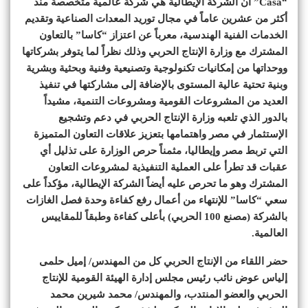
“Casa” أن الشركة الإيطالية هي شركة عالمية متخصصة منذ
أكثر من عشرين عاماً في مجال توريد المعدات الصناعية وتقديم
الخدمات الفنية الهندسية، معرباً عن اعتزاز “كاسا” بالتعاون
المشترك مع وزارة الإنتاج الحربي وذلك نظراً لما يتوفر بشركاتها
ووحداتها من إمكانيات تكنولوجية وتصنيعية وفنية وبحثية وبشرية
وبنية تحتية عالية المستوى بالإضافة إلى مشاركتها في تنفيذ
العديد من المشروعات القومية ومشروعات التنمية، مشيداً
بالدور الذي تلعبه وزارة الإنتاج الحربي في دعم وتشجيع
الإستثمار في مصر واهتمامها بتعزيز علاقات التعاون المتميزة
التي تربط مصر وإيطاليا، مثمناً حرص الوزارة على تذليل أي
عقبات قد تطرأ على العملية التنفيذية لمشروعات التعاون
المشترك وهو ما تحرص عليه أيضاً الشركة الإيطالية، مؤكداً على
سعي “كاسا” للإنتهاء من أعمال رفع كفاءة وحدة فصل الغازات
بالشركة (مصنع 100 الحربي) بأعلى كفاءة وطبقاً للمقاييس
العالمية.
حضر اللقاء من الإنتاج الحربي كل من المهندس/ إميل حلمى
إلياس عوض نائب رئيس مجلس إدارة الهيئة القومية للإنتاج
الحربي والعضو المنتدب، والمهندس/ محمد شيرين محمد