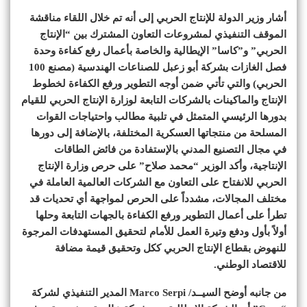
أشار وزير الدولة للإنتاج الحربي إلى أنه تم خلال اللقاء مناقشة
الموقف التنفيذي لمشروعات التعاون المشترك بين “الإنتاج
الحربي” و”كاسا” الإيطالية والخاصة بأعمال رفع كفاءة وحدة
فصل الغازات بشركة أبو زعبل للصناعات الهندسية (مصنع 100
الحربي) والتي تأتي ضمن أوجه التطوير ورفع الكفاءة لخطوط
الإنتاج والماكينات بالشركات التابعة لوزارة الإنتاج الحربي للقيام
بدورها الرئيسي المتمثل في تلبية مطالب واحتياجات القوات
المسلحة من منتجاتها العسكرية المختلفة، بالإضافة إلى دورها
في مجال التصنيع المدني بالإستفادة من فائض الطاقات
الإنتاجية، وأكد الوزير “محمد صلاح” على حرص وزارة الإنتاج
الحربي للانفتاح على التعاون مع الشركات العالمية العاملة في
مختلف المجالات، مشدداً على الحرص لمواجهة أي تحديات قد
تطرأ على أعمال التطوير ورفع الكفاءة بالجهات التابعة وحلها
أولاً بأول ودفع وتيرة العمل للأمام لتحقيق المستهدفات المرجوة
للنهوض بقطاع الإنتاج الحربي ككل وتحقيق قيمة مضافة
للاقتصاد الوطني.
من جانبه أوضح السيــد/ Marco Serpi المدير التنفيذي لشركة