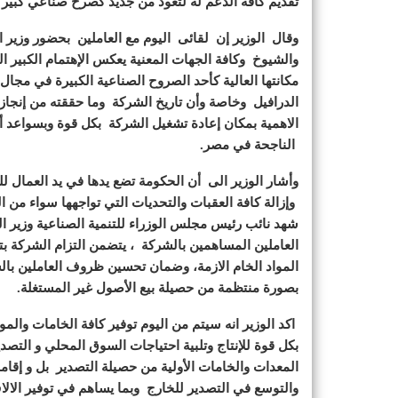
تقديم كافة الدعم له لتعود من جديد كصرح صناعي كبير 
وقال الوزير إن لقائى اليوم مع العاملين بحضور وزير
والشيوخ وكافة الجهات المعنية يعكس الإهتمام الكبير ا
مكانتها العالية كأحد الصروح الصناعية الكبيرة في مجا
الدرافيل وخاصة وأن تاريخ الشركة وما حققته من إنجاز
الاهمية بمكان إعادة تشغيل الشركة بكل قوة وبسواعد أ
الناجحة في مصر.
وأشار الوزير الى أن الحكومة تضع يدها في يد العمال 
وإزالة كافة العقبات والتحديات التي تواجهها سواء من ال
شهد نائب رئيس مجلس الوزراء للتنمية الصناعية وزير ال
العاملين المساهمين بالشركة ، يتضمن التزام الشركة بتو
المواد الخام الازمة، وضمان تحسين ظروف العاملين بال
بصورة منتظمة من حصيلة بيع الأصول غير المستغلة.
اكد الوزير انه سيتم من اليوم توفير كافة الخامات والموا
بكل قوة للإنتاج وتلبية احتياجات السوق المحلي و التص
المعدات والخامات الأولية من حصيلة التصدير بل و إقا
والتوسع في التصدير للخارج وبما يساهم في توفير الا