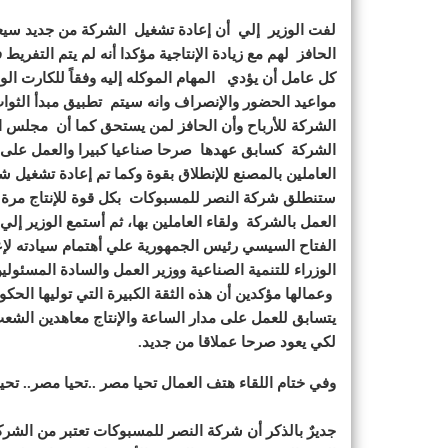
لفت الوزير إلي أن إعادة تشغيل الشركة من جديد سيعود 
الحافز لهم مع زيادة الإنتاجية مؤكدا أنه لم يتم التفر
كل عامل أن يؤدي المهام الموكله إليه وفقاً للكارت 
مواعيد الحضور والإنصراف وانه سيتم تطبيق مبدأ الثوا
الشركة للأرباح وأن الحافز لمن يستحق كما أن مجلس ال
الشركة كسابق عهدها صرحا صناعيا كبيرا والعمل على خ
العاملين بالمصنع للإنطلاق بقوة وكما تم إعادة تشغيل شر
ستنطلق شركة النصر للمسبوكات بكل قوة للإنتاج مرة أ
العمل بالشركة ولقاء العاملين بها، ثم أستمع الوزير إل
الفتاح السيسي رئيس الجمهورية علي أهتمام سيادته ل
الوزراء للتنمية الصناعية ووزير العمل والسادة المسئولي
وعمالها مؤكدين أن هذه الثقة الكبيرة التي توليها ال
يتسابق للعمل على مدار الساعة والإنتاج معاهدين الش
لكي يعود صرحا عملاقا من جديد.
وفي ختام اللقاء هتف العمال تحيا مصر ..تحيا مصر.. تح
جديرٌ بالذكر أن شركة النصر للمسبوكات تعتبر من الشرك