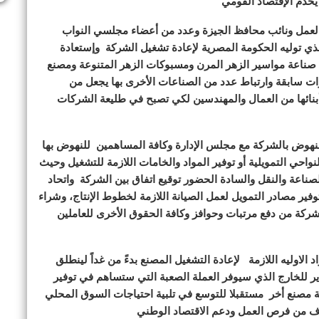
يخدم الإقتصاد القومي
 العمل ونائب محافظ الجيزة وعدد من أعضاء مجلسي النواب
لذي توليه الحكومة المصرية لإعادة تشغيل الشركة وإستعادة
ل صناعة مواسير الزهر المرن ومسبوكات الزهر المتنوعة ومصنع
ات سابقة وارتباط عدد من الصناعات الأخرى بها يجعل من
بنائها من العمال والمهندسين لكي تصبح في طليعة الشركات
للنهوض بالشركة مع مجلس الإدارة وكافة المساهمين للنهوض بها
نواحي التمويلية أو توفير المواد والخامات اللازمة للتشغيل وحيث
صناعة والنقل والسادة الحضور توقيع اتفاق بين الشركة واتحاد
فير مصادر التمويل لعمل الصيانة اللازمة لخطوط الإنتاج، وشراء
شركة من دفع مرتبات وحوافز وكافة الحقوق الأخرى للعاملين
د الاوليه اللازمة لإعادة التشغيل المصنع بدءً من غداً لينطلق
دير للخارج الذي سيوفر العملة الصعبة التي ستساهم في توفير
مة مصنع أخر مستقبلا للتوسع في تلبية احتياجات السوق المحلي
لاف من فرص العمل ودعم الاقتصاد الوطني