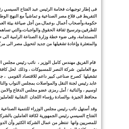
فى إطار توجيهات فخامة الرئيس عبد الفتاح السيسي رئ
التفريط فى قلاع مصر الصناعية و تماشياً مع النهج الو
حكومة،وأصحاب أعمال ،وعمال،من أجل صياغة بيئة العمل
للطرفين،وترسيخ ثقافة الحقوق والواجبات،والتي تساهم في
المستدامة، وفى ضوء خطة وزارة الصناعة الرامية الى ح
والمتعثرة وإعادة تشغيلها من جديد لتحويل مصر الى مرك
قام الفريق مهندس كامل الوزير ، نائب رئيس مجلس الوزر
مع العاملين شركة النصر للمسبوكات ، وذلك لحل كافة
تشغيلها كصرح صناعى كبير داعم للاقتصاد القومى ، جاء
عابد رئيس لجنة النقل والمواصلات بمجلس النواب والن
اوسيم ، والنائبة / أمل رمزى عضو مجلس الدفاع والامن
محافظ الجيزة ،والسادة رؤساء اللجان النقابية للعاملين 
وقد أستهل نائب رئيس مجلس الوزراء للتنمية الصناعية و
الفتاح السيسي رئيس الجمهورية لكافة العاملين بالشركة
للمصريين وانها تنتظر من عمال الشركة الكثير وأن الدو