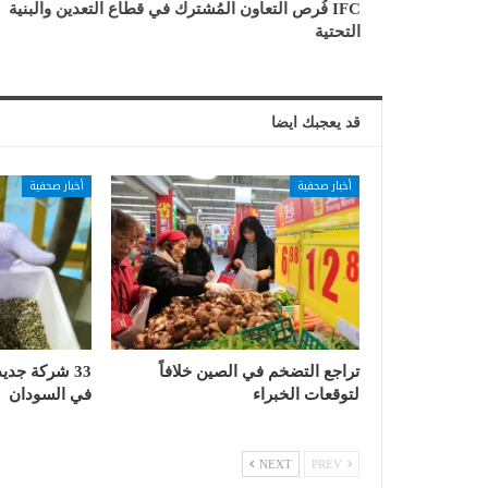
IFC فُرص التعاون المُشترك في قطاع التعدين والبنية
التحتية
قد يعجبك ايضا
أخبار صحفية
أخبار صحفية
تراجع التضخم في الصين خلافاً
33 شركة جدي
لتوقعات الخبراء
في السودان
NEXT
PREV