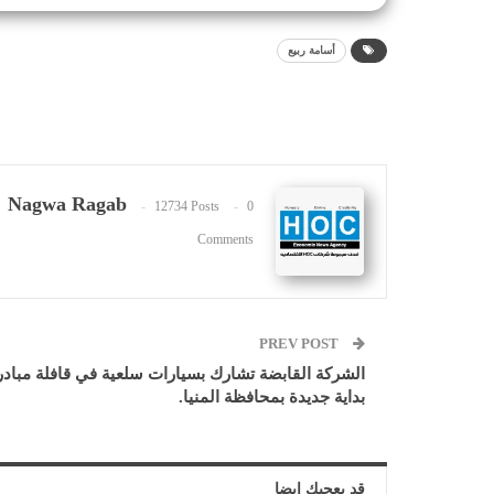
أسامة ربيع
Nagwa Ragab
12734 Posts
0
Comments
PREV POST
الشركة القابضة تشارك بسيارات سلعية في قافلة مبادر
بداية جديدة بمحافظة المنيا.
قد يعجبك ايضا