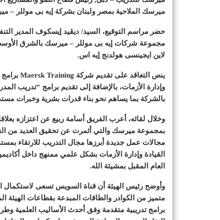
ميرسك الملاحية بمصر ولبنان بشركة إيه بى موللر – مي
حضر مراسم التوقيع، السيد/ ديڤيد إيسكوف المدير التن
مجموعة شركات إيه بى موللر – ميرسك بالشرق الأوسط
لاين ايجينسى هولدنج إيه اس.
ينص التعاقد
بالشركة بما يساهم نحو بناء قدرات بشرية وخبرات مستدا
وخلال لقائه، أعرب الفريق أسامة ربيع عن اعتزازه بعلاق
بمجموعة ميرسك والتي أثمرت عن تحقيق العديد من الن
مجالات عمل جديدة أبرزها مجال التدريب للارتقاء بمستو
القيادة وإدارة الأزمات بشكل علمي ممنهج داخل أكاديمية
العام المقبل بمشيئة الله.
وأوضح رئيس الهيئة أن قناة السويس تسعى لاستكمال استر
متميز من الكوادر والطاقات المبدعة بقطاعات الهيئة ال
برامج تدريبية متقدمة وفق أحدث الأساليب العلمية وطر