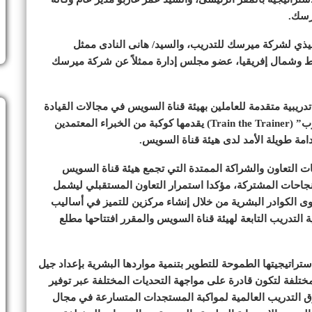
رسك.
فيذي لشركة ميرسك للتدريب، والسيد/ هانى النادى ممثل
 وشمال إفريقيا، عضو مجلس إدارة ممثلاً عن شركة ميرسك
 على تقديم شركة Maersk Training برامج تدريبية متقدمة للعاملين بهيئة قناة السويس في مجالات القيادة
وإدارة الأزمات، بالإضافة إلى تقديم برامج “تدريب المدرب” (Train the Trainer) يقدمها كوكبة من الخبراء المعتمدين
مة طويلة الأمد لدى هيئة قناة السويس.
ات التعاون والشراكة الممتدة التي تجمع هيئة قناة السويس
جاحات المشتركة، مؤكدا استمرار التعاون المستقبلي ليشمل
ى الكوادر البشرية من خلال إنشاء مركزين للتميز في أساليب
 التدريب التابعة لهيئة قناة السويس والمقرر افتتاحها مطلع
اتيجيتها الطموحة للتطوير بتنمية مواردها البشرية بإعداد جيل
مختلفة لتكون قادرة على مواجهة التحديات المختلفة عبر توفير
ق التدريب العالمية لمواكبة المستجدات المتسارعة في مجال