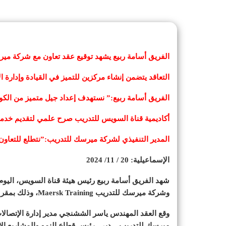
الفريق أسامة ربيع يشهد توقيع عقد تعاون مع شركة مي
التعاقد يتضمن إنشاء مركزين للتميز في القيادة وإدارة ا
الفريق أسامة ربيع:” نستهدف إعداد جيل متميز من الكوا
أكاديمية قناة السويس للتدريب صرح علمي لتقديم خدمات
المدير التنفيذي لشركة ميرسك للتدريب:”نتطلع للتعاون
الإسماعيلية: 20 / 11/ 2024
شهد الفريق أسامة ربيع رئيس هيئة قناة السويس، اليوم ا
وشركة ميرسك للتدريب Maersk Training، وذلك بمقر الهيئة بمبنى الإرشاد بمحافظة الإسماعيلية.
وقع العقد المهندس ياسر الششنجي مدير إدارة الإتصالا
ميرسك للتدريب – دبى, رئيس قطاع النمو والمشاريع الاس