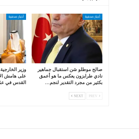
أخبار صحفية
أخبار صحفية
صالح موطلو شن استقبال جماهير
وزير الخارجية
نادي طرابزون يعكس ما هو أعمق
على هامش الا
بكثير من مجرد التقدير لنجم…
القدس في عمّ
NEXT
PREV