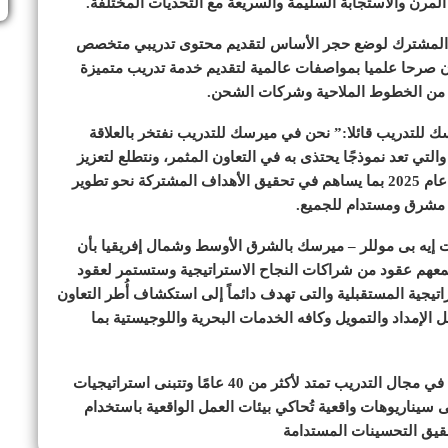
 المرن والاستجابة السليمة والسريعة مع التحديات المختلفة.
مل المشترك لوضع حجر الأساس لتقديم محتوى تدريبي متخصص
كون صرحا علميا بمواصفات عالمية لتقديم خدمة تدريب متميزة
يئة من الخطوط الملاحية وشركات الشحن.
 للتدريب قائلا:” نحن في ميرسك للتدريب نفتخر بالعلاقة
التي تعد نموذجًا يحتذى به في التعاون المثمر، ونتطلع لتعزيز
التعاون عبر اطلاق برامج تدريبية عالمية متخصصة خلال عام 2025 بما يساهم في تحقيق الأهداف المشتركة نحو تطوير
ل مشرق ومستدام للجميع.
ت إيه بى موللر – ميرسك بالشرق الأوسط وشمال إفريقيا بأن
معهم عقود من شراكات النجاح الاستراتيجية وستستمر لعقود
اتيجية المستقبلية والتى تهدف دائماً إلى استكشاف أُطر التعاون
لإمداد والتمويل وكافه الخدمات البحرية واللوجيستية بما
جدير بالإشارة، أن شركة Maersk Training تمتلك خبرة في مجال التدريب تمتد لأكثر من 40 عامًا وتتبنى استراتيجيات
 سيناريوهات واقعية تُحاكي بيئات العمل الواقعية باستخدام
حقيق التحسينات المستدامة