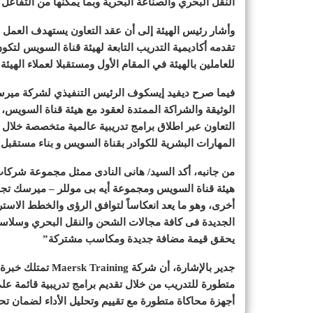
النقل البحري والصناعة البحرية وبما يمكنها من التفاعل
وأشار رئيس الهيئة إلى أن عقد التعاون يستهدف الع
تقدمه أكاديمية التدريب التابعة لهيئة قناة السويس لت
للعاملين بالهيئة في المقام الأول ومستقبلا لعملاء اله
فيما صرح ديفيد إيسكوف الرئيس التنفيذي لشركة ميرسك
الوثيقة والشراكة الممتدة لعقود مع هيئة قناة السويس، و
المهارات البشرية للكوادر بقناة السويس و بناء مستقب
من جانبه، أكد السيد/ هانى النادى ممثل مجموعة شركا
هيئة قناة السويس ومجموعة أيه بى موللر – ميرسك تج
أخرى، وهو ما يعد انعكاساً لتوافق الرؤى والخطط الاستر
الجديدة فى كافة مجالات الشحن والنقل البحري وسلاسل ا
يحقق قيمة مضافة جديدة ومكاسب مشتركة”
متطورة للتدريب من خلال تقديم برامج تدريبية قائمة على
أجهزة محاكاة متطورة مع تقييم وتحليل الأداء لضمان ت