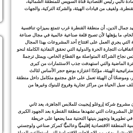
سادة نائبي رئيس اقتصادية قناة السويس للمنطقة الشمالية،
نطرة، ولفيف من قيادات الهيئة، والشركة التركية، والجهات
مال الدين، أن منطقة القنطرة غرب تتمتع بميزاتٍ تنافسية
 الخام، ما يؤهلها لأن تصبح قلعة صناعية عالمية في مجال صناعة
 التي يجري العمل على افتتاح أحد المشروعات بهذا المجال
اتفاقيات التجارة الحرة والدولية التي تحقق النفاذية الكاملة لنحو
كس نجاح الشراكة المتواصلة مع القطاع الخاص، ويمثل ترجمةً
لفترة الماضية والتي استهدفت جذب الاستثمارات من كبرى
اتيجية الهيئة، مؤكدًا اعتزازه بوضع حجر الأساس لثالث
ت بمنطقة القنطرة غرب خلال أقل من 4 أشهر، وموضحًا أن الهيئة تعمل على خلق مجتمع متكامل داخل منطقة
ف سبل الحياة من مراكز تجارية وفروع للبنوك وغيرها من
 مشروع شركة إروغلو إيجيبت للملابس الجاهزة، يعد ثاني
ئل المشروعات التي تشهدها منطقة القنطرة بعد الجهود الكبرى
 في تطويرها وتجهيز بنيتها التحتية مما يضعها على خريطة
ة المنطقة الاقتصادية إقليميًّا وعالميًّا كمركز صناعي ولوجستي
ة للاستثمار بدعم من الإصلاحات الاقتصادية التي استطاعت الدولة