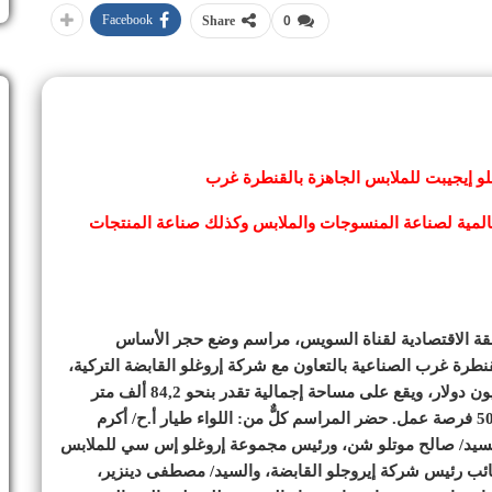
Facebook
Share
0
و إيجيبت للملابس الجاهزة بالقنطرة غرب
المية لصناعة المنسوجات والملابس وكذلك صناعة المنتجات
نطقة الاقتصادية لقناة السويس، مراسم وضع حجر الأساس
طرة غرب الصناعية بالتعاون مع شركة إروغلو القابضة التركية،
وتبلغ إجمالي استثمارات المشروع بعد التوسعات 51 مليون دولار، ويقع على مساحة إجمالية تقدر بنحو 84,2 ألف متر
مربع، ومن المتوقع أن يتيح المشروع بعد تشغيله نحو 5000 فرصة عمل. حضر المراسم كلٌّ من: اللواء طيار أ.ح/ أكرم
 السيد/ صالح موتلو شن، ورئيس مجموعة إروغلو إس سي للملابس
نائب رئيس شركة إيروجلو القابضة، والسيد/ مصطفى دينزير،