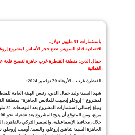
باستثمارات 51 مليون دولار..
اقتصادية قناة السويس تضع حجر الأساس لمشروع إروغل
جمال الدين: منطقة القنطرة غرب جاهزة لتصبح قلعة ع
الغذائية
القنطرة غرب – الأربعاء 20 نوفمبر 2024:
شهد السيد/ وليد جمال الدين، رئيس الهيئة العامة للم
لمشروع ” إروغلو إيجيبت للملابس الجاهزة” بمنطقة القن
جلال، محافظ الإسماعيلية، والسفير التركي بالقاهرة،
الجاهزة السيد/ شاهين إروغلو، والسيد/ أوميت إروجلو، 