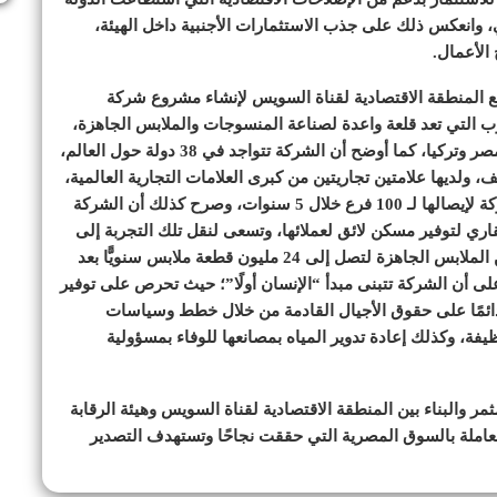
، وانعكس ذلك على جذب الاستثمارات الأجنبية داخل الهيئة،
الأعمال.
مع المنطقة الاقتصادية لقناة السويس لإنشاء مشروع شركة
 التي تعد قلعة واعدة لصناعة المنسوجات والملابس الجاهزة،
لافتًا إلى أن هذا المشروع يدعم التعاون الاقتصادي بين مصر وتركيا، كما أوضح أن الشركة تتواجد في 38 دولة حول العالم،
8 شركات، وتقوم بتشغيل 15 ألف موظف، ولديها علامتين تجاريتين من كبرى العلامات التجارية العالمية،
بألف فرع حول العالم، و15 فرعًا في مصر، وتهدف الشركة لإيصالها لـ 100 فرع خلال 5 سنوات، وصرح كذلك أن الشركة
ري لتوفير مسكن لائق لعملائها، وتسعى لنقل تلك التجربة إلى
مصر كذلك، كما أكد على تطلع الشركة لزيادة إنتاجها من الملابس الجاهزة لتصل إلى 24 مليون قطعة ملابس سنويًّا بعد
ى أن الشركة تتبنى مبدأ “الإنسان أولًا”؛ حيث تحرص على توفير
دائمًا على حقوق الأجيال القادمة من خلال خطط وسياسات
ظيفة، وكذلك إعادة تدوير المياه بمصانعها للوفاء بمسؤولية
مر والبناء بين المنطقة الاقتصادية لقناة السويس وهيئة الرقابة
عاملة بالسوق المصرية التي حققت نجاحًا وتستهدف التصدير