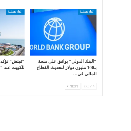
أخبار صحفية
أخبار صحفية
“البنك الدولي” يوافق على منحة
“فيتش” تؤكد ا
بـ100 مليون دولار لتحديث القطاع
للكويت عند “AA-” مع نظرة…
المالي في…
NEXT
PREV