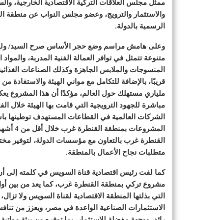
ممثل مجلس العلاقات التركية الاقتصادية الخارجية، وال
والاستثمار والترويج، وعضو مجلس النواب عن منطقة الق
الرسمية بالدولة.
وعلى هامش مراسم وضع حجر الأساس صرح السيد/ وليد ج
متنوعة تتمثل في توافر العمالة الفنية المدربة، والمواد
المنسوجات والملابس الجاهزة وكذلك الصناعات الغذائية
قريبًا، بالإضافة للتكامل مع مواني الهيئة والاستفادة من 
ملياري مستهلك حول العالم، مؤكدًا أن هذا المشروع يع
مباشرة للجهود الترويجية التي قامت بها الهيئة خلال ا
الشركات العالمية في القطاعات المستهدف توطينها باستر
المشروعا
القنطرة غرب بالتعاون مع مؤسسات الدولة، لتوفير مختل
متطلبات نجاح الأعمال بالمنطقة.
كما لفت رئيس اقتصادية قناة السويس في كلمته إلى أن
مشروع تركي بمنطقة القنطرة غرب، كما يعد من بين أوا
التي بذلتها المنطقة الاقتصادية لقناة السويس ولا تزال،
الاستثمارات الصناعية الواعدة في مصر، ويعزز من تنافسي
رائد، ووجهة مفضلة للاستثمار، بما توفره من بيئة مواتي