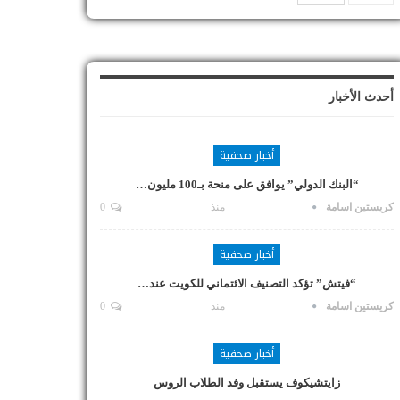
أحدث الأخبار
أخبار صحفية
“البنك الدولي” يوافق على منحة بـ100 مليون…
كريستين اسامة
منذ
0
أخبار صحفية
“فيتش” تؤكد التصنيف الائتماني للكويت عند…
كريستين اسامة
منذ
0
أخبار صحفية
زايتشيكوف يستقبل وفد الطلاب الروس