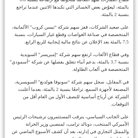
بالمئة، ليعوّض بعض الخسائر التي تكبدها الاثنين عندما تراجع
بنسبة 2 بالمئة.
على صعيد الشركات، قفز سهم شركة “تيسن كروب” الألمانية،
المتخصصة في صناعة الغواصات وقطع غيار السيارات، بنسبة
7.5 بالمئة بعد الإعلان عن نتائج مالية إيجابية للربع الرابع.
وفي قطاع الألعاب، ارتفع سهم شركة “إمبريسر” السويدية
بنسبة 3.7 بالمئة، بدعم أنباء تتعلق بفصلها عن شركة “أسمودي”
المتخصصة في ألعاب الطاولة.
في المقابل، سجل سهم شركة “سونوفا هولدنغ” السويسرية،
المصنعة لأجهزة السمع، تراجعًا بنسبة 2 بالمئة، بعدما أعلنت
الشركة عن أرباح أساسية للنصف الأول من العام أقل من
التوقعات.
على الجانب السياسي، يترقب المستثمرون ترشيحات الرئيس
الأميركي المنتخب، دونالد ترامب، لمنصبي وزير الخزانة
والممثل التجاري في إدارته، بعد أن كشف الأسبوع الماضي عن