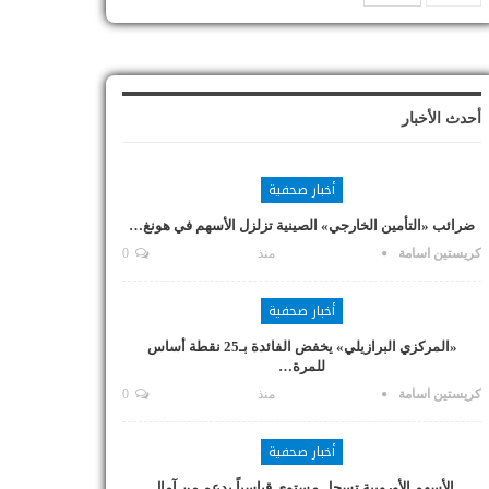
أحدث الأخبار
أخبار صحفية
ضرائب «التأمين الخارجي» الصينية تزلزل الأسهم في هونغ…
كريستين اسامة
منذ
0
أخبار صحفية
«المركزي البرازيلي» يخفض الفائدة بـ25 نقطة أساس
للمرة…
كريستين اسامة
منذ
0
أخبار صحفية
الأسهم الأوروبية تسجل مستوى قياسياً بدعم من آمال