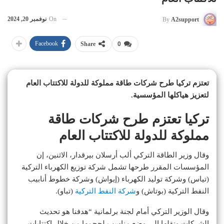
On
نوفمبر 20, 2024
By
A2support
Facebook
Share
0
تعتزم تركيا طرح شركات طاقة مملوكة للدولة للاكتتاب العام
لتعزيز هياكلها المؤسسية.
تركيا تعتزم طرح شركات طاقة
مملوكة للدولة للاكتتاب العام
وقال وزير الطاقة التركي ألب أرسلان بيرقدار، الاثنين، إن
المؤسسات المقرر طرحها تشمل شركة توزيع الكهرباء التركية
(تياس) وشركة توليد الكهرباء (إيواش) وشركة خطوط أنابيب
النفط التركية (بوتاش) و
شركة النفط التركية
(تباو).
وقال الوزير التركي أمام لجنة برلمانية “هدفنا هو تحديث
الشركات ونقلها إلى وضع مناسب لحجمها من خلال اكتتابات