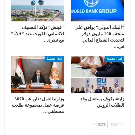
“البنك الدولي” يوافق على
“فيتش” تؤكد التصنيف
منحة بـ100 مليون دولار
الائتماني للكويت عند “AA-”
لتحديث القطاع المالي
مع نظرة…
في…
أخبار صحفية
أخبار صحفية
زايتشيكوف يستقبل وفد
وزارة العمل تعلن عن 3070
الطلاب الروس
فرصة عمل بمجموعة طلعت
مصطفى…
NEXT
PREV